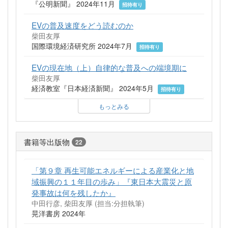
『公明新聞』 2024年11月
招待有り
EVの普及速度をどう読むのか
柴田友厚
国際環境経済研究所 2024年7月
招待有り
EVの現在地（上）自律的な普及への端境期に
柴田友厚
経済教室『日本経済新聞』 2024年5月
招待有り
もっとみる
書籍等出版物
22
「第９章 再生可能エネルギーによる産業化と地
域振興の１１年目の歩み」『東日本大震災と原
発事故は何を残したか』
中田行彦, 柴田友厚 (担当:分担執筆)
晃洋書房 2024年