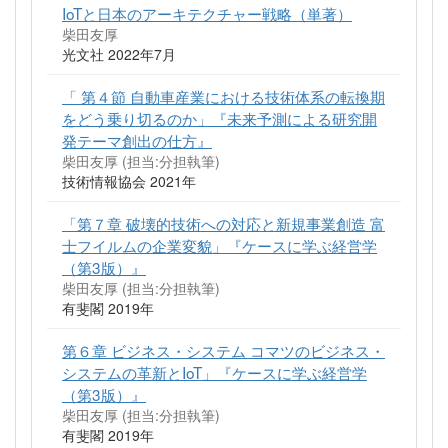
IoTと日本のアーキテクチャー戦略（単著）
柴田友厚
光文社 2022年7月
「 第４節 自動車産業における技術体系の転換期
をどう乗り切るのか」『未来予測による研究開
発テーマ創出の仕方』
柴田友厚 (担当:分担執筆)
技術情報協会 2021年
「第７章 破壊的技術への対応と新規事業創造 富
士フイルムの企業変貌」『ケースに学ぶ経営学
（第3版）』
柴田友厚 (担当:分担執筆)
有斐閣 2019年
第６章 ビジネス・システム コマツのビジネス・
システムの革新とIoT」『ケースに学ぶ経営学
（第3版）』
柴田友厚 (担当:分担執筆)
有斐閣 2019年