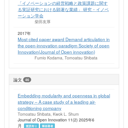
「イノベーションの経営戦略と政策課題に関す
る実証研究における顕著な業績」 研究・イノベ
ーション学会
柴田友厚
2017年
Most cited paper award Demand articulation in
the open-innovation paradigm Society of open
Innovation(Journal of Open innovation)
Fumio Kodama, Tomoatsu Shibata
論文
46
Embedding modularity and openness in global
strategy – A case study of a leading air-
conditioning company
Tomoatsu Shibata, Kwok L. Shum
Journal of Open Innovation 11(2) 2025年6
月
査読有り
筆頭著者