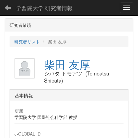
学習院大学 研究者情報
Toggl
研究者業績
研究者リスト
柴田 友厚
柴田 友厚
シバタ トモアツ (Tomoatsu
Shibata)
基本情報
所属
学習院大学 国際社会科学部 教授
J-GLOBAL ID