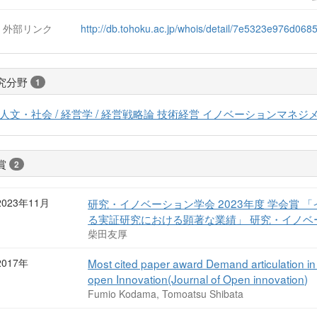
外部リンク
http://db.tohoku.ac.jp/whois/detail/7e5323e976d06
究分野
1
人文・社会 / 経営学 / 経営戦略論 技術経営 イノベーションマネジ
賞
2
2023年11月
研究・イノベーション学会 2023年度 学会賞
る実証研究における顕著な業績」 研究・イノベ
柴田友厚
2017年
Most cited paper award Demand articulation in
open Innovation(Journal of Open innovation)
Fumio Kodama, Tomoatsu Shibata