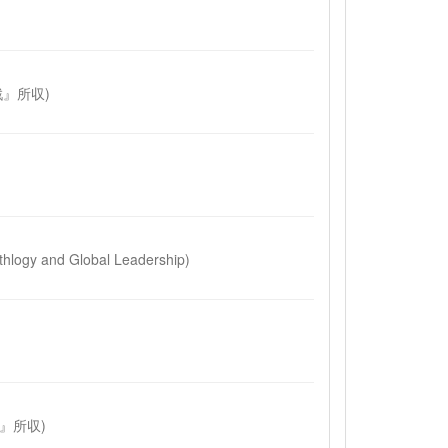
戦』所収)
ogy and Global Leadership)
』所収)