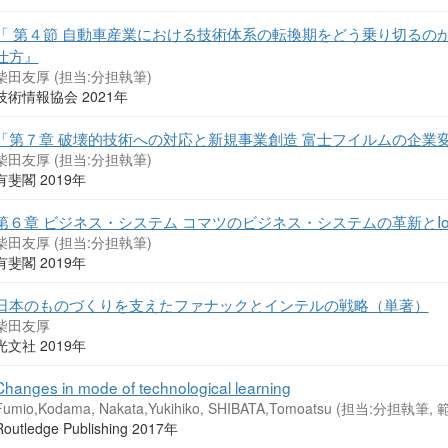
「 第４節 自動車産業における技術体系の転換期をどう乗り切るの
仕方』
柴田友厚 (担当:分担執筆)
技術情報協会 2021年
「第７章 破壊的技術への対応と新規事業創造 富士フイルムの企業
柴田友厚 (担当:分担執筆)
有斐閣 2019年
第６章 ビジネス・システム コマツのビジネス・システムの革新とI
柴田友厚 (担当:分担執筆)
有斐閣 2019年
日本のものづくりを支えたファナックとインテルの戦略（単著）
柴田友厚
光文社 2019年
Changes in mode of technological learning
Fumio,Kodama, Nakata,Yukihiko, SHIBATA,Tomoatsu (担当:分担執筆, 範囲:
Routledge Publishing 2017年