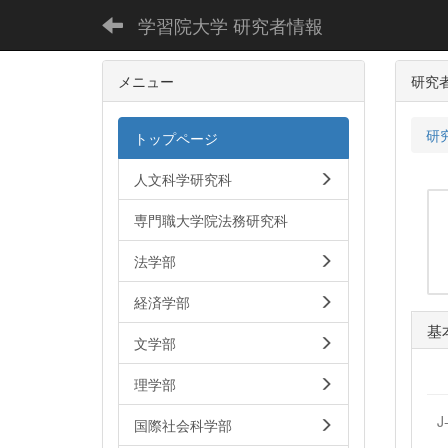
学習院大学 研究者情報
メニュー
研究
研
トップページ
人文科学研究科
専門職大学院法務研究科
法学部
経済学部
基
文学部
理学部
J
国際社会科学部