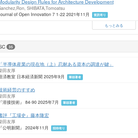
Modularity Design Rules for Architecture Development
Sanchez,Ron, SHIBATA,Tomoatsu
Journal of Open Innovation 7 1-22 2021年11月
査読有り
もっとみる
SC
35
「半導体産業の現在地（上）忍耐ある資本の調達が鍵」
柴田友厚
経済教室 日本経済新聞 2025年9月
筆頭著者
技術経営のすすめ
柴田友厚
『溶接技術』 84-90 2025年7月
筆頭著者
書評『工場史』藤本隆宏
柴田友厚
『公明新聞』 2024年11月
招待有り