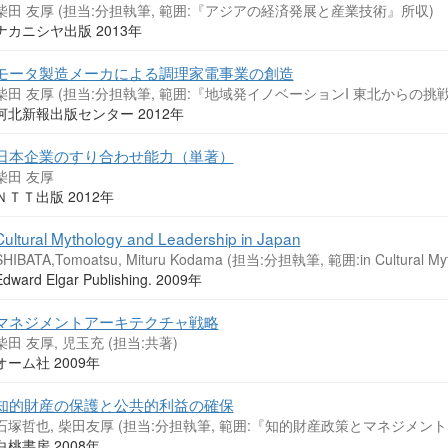
柴田 友厚 (担当:分担執筆, 範囲:『アジアの経済発展と産業技術』所収)
ナカニシヤ出版 2013年
モータ製造メーカによる調理家電事業の創造
柴田 友厚 (担当:分担執筆, 範囲:『地域発イノベーションI 東北からの挑
河北新報出版センター 2012年
日本企業のすり合わせ能力（単著）
柴田 友厚
ＮＴＴ出版 2012年
Cultural Mythology and Leadership in Japan
SHIBATA,Tomoatsu, Mituru Kodama (担当:分担執筆, 範囲:in Cultural Mythl
Edward Elgar Publishing. 2009年
マネジメントアーキテクチャ戦略
柴田 友厚, 児玉充 (担当:共著)
オーム社 2009年
知的財産の保護と公共的利益の確保
石塚哲也, 柴田友厚 (担当:分担執筆, 範囲:『知的財産政策とマネジメント
白桃書房 2008年