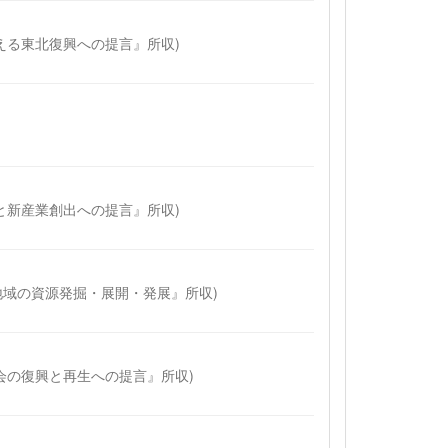
を迎える東北復興への提言』所収)
検証と新産業創出への提言』所収)
北地域の資源発掘・展開・発展』所収)
・社会の復興と再生への提言』所収)