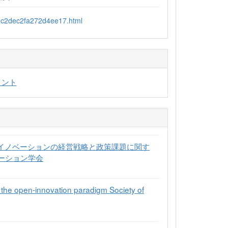
85c2dec2fa272d4ee17.html
メント
 「イノベーションの経営戦略と政策課題に関す
ーション学会
 the open-innovation paradigm Society of