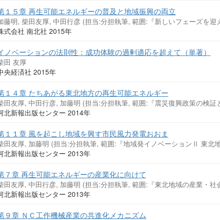
第１５章 再生可能エネルギーの普及と地域振興の両立
加藤明, 柴田友厚, 中田行彦 (担当:分担執筆, 範囲:『新しいフェーズ
株式会社 南北社 2015年
イノベーションの法則性：成功体験の過剰適応を超えて（単著）
柴田 友厚
中央経済社 2015年
第１４章 たちあがる東北地方の再生可能エネルギー
柴田友厚, 中田行彦, 加藤明 (担当:分担執筆, 範囲:『震災復興政策の
河北新報出版センター 2014年
第１１章 風を起こし地域を興す市民風力発電おおま
柴田友厚, 加藤明 (担当:分担執筆, 範囲:『地域発イノベーションⅡ 東
河北新報出版センター 2013年
第７章 再生可能エネルギーの産業化に向けて
柴田友厚, 中田行彦, 加藤明 (担当:分担執筆, 範囲:『東北地域の産業
河北新報出版センター 2013年
第９章 ＮＣ工作機械産業の共進化メカニズム