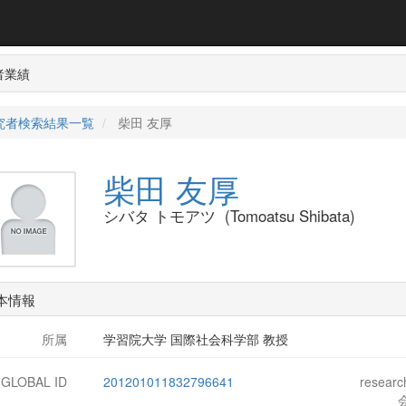
者業績
究者検索結果一覧
柴田 友厚
柴田 友厚
シバタ トモアツ (Tomoatsu Shibata)
本情報
所属
学習院大学 国際社会科学部 教授
-GLOBAL ID
201201011832796641
resear