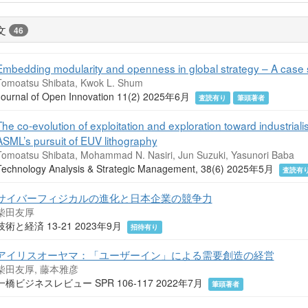
文
46
Embedding modularity and openness in global strategy – A case s
Tomoatsu Shibata, Kwok L. Shum
Journal of Open Innovation 11(2) 2025年6月
査読有り
筆頭著者
The co-evolution of exploitation and exploration toward industrialis
ASML’s pursuit of EUV lithography
Tomoatsu Shibata, Mohammad N. Nasiri, Jun Suzuki, Yasunori Baba
Technology Analysis & Strategic Management, 38(6) 2025年5月
査読有
サイバーフィジカルの進化と日本企業の競争力
柴田友厚
技術と経済 13-21 2023年9月
招待有り
アイリスオーヤマ：「ユーザーイン」による需要創造の経営
柴田友厚, 藤本雅彦
一橋ビジネスレビュー SPR 106-117 2022年7月
筆頭著者