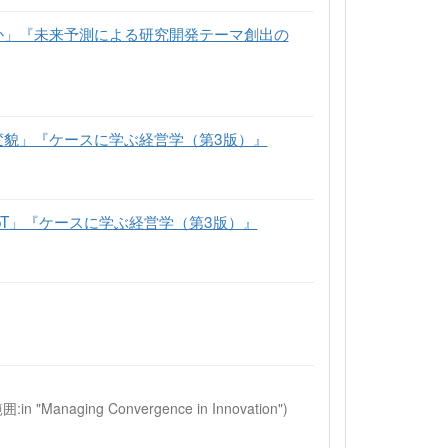
か」『未来予測による研究開発テーマ創出の
変貌」『ケースに学ぶ経営学（第3版）』
oT」『ケースに学ぶ経営学（第3版）』
in "Managing Convergence in Innovation")