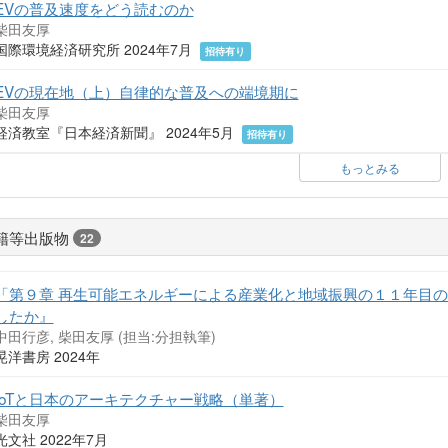
EVの普及速度をどう読むのか
柴田友厚
国際環境経済研究所 2024年7月
招待有り
EVの現在地（上）自律的な普及への端境期に
柴田友厚
経済教室『日本経済新聞』 2024年5月
招待有り
もっとみる
籍等出版物
22
「第９章 再生可能エネルギーによる産業化と地域振興の１１年目
したか』
中田行彦, 柴田友厚 (担当:分担執筆)
晃洋書房 2024年
IoTと日本のアーキテクチャー戦略（単著）
柴田友厚
光文社 2022年7月