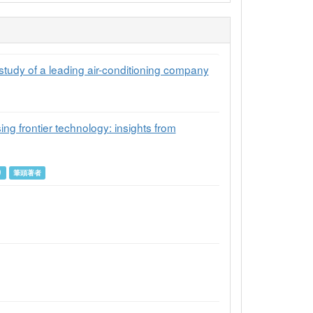
tudy of a leading air-conditioning company
ing frontier technology: insights from
り
筆頭著者