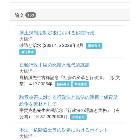
論文
153
盛土規制法制定後における砂防行政
大橋洋一
砂防と治水 (289) 4-5 2026年2月
招待有り
責任著者
日独行政手続の比較と現代的課題
大橋洋一
髙橋滋先生古稀記念『社会の変革と行政法』（弘文
堂） 412 2026年
招待有り
筆頭著者
騒音被害に対する行政法と民法の連携ー保育所
紛争を素材として
宇賀克也先生古稀記念『行政法の理論と実務』（有
斐閣） 19-37 2025年8月
招待有り
不法・危険盛土等の対処におけるポイント
大橋洋一