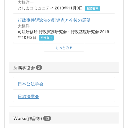
大橋洋一
としまコミュニティ 2019年11月9日
招待有り
行政事件訴訟法の到達点と今後の展望
大橋洋一
司法研修所 行政実務研究会・行政基礎研究会 2019
年10月2日
招待有り
もっとみる
所属学協会
2
日本公法学会
日独法学会
Works(作品等)
13