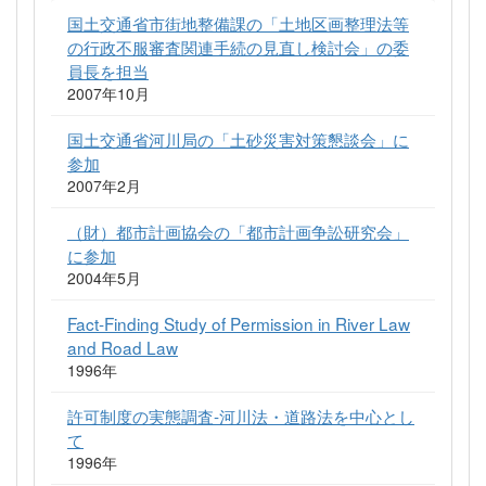
国土交通省市街地整備課の「土地区画整理法等
の行政不服審査関連手続の見直し検討会」の委
員長を担当
2007年10月
国土交通省河川局の「土砂災害対策懇談会」に
参加
2007年2月
（財）都市計画協会の「都市計画争訟研究会」
に参加
2004年5月
Fact-Finding Study of Permission in River Law
and Road Law
1996年
許可制度の実態調査-河川法・道路法を中心とし
て
1996年