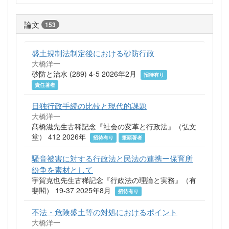
論文
153
盛土規制法制定後における砂防行政
大橋洋一
砂防と治水 (289) 4-5 2026年2月
招待有り
責任著者
日独行政手続の比較と現代的課題
大橋洋一
髙橋滋先生古稀記念『社会の変革と行政法』（弘文
堂） 412 2026年
招待有り
筆頭著者
騒音被害に対する行政法と民法の連携ー保育所
紛争を素材として
宇賀克也先生古稀記念『行政法の理論と実務』（有
斐閣） 19-37 2025年8月
招待有り
不法・危険盛土等の対処におけるポイント
大橋洋一