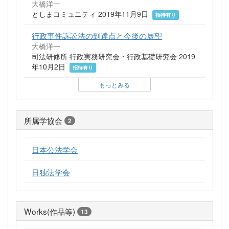
大橋洋一
としまコミュニティ 2019年11月9日
招待有り
行政事件訴訟法の到達点と今後の展望
大橋洋一
司法研修所 行政実務研究会・行政基礎研究会 2019
年10月2日
招待有り
もっとみる
所属学協会
2
日本公法学会
日独法学会
Works(作品等)
13