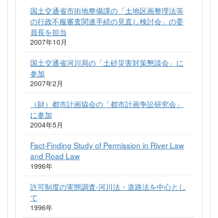
国土交通省市街地整備課の「土地区画整理法等
の行政不服審査関連手続の見直し検討会」の委
員長を担当
2007年10月
国土交通省河川局の「土砂災害対策懇談会」に
参加
2007年2月
（財）都市計画協会の「都市計画争訟研究会」
に参加
2004年5月
Fact-Finding Study of Permission in River Law
and Road Law
1996年
許可制度の実態調査-河川法・道路法を中心とし
て
1996年