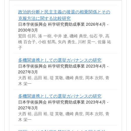
政治的分断と民主主義の後退の相乗関係とその
克服方法に関する比較研究
日本学術振興会 科学研究費助成事業 2026年4月 -
2030年3月
鷲田 任邦, 湊 一樹, 中井 遼, 磯崎 典世, 仙石 学, 高
橋 百合子, 小椋 郁馬, 矢内 勇生, 川村 晃一, 佐藤 祐
子
多機関連携としての選挙ガバナンスの研究
日本学術振興会 科学研究費助成事業 2023年4月 -
2027年3月
大西 裕, 品田 裕, 堤 英敬, 磯崎 典世, 岡本 次郎, 青
木 栄一
多機関連携としての選挙ガバナンスの研究
日本学術振興会 科学研究費助成事業 2023年4月 -
2027年3月
大西 裕, 品田 裕, 堤 英敬, 磯崎 典世, 岡本 次郎, 青
木 栄一