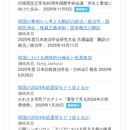
日韓国交正常化60周年国際学術会議「共生と繁栄に
向けた歩み」 2025年11月5日
招待有り
韓国の事例から考える翻訳の政治／政治学－脱
植民地化・権威主義体制・固有概念の翻訳
磯崎典世
2025年度日本政治学会研究大会 共通論題「翻訳の
政治／政治学」 2025年10月11日
韓国における感情的分極化と投票参加
磯崎典世, Song Jaehyun
2025年度 日本比較政治学会・分科会C 報告 2025年
6月29日
韓国の2024年総選挙をどう捉えるか
磯崎典世
かわさき市民アカデミー『選挙で見る2024年の世
界情勢』 2025年1月20日
招待有り
韓国の2024年総選挙をどう捉えるか
磯崎典世
公開シンポジウム「アジアにおける民主主義の後退