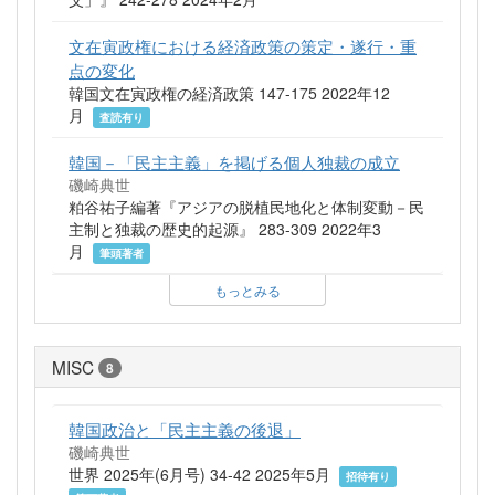
文在寅政権における経済政策の策定・遂行・重
点の変化
韓国文在寅政権の経済政策 147-175 2022年12
月
査読有り
韓国－「民主主義」を掲げる個人独裁の成立
磯崎典世
粕谷祐子編著『アジアの脱植民地化と体制変動－民
主制と独裁の歴史的起源』 283-309 2022年3
月
筆頭著者
もっとみる
MISC
8
韓国政治と「民主主義の後退」
磯崎典世
世界 2025年(6月号) 34-42 2025年5月
招待有り