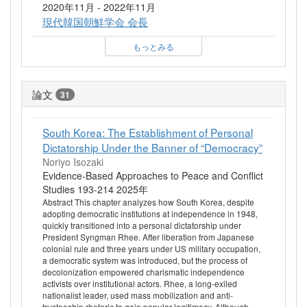
2020年11月 - 2022年11月
現代韓国朝鮮学会 会長
もっとみる
論文
31
South Korea: The Establishment of Personal
Dictatorship Under the Banner of “Democracy”
Noriyo Isozaki
Evidence-Based Approaches to Peace and Conflict
Studies 193-214 2025年
Abstract This chapter analyzes how South Korea, despite
adopting democratic institutions at independence in 1948,
quickly transitioned into a personal dictatorship under
President Syngman Rhee. After liberation from Japanese
colonial rule and three years under US military occupation,
a democratic system was introduced, but the process of
decolonization empowered charismatic independence
activists over institutional actors. Rhee, a long-exiled
nationalist leader, used mass mobilization and anti-
trusteeship rhetoric to gain popular legitimacy. Although