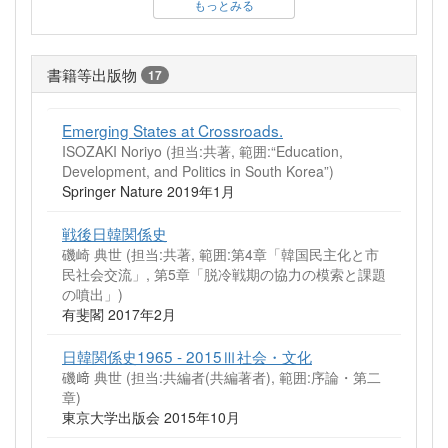
もっとみる
書籍等出版物
17
Emerging States at Crossroads.
ISOZAKI Noriyo (担当:共著, 範囲:“Education,
Development, and Politics in South Korea”)
Springer Nature 2019年1月
戦後日韓関係史
磯崎 典世 (担当:共著, 範囲:第4章「韓国民主化と市
民社会交流」, 第5章「脱冷戦期の協力の模索と課題
の噴出」)
有斐閣 2017年2月
日韓関係史1965 - 2015Ⅲ社会・文化
磯﨑 典世 (担当:共編者(共編著者), 範囲:序論・第二
章)
東京大学出版会 2015年10月