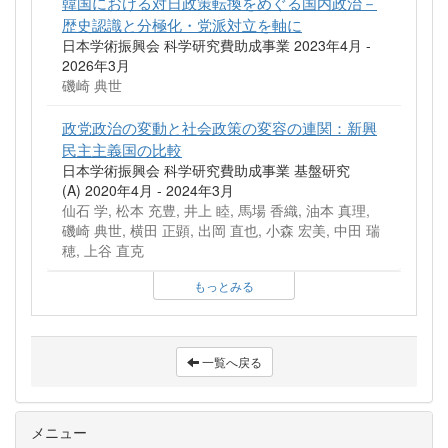
韓国における対日政策転換をめぐる国内政治－
歴史認識と分極化・党派対立を軸に
日本学術振興会 科学研究費助成事業 2023年4月 -
2026年3月
磯崎 典世
政党政治の変動と社会政策の変容の連関：新興
民主主義国の比較
日本学術振興会 科学研究費助成事業 基盤研究
(A) 2020年4月 - 2024年3月
仙石 学, 松本 充豊, 井上 睦, 馬場 香織, 油本 真理,
磯崎 典世, 横田 正顕, 出岡 直也, 小森 宏美, 中田 瑞
穂, 上谷 直克
もっとみる
一覧へ戻る
メニュー