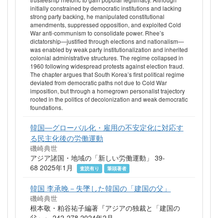
initially constrained by democratic institutions and lacking
strong party backing, he manipulated constitutional
amendments, suppressed opposition, and exploited Cold
War anti-communism to consolidate power. Rhee’s
dictatorship—justified through elections and nationalism—
was enabled by weak party institutionalization and inherited
colonial administrative structures. The regime collapsed in
1960 following widespread protests against election fraud.
The chapter argues that South Korea’s first political regime
deviated from democratic paths not due to Cold War
imposition, but through a homegrown personalist trajectory
rooted in the politics of decolonization and weak democratic
foundations.
韓国―グローバル化・雇用の不安定化に対応す
る民主化後の労働運動
磯崎典世
アジア諸国・地域の「新しい労働運動」 39-
68 2025年1月
査読有り
筆頭著者
韓国 李承晚－失墜した韓国の「建国の父」
磯崎典世
根本敬・粕谷祐子編著『アジアの独裁と「建国の
父」』 242-278 2024年2月