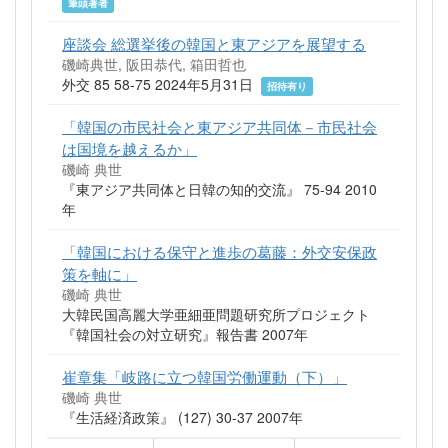
筆頭著者
座談会 総選挙後の韓国と東アジアを展望する
磯崎典世, 阪田恭代, 箱田哲也
外交 85 58-75 2024年5月31日
招待有り
「韓国の市民社会と東アジア共同体－市民社会
は国境を越えるか」
磯崎 典世
『東アジア共同体と日韓の知的交流』 75-94 2010
年
「韓国における保守と進歩の葛藤：外交安保政
策を軸に」
磯崎 典世
大韓民国高麗大学亜細亜問題研究所プロジェクト
『韓国社会の対立研究』報告書 2007年
崔章集「岐路に立つ韓国労働運動（下）」
磯崎 典世
『生活経済政策』 (127) 30-37 2007年