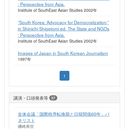
: Perspective from Asia.
Institute of SouthEast Asian Studies 2002年
“South Korea: Advocacy for Democratization,”
in Shinichi Shigetomi ed. The State and NGOs
: Perspective from Asia.
Institute of SouthEast Asian Studies 2002年
Images of Japan in South Korean Journalism
1997年
1
講演・口頭発表等
37
全体会議「国際秩序転換期と日韓関係60年」パ
ネリスト
磯崎典世