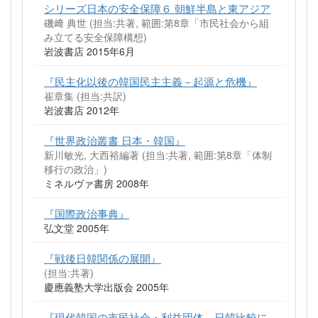
シリーズ日本の安全保障６ 朝鮮半島と東アジア
磯﨑 典世 (担当:共著, 範囲:第8章「市民社会から組
み立てる安全保障構想)
岩波書店 2015年6月
『民主化以後の韓国民主主義－起源と危機』
崔章集 (担当:共訳)
岩波書店 2012年
『世界政治叢書 日本・韓国』
新川敏光, 大西裕編著 (担当:共著, 範囲:第8章「体制
移行の政治」)
ミネルヴァ書房 2008年
『国際政治事典』
弘文堂 2005年
『戦後日韓関係の展開』
(担当:共著)
慶應義塾大学出版会 2005年
『現代韓国の市民社会・利益団体―日韓比較に