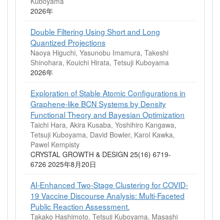
Kuboyama
2026年
Double Filtering Using Short and Long
Quantized Projections
Naoya Higuchi, Yasunobu Imamura, Takeshi
Shinohara, Kouichi Hirata, Tetsuji Kuboyama
2026年
Exploration of Stable Atomic Configurations in
Graphene-like BCN Systems by Density
Functional Theory and Bayesian Optimization
Taichi Hara, Akira Kusaba, Yoshihiro Kangawa,
Tetsuji Kuboyama, David Bowler, Karol Kawka,
Pawel Kempisty
CRYSTAL GROWTH & DESIGN 25(16) 6719-
6726 2025年8月20日
AI-Enhanced Two-Stage Clustering for COVID-
19 Vaccine Discourse Analysis: Multi-Faceted
Public Reaction Assessment.
Takako Hashimoto, Tetsuji Kuboyama, Masashi