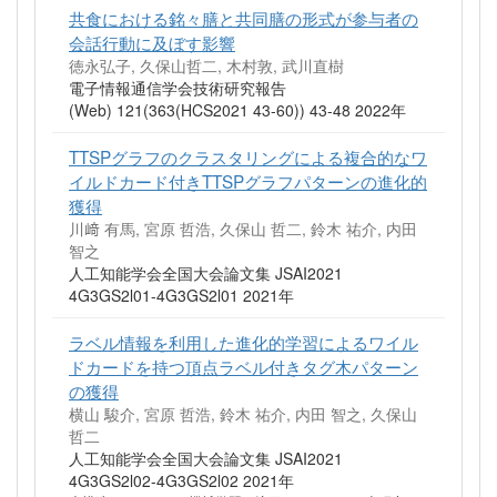
共食における銘々膳と共同膳の形式が参与者の
会話行動に及ぼす影響
徳永弘子, 久保山哲二, 木村敦, 武川直樹
電子情報通信学会技術研究報告
(Web) 121(363(HCS2021 43-60)) 43-48 2022年
TTSPグラフのクラスタリングによる複合的なワ
イルドカード付きTTSPグラフパターンの進化的
獲得
川﨑 有馬, 宮原 哲浩, 久保山 哲二, 鈴木 祐介, 内田
智之
人工知能学会全国大会論文集 JSAI2021
4G3GS2l01-4G3GS2l01 2021年
ラベル情報を利用した進化的学習によるワイル
ドカードを持つ頂点ラベル付きタグ木パターン
の獲得
横山 駿介, 宮原 哲浩, 鈴木 祐介, 内田 智之, 久保山
哲二
人工知能学会全国大会論文集 JSAI2021
4G3GS2l02-4G3GS2l02 2021年