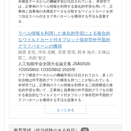
木構造データからの機械学習が注目されている． 本研究で
は，正事例のラベル情報を利用する進化的学習を用いて，正
事例と負事例の木構造データを分類するワイルドカードを持
つ頂点ラベル付きタグ木パターンを獲得する手法を提案す
る．
ラベル情報を利用した進化的学習による複合的
なワイルドカード付きブロック保存型外平面的
グラフパターンの獲得
徳原 史也, 沖永 志帆, 宮原 哲浩, 鈴木 祐介, 久保山
哲二, 内田 智之
人工知能学会全国大会論文集 JSAI2020
1O3GS802-1O3GS802 2020年
グラフ構造データからの機械学習が注目されており，多くの
化合物は外平面的グラフの構造を持つことが知られている．
本研究では，正事例のラベル情報を利用する二段階構造の進
化的学習を用いて，正事例と負事例の外平面的グラフを分類
する複合的なワイルドカード付きブロック保存型外平面的グ
ラフパターンを獲得する手法を提案する．
もっとみる
教育業績（担当経験のある科目）
15