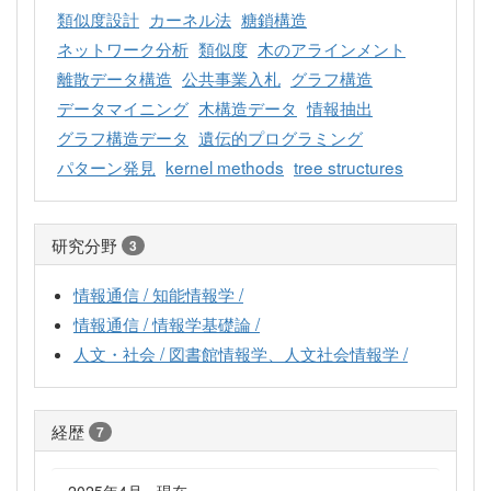
類似度設計
カーネル法
糖鎖構造
ネットワーク分析
類似度
木のアラインメント
離散データ構造
公共事業入札
グラフ構造
データマイニング
木構造データ
情報抽出
グラフ構造データ
遺伝的プログラミング
パターン発見
kernel methods
tree structures
研究分野
3
情報通信 / 知能情報学 /
情報通信 / 情報学基礎論 /
人文・社会 / 図書館情報学、人文社会情報学 /
経歴
7