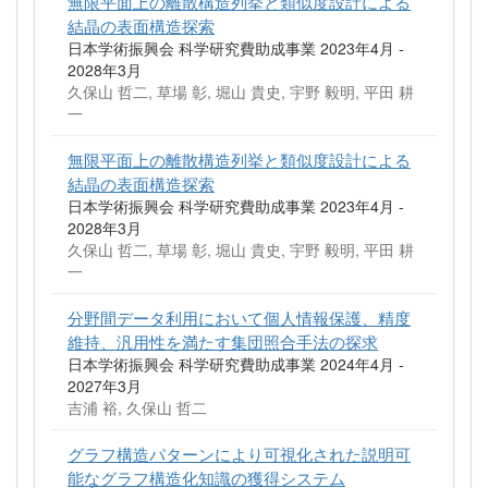
無限平面上の離散構造列挙と類似度設計による
結晶の表面構造探索
日本学術振興会 科学研究費助成事業 2023年4月 -
2028年3月
久保山 哲二, 草場 彰, 堀山 貴史, 宇野 毅明, 平田 耕
一
無限平面上の離散構造列挙と類似度設計による
結晶の表面構造探索
日本学術振興会 科学研究費助成事業 2023年4月 -
2028年3月
久保山 哲二, 草場 彰, 堀山 貴史, 宇野 毅明, 平田 耕
一
分野間データ利用において個人情報保護、精度
維持、汎用性を満たす集団照合手法の探求
日本学術振興会 科学研究費助成事業 2024年4月 -
2027年3月
吉浦 裕, 久保山 哲二
グラフ構造パターンにより可視化された説明可
能なグラフ構造化知識の獲得システム