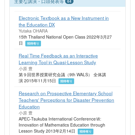
主要な講演・口頭発表等
64
Electronic Textbook as a New Instrument in
the Education DX
Yutaka OHARA
15th Thailand National Open Class 2022年3月27
日
招待有り
Real Time Feedback as an Interactive
Learning Tool in Quasi-Lesson Study
小原 豊
第９回世界授業研究会議（9th WALS） 全体講
演 2015年11月15日
招待有り
Research on Prospective Elementary School
Teachers' Perceptions for Disaster Prevention
Education
小原 豊
APEC-Tsukuba International ConferenceⅦ:
Innovation of Mathematics Education through
Lesson Study 2013年2月14日
招待有り