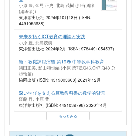
小原 豊, 金児 正史, 北島 茂樹 (担当:編者
(編著者))
東洋館出版社 2024年10月18日 (ISBN:
4491055688)
未来を拓くICT教育の理論と実践
小原 豊, 北島茂樹
東洋館出版社 2024年2月 (ISBN: 9784491054537)
新・教職課程演習 第19巻 中等数学科教育
礒田正美, 影山和也編 (小原 第7章Q46,Q47,Q48 分
担執筆)
協同出版 (ISBN: 4319003608) 2021年12月
深い学びを支える算数教科書の数学的背景
齋藤 昇, 小原 豊
東洋館出版社 (ISBN: 4491039798) 2020年4月
もっとみる