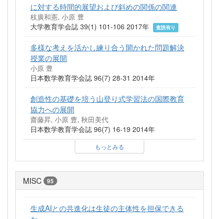
に対する時間的展望および斜めの関係の関連
枝廣和憲, 小原 豊
大学教育学会誌 39(1) 101-106 2017年
査読有り
多様な考えを活かし練り合う開かれた問題解決
授業の展開
小原 豊
日本数学教育学会誌 96(7) 28-31 2014年
創造性の基礎を培う山登り式学習法の国際教育
協力への展開
齋藤昇, 小原 豊, 秋田美代
日本数学教育学会誌 96(7) 16-19 2014年
もっとみる
MISC
95
生成AIとの共進化は生徒の主体性を担保できる
か