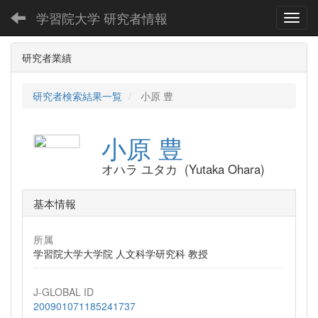
学習院大学 研究者情報
Toggl
研究者業績
研究者検索結果一覧
小原 豊
小原 豊
オハラ ユタカ (Yutaka Ohara)
基本情報
所属
学習院大学大学院 人文科学研究科 教授
J-GLOBAL ID
200901071185241737