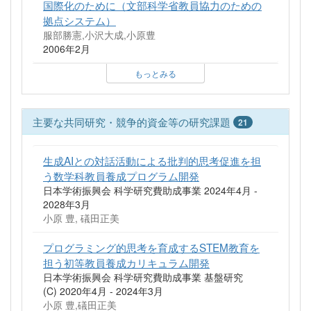
国際化のために（文部科学省教員協力のための
拠点システム）
服部勝憲,小沢大成,小原豊
2006年2月
もっとみる
主要な共同研究・競争的資金等の研究課題
21
生成AIとの対話活動による批判的思考促進を担
う数学科教員養成プログラム開発
日本学術振興会 科学研究費助成事業 2024年4月 -
2028年3月
小原 豊, 礒田正美
プログラミング的思考を育成するSTEM教育を
担う初等教員養成カリキュラム開発
日本学術振興会 科学研究費助成事業 基盤研究
(C) 2020年4月 - 2024年3月
小原 豊,礒田正美