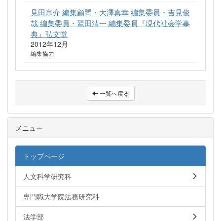
見田宗介 編集顧問・大澤真幸 編集委員・吉見俊
哉 編集委員・鷲田清一 編集委員『現代社会学事
典』弘文堂
2012年12月
編集協力
一覧へ戻る
メニュー
トップページ
人文科学研究科
専門職大学院法務研究科
法学部