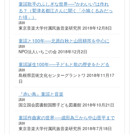
童謡歌手のふしぎな世界──"かわいい"は作れ
る？（鷲津名都江さんに聞く「小鳩くるみだっ
た頃」）
講師
東京音楽大学付属民族音楽研究所 2018年12月8日
童謡と100年──北原白秋と山田耕筰を中心に
講師
NPO法人いちごの会 2018年12月2日
童謡誕生100年──子どもと歌の歴史をたどる
講師
島根県芸術文化センターグラントワ 2018年11月17
日
『赤い鳥』童謡と音楽
講師
国立国会図書館国際子ども図書館 2018年10月21日
童謡作曲家の世界──成田為三から中山晋平まで
講師
東京音楽大学付属民族音楽研究所 2018年7月18日