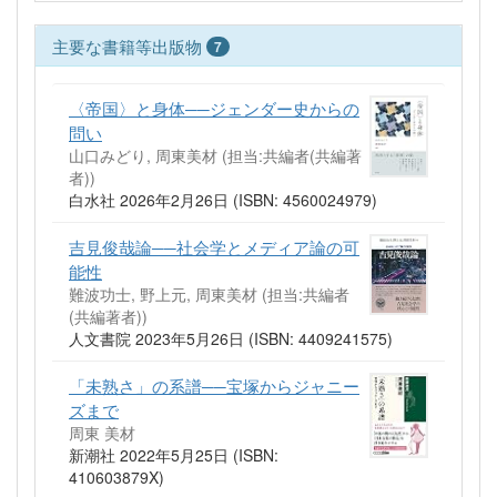
主要な書籍等出版物
7
〈帝国〉と身体──ジェンダー史からの
問い
山口みどり, 周東美材 (担当:共編者(共編著
者))
白水社 2026年2月26日 (ISBN: 4560024979)
吉見俊哉論──社会学とメディア論の可
能性
難波功士, 野上元, 周東美材 (担当:共編者
(共編著者))
人文書院 2023年5月26日 (ISBN: 4409241575)
「未熟さ」の系譜──宝塚からジャニー
ズまで
周東 美材
新潮社 2022年5月25日 (ISBN:
410603879X)