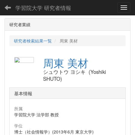
学習院大学 研究者情報
Toggl
研究者業績
研究者検索結果一覧
周東 美材
周東 美材
シュウトウ ヨシキ (Yoshiki
SHUTO)
基本情報
所属
学習院大学 法学部 教授
学位
博士（社会情報学）(2013年6月 東京大学)