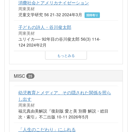
消費社会とアメリカナイゼーション
周東美材
児童文学研究 56 21-32 2024年3月
招待有り
子どもの詩人・谷川俊太郎
周東美材
ユリイカ── 92年目の谷川俊太郎 56(3) 114-
124 2024年2月
もっとみる
MISC
25
幼児教育とメディア、その隠された関係を照ら
し出す
周東美材
福元真由美解説『復刻版 愛と美 別冊 解説・総目
次・索引』不二出版 10-11 2026年5月
「人生のこだわり」にふれる