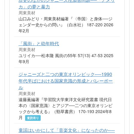
カ」の夢と暴力
周東美材
山口みどり・周東美材編著『〈帝国〉と身体──ジ
ェンダー史からの問い』（白水社） 187-220 2026
年2月
「風街」と幼年時代
周東美材
ユリイカ──松本隆 風街の55年 57(13) 47-53 2025
年9月
ジャニーズと二つの東京オリンピック──1990
年代半ばにおける国家意識の形成とバレーボー
ル
周東美材
遠藤薫編著『学習院大学東洋文化研究叢書 現代日
本の〈国家意識〉とアジア──二つの東京オリンピ
ックから考える』（勁草書房） 170-193 2024年8
月
査読有り
童謡はいかにして「音楽文化」になったのか──