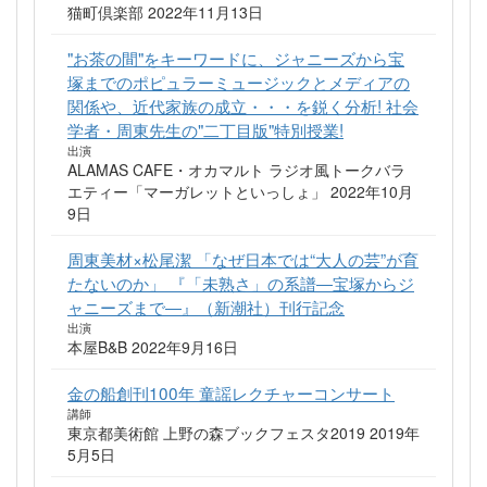
猫町倶楽部 2022年11月13日
"お茶の間"をキーワードに、ジャニーズから宝
塚までのポピュラーミュージックとメディアの
関係や、近代家族の成立・・・を鋭く分析! 社会
学者・周東先生の"二丁目版"特別授業!
出演
ALAMAS CAFE・オカマルト ラジオ風トークバラ
エティー「マーガレットといっしょ」 2022年10月
9日
周東美材×松尾潔 「なぜ日本では“大人の芸”が育
たないのか」 『「未熟さ」の系譜―宝塚からジ
ャニーズまで―』（新潮社）刊行記念
出演
本屋B&B 2022年9月16日
金の船創刊100年 童謡レクチャーコンサート
講師
東京都美術館 上野の森ブックフェスタ2019 2019年
5月5日