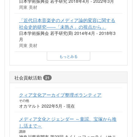
日本学術振興会 若手研究 2018年4月 - 2022年3月
周東 美材
「近代日本音楽史のメディア論的変容に関する
社会史的研究――「未熟さ」の視点から」
日本学術振興会 若手研究(B) 2014年4月 - 2018年3
月
周東 美材
もっとみる
社会貢献活動
21
クィア文化アーカイブ整理ボランティア
その他
オカマルト 2022年5月 - 現在
メディア文化とジェンダー ～童謡、宝塚から推
し活まで～
講師
神奈川県座間市 第23回 あくしゅフォーラム（サニ