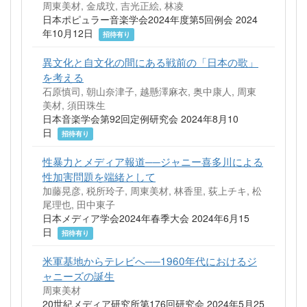
周東美材, 金成玟, 吉光正絵, 林凌
日本ポピュラー音楽学会2024年度第5回例会 2024
年10月12日
招待有り
異文化と自文化の間にある戦前の「日本の歌」
を考える
石原慎司, 朝山奈津子, 越懸澤麻衣, 奥中康人, 周東
美材, 須田珠生
日本音楽学会第92回定例研究会 2024年8月10
日
招待有り
性暴力とメディア報道──ジャニー喜多川による
性加害問題を端緒として
加藤晃彦, 税所玲子, 周東美材, 林香里, 荻上チキ, 松
尾理也, 田中東子
日本メディア学会2024年春季大会 2024年6月15
日
招待有り
米軍基地からテレビへ──1960年代におけるジ
ャニーズの誕生
周東美材
20世紀メディア研究所第176回研究会 2024年5月25