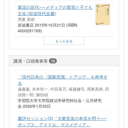
童謡の近代──メディアの変容と子ども
文化 (岩波現代全書)
周東 美材
岩波書店 2015年10月21日 (ISBN:
4000291769)
もっとみる
講演・口頭発表等
18
「現代日本の〈国家意識〉とアジア」を再考す
る
遠藤薫, 木本玲一, 中田喜万, 塚越健司, 周東美材, 田
頭慎一郎, 陳怡禎
学習院大学大学院政治学研究科社会・公共研究
会 2026年1月30日
書評セッション(3)「大衆音楽の本流を問う──
ポップス、アイドル、マスメディア」