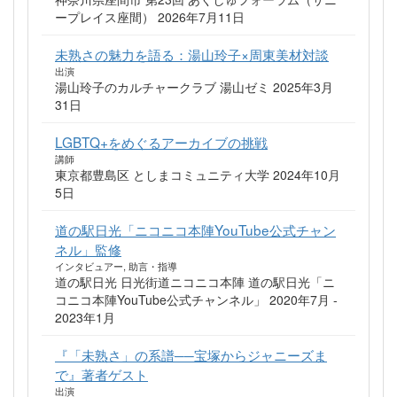
ープレイス座間） 2026年7月11日
未熟さの魅力を語る：湯山玲子×周東美材対談
出演
湯山玲子のカルチャークラブ 湯山ゼミ 2025年3月
31日
LGBTQ+をめぐるアーカイブの挑戦
講師
東京都豊島区 としまコミュニティ大学 2024年10月
5日
道の駅日光「ニコニコ本陣YouTube公式チャン
ネル」監修
インタビュアー, 助言・指導
道の駅日光 日光街道ニコニコ本陣 道の駅日光「ニ
コニコ本陣YouTube公式チャンネル」 2020年7月 -
2023年1月
『「未熟さ」の系譜──宝塚からジャニーズま
で』著者ゲスト
出演