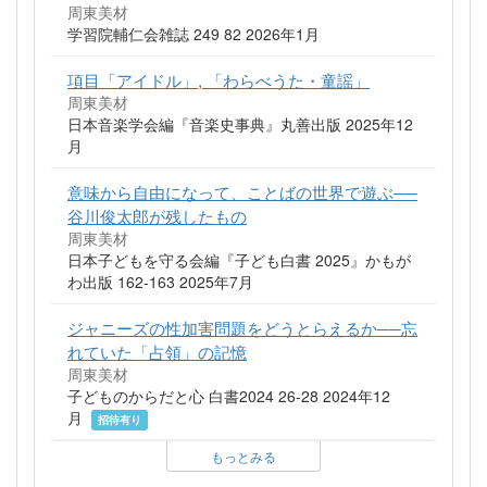
周東美材
学習院輔仁会雑誌 249 82 2026年1月
項目「アイドル」, 「わらべうた・童謡」
周東美材
日本音楽学会編『音楽史事典』丸善出版 2025年12
月
意味から自由になって、ことばの世界で遊ぶ──
谷川俊太郎が残したもの
周東美材
日本子どもを守る会編『子ども白書 2025』かもが
わ出版 162-163 2025年7月
ジャニーズの性加害問題をどうとらえるか──忘
れていた「占領」の記憶
周東美材
子どものからだと心 白書2024 26-28 2024年12
月
招待有り
もっとみる