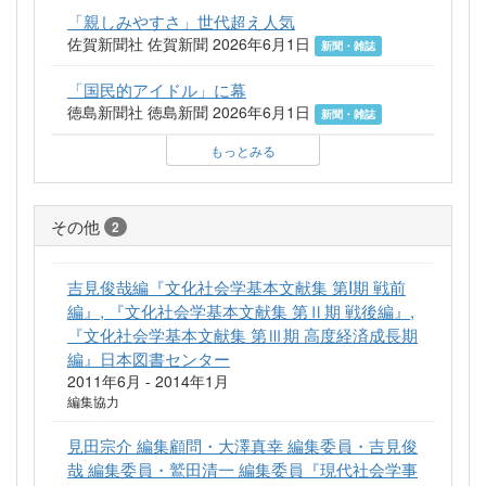
「親しみやすさ」世代超え人気
佐賀新聞社 佐賀新聞 2026年6月1日
新聞・雑誌
「国民的アイドル」に幕
徳島新聞社 徳島新聞 2026年6月1日
新聞・雑誌
もっとみる
その他
2
吉見俊哉編『文化社会学基本文献集 第I期 戦前
編』, 『文化社会学基本文献集 第Ⅱ期 戦後編』,
『文化社会学基本文献集 第Ⅲ期 高度経済成長期
編』日本図書センター
2011年6月 - 2014年1月
編集協力
見田宗介 編集顧問・大澤真幸 編集委員・吉見俊
哉 編集委員・鷲田清一 編集委員『現代社会学事