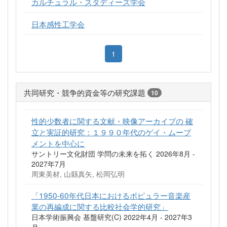
カルチュラル・スタディーズ学会
日本感性工学会
1
共同研究・競争的資金等の研究課題
10
性的少数者に関する文献・映像アーカイブの 確
立と実証的研究：１９９０年代のゲイ・ムーブ
メントを中心に
サントリー文化財団 学問の未来を拓く 2026年8月 -
2027年7月
周東美材, 山縣真矢, 松岡弘明
「1950-60年代日本におけるポピュラー音楽産
業の再編成に関する比較社会学的研究」
日本学術振興会 基盤研究(C) 2022年4月 - 2027年3
月