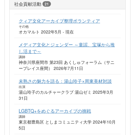
社会貢献活動
21
クィア文化アーカイブ整理ボランティア
その他
オカマルト 2022年5月 - 現在
メディア文化とジェンダー ～童謡、宝塚から推
し活まで～
講師
神奈川県座間市 第23回 あくしゅフォーラム（サニ
ープレイス座間） 2026年7月11日
未熟さの魅力を語る：湯山玲子×周東美材対談
出演
湯山玲子のカルチャークラブ 湯山ゼミ 2025年3月
31日
LGBTQ+をめぐるアーカイブの挑戦
講師
東京都豊島区 としまコミュニティ大学 2024年10月
5日