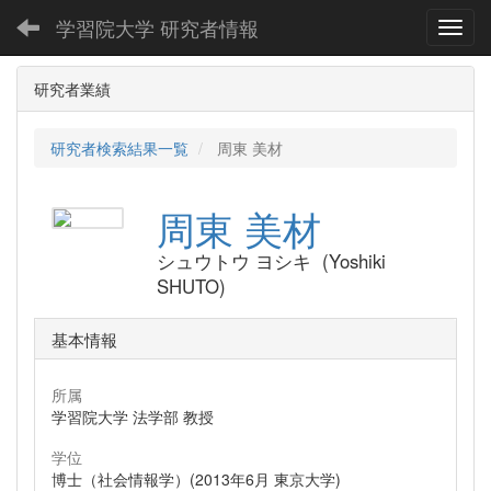
学習院大学 研究者情報
Toggl
研究者業績
研究者検索結果一覧
周東 美材
周東 美材
シュウトウ ヨシキ (Yoshiki
SHUTO)
基本情報
所属
学習院大学 法学部 教授
学位
博士（社会情報学）(2013年6月 東京大学)