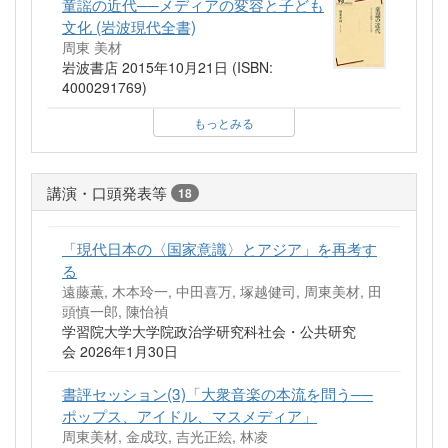
童謡の近代──メディアの変容と子ども
文化 (岩波現代全書)
周東 美材
岩波書店 2015年10月21日 (ISBN:
4000291769)
もっとみる
講演・口頭発表等
18
「現代日本の〈国家意識〉とアジア」を再考す
る
遠藤薫, 木本玲一, 中田喜万, 塚越健司, 周東美材, 田
頭慎一郎, 陳怡禎
学習院大学大学院政治学研究科社会・公共研究
会 2026年1月30日
書評セッション(3)「大衆音楽の本流を問う──
ポップス、アイドル、マスメディア」
周東美材, 金成玟, 吉光正絵, 林凌