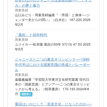
カ」の夢と暴力
周東美材
山口みどり・周東美材編著『〈帝国〉と身体──ジ
ェンダー史からの問い』（白水社） 187-220 2026
年2月
「風街」と幼年時代
周東美材
ユリイカ──松本隆 風街の55年 57(13) 47-53 2025
年9月
ジャニーズと二つの東京オリンピック──1990
年代半ばにおける国家意識の形成とバレーボー
ル
周東美材
遠藤薫編著『学習院大学東洋文化研究叢書 現代日
本の〈国家意識〉とアジア──二つの東京オリンピ
ックから考える』（勁草書房） 170-193 2024年8
月
査読有り
童謡はいかにして「音楽文化」になったのか──