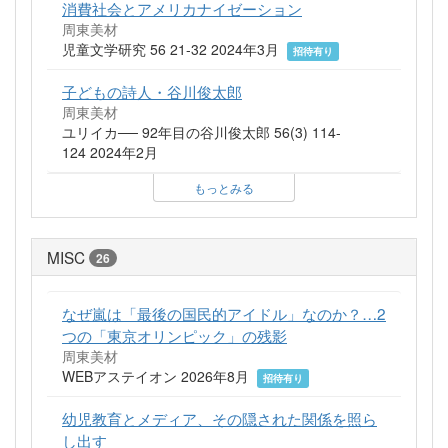
消費社会とアメリカナイゼーション
周東美材
児童文学研究 56 21-32 2024年3月
招待有り
子どもの詩人・谷川俊太郎
周東美材
ユリイカ── 92年目の谷川俊太郎 56(3) 114-
124 2024年2月
もっとみる
MISC
26
なぜ嵐は「最後の国民的アイドル」なのか？…2
つの「東京オリンピック」の残影
周東美材
WEBアステイオン 2026年8月
招待有り
幼児教育とメディア、その隠された関係を照ら
し出す