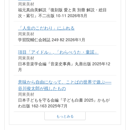
周東美材
福元真由美解説『復刻版 愛と美 別冊 解説・総目
次・索引』不二出版 10-11 2026年5月
「人生のこだわり」にふれる
周東美材
学習院輔仁会雑誌 249 82 2026年1月
項目「アイドル」, 「わらべうた・童謡」
周東美材
日本音楽学会編『音楽史事典』丸善出版 2025年12
月
意味から自由になって、ことばの世界で遊ぶ──
谷川俊太郎が残したもの
周東美材
日本子どもを守る会編『子ども白書 2025』かもが
わ出版 162-163 2025年7月
もっとみる