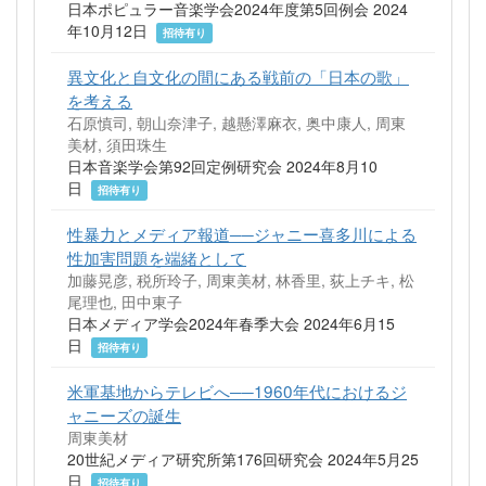
日本ポピュラー音楽学会2024年度第5回例会 2024
年10月12日
招待有り
異文化と自文化の間にある戦前の「日本の歌」
を考える
石原慎司, 朝山奈津子, 越懸澤麻衣, 奥中康人, 周東
美材, 須田珠生
日本音楽学会第92回定例研究会 2024年8月10
日
招待有り
性暴力とメディア報道──ジャニー喜多川による
性加害問題を端緒として
加藤晃彦, 税所玲子, 周東美材, 林香里, 荻上チキ, 松
尾理也, 田中東子
日本メディア学会2024年春季大会 2024年6月15
日
招待有り
米軍基地からテレビへ──1960年代におけるジ
ャニーズの誕生
周東美材
20世紀メディア研究所第176回研究会 2024年5月25
日
招待有り