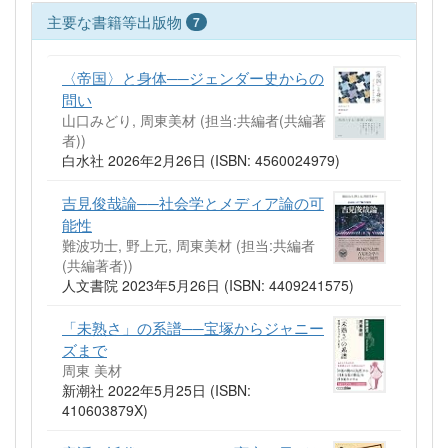
主要な書籍等出版物
7
〈帝国〉と身体──ジェンダー史からの
問い
山口みどり, 周東美材 (担当:共編者(共編著
者))
白水社 2026年2月26日 (ISBN: 4560024979)
吉見俊哉論──社会学とメディア論の可
能性
難波功士, 野上元, 周東美材 (担当:共編者
(共編著者))
人文書院 2023年5月26日 (ISBN: 4409241575)
「未熟さ」の系譜──宝塚からジャニー
ズまで
周東 美材
新潮社 2022年5月25日 (ISBN:
410603879X)