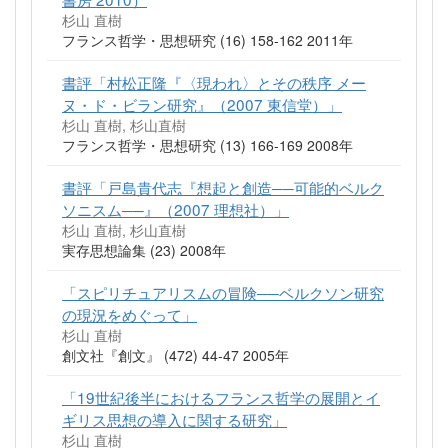
杉山 直樹
フランス哲学・思想研究 (16) 158-162 2011年
書評「村松正隆『〈現われ〉とその秩序 メー
ヌ・ド・ビラン研究』（2007 東信堂）」
杉山 直樹, 杉山直樹
フランス哲学・思想研究 (13) 166-169 2008年
書評「戸島貴代志『想起と創造──可能的ベルク
ソニスム──』（2007 理想社）」
杉山 直樹, 杉山直樹
実存思想論集 (23) 2008年
「スピリチュアリスムの冒険──ベルクソン研究
の現況をめぐって」
杉山 直樹
創文社『創文』 (472) 44-47 2005年
「19世紀後半におけるフランス哲学の展開とイ
ギリス思想の導入に関する研究」
杉山 直樹