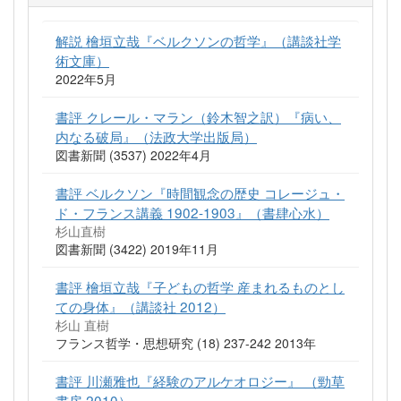
解説 檜垣立哉『ベルクソンの哲学』（講談社学
術文庫）
2022年5月
書評 クレール・マラン（鈴木智之訳）『病い、
内なる破局』（法政大学出版局）
図書新聞 (3537) 2022年4月
書評 ベルクソン『時間観念の歴史 コレージュ・
ド・フランス講義 1902-1903』（書肆心水）
杉山直樹
図書新聞 (3422) 2019年11月
書評 檜垣立哉『子どもの哲学 産まれるものとし
ての身体』（講談社 2012）
杉山 直樹
フランス哲学・思想研究 (18) 237-242 2013年
書評 川瀬雅也『経験のアルケオロジー』 （勁草
書房 2010）