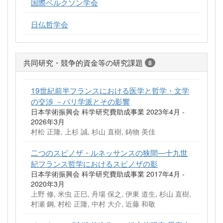
国際ベルクソン学会
日仏哲学会
共同研究・競争的資金等の研究課題
8
19世紀前半フランスにおける医学と哲学・文学
の交渉 －パリ学派とその影響
日本学術振興会 科学研究費助成事業 2023年4月 -
2026年3月
村松 正隆, 上杉 誠, 杉山 直樹, 鋳物 美佳
二つのスピノザ・ルネッサンスの狭間―十九世
紀フランス哲学におけるスピノザの影
日本学術振興会 科学研究費助成事業 2017年4月 -
2020年3月
上野 修, 米虫 正巳, 舟場 保之, 伊東 道生, 杉山 直樹,
村瀬 鋼, 村松 正隆, 中村 大介, 近藤 和敬