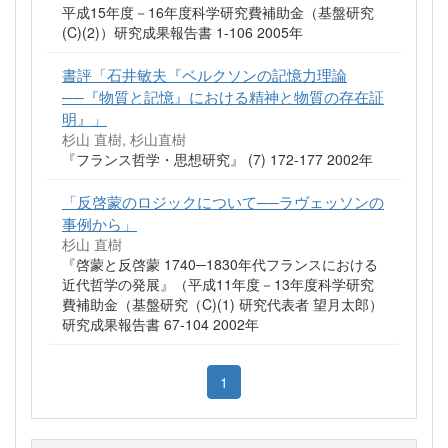
平成15年度－16年度科学研究費補助金（基盤研究
(C)(2)）研究成果報告書 1-106 2005年
書評「石井敏夫『ベルクソンの記憶力理論
──『物質と記憶』における精神と物質の存在証
明』」
杉山 直樹, 杉山直樹
『フランス哲学・思想研究』 (7) 172-177 2002年
「反啓蒙のロジックについて──ラヴェッソンの
事例から」
杉山 直樹
『啓蒙と反啓蒙 1740─1830年代フランスにおける
近代哲学の発展』（平成11年度－13年度科学研究
費補助金（基盤研究（C)(1) 研究代表者 望月太郎）
研究成果報告書 67-104 2002年
1