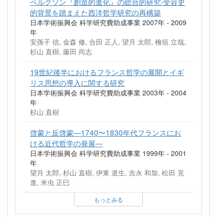
ベルクソン『創造的進化』の総合的研究-受容史
的背景を踏まえた西洋哲学研究の再構築
日本学術振興会 科学研究費助成事業 2007年 - 2009
年
安孫子 信, 金森 修, 合田 正人, 望月 太郎, 檜垣 立哉,
杉山 直樹, 藤田 尚志
19世紀後半におけるフランス哲学の展開とイギ
リス思想の導入に関する研究
日本学術振興会 科学研究費助成事業 2003年 - 2004
年
杉山 直樹
啓蒙と反啓蒙―1740〜1830年代フランスにお
ける近代哲学の発展―
日本学術振興会 科学研究費助成事業 1999年 - 2001
年
望月 太郎, 杉山 直樹, 伊東 道生, 吉永 和加, 松田 克
進, 米虫 正巳
もっとみる