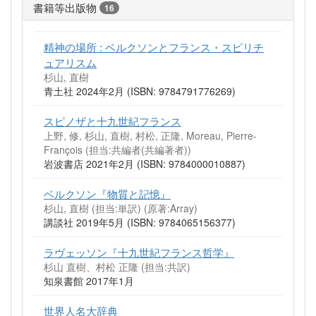
書籍等出版物
16
精神の場所 : ベルクソンとフランス・スピリチ
ュアリスム
杉山, 直樹
青土社 2024年2月 (ISBN: 9784791776269)
スピノザと十九世紀フランス
上野, 修, 杉山, 直樹, 村松, 正隆, Moreau, Pierre-
François (担当:共編者(共編著者))
岩波書店 2021年2月 (ISBN: 9784000010887)
ベルクソン『物質と記憶』
杉山, 直樹 (担当:単訳)
(原著:Array)
講談社 2019年5月 (ISBN: 9784065156377)
ラヴェッソン『十九世紀フランス哲学』
杉山 直樹、村松 正隆 (担当:共訳)
知泉書館 2017年1月
世界人名大辞典