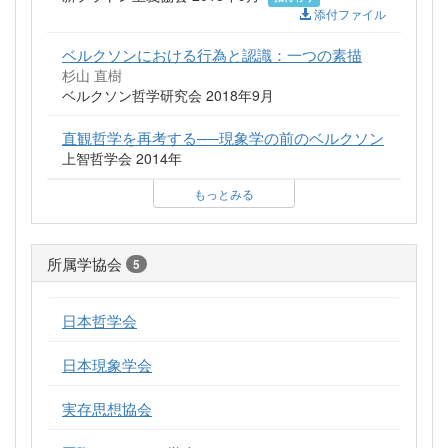
添付ファイル
ベルクソンにおける行為と認識：一つの素描
杉山 直樹
ベルクソン哲学研究会 2018年9月
直観哲学を再考する──現象学の前のベルクソン
上智哲学会 2014年
もっとみる
所属学協会
5
日本哲学会
日本現象学会
実存思想協会