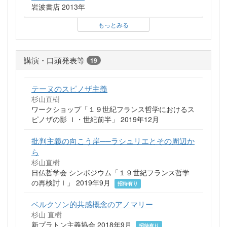
岩波書店 2013年
もっとみる
講演・口頭発表等
19
テーヌのスピノザ主義
杉山直樹
ワークショップ「１９世紀フランス哲学におけるス
ピノザの影 Ｉ・世紀前半」 2019年12月
批判主義の向こう岸──ラシュリエとその周辺か
ら
杉山直樹
日仏哲学会 シンポジウム「１９世紀フランス哲学
の再検討Ｉ」 2019年9月
招待有り
ベルクソン的共感概念のアノマリー
杉山 直樹
新プラトン主義協会 2018年9月
招待有り