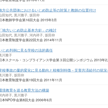
地方公共団体におけるいじめ防止等の対策と教師の位置付け
山田知代, 黒川雅子, 坂田仰
日本教師学学会第16回大会 2015年3月
「地方いじめ防止基本方針」の検討
山田知代, 黒川雅子, 河内祥子, 坂田仰
日本教育制度学会第22回大会 2014年11月
いじめ判例に見る学校の法的責任
黒川雅子
日本スクール・コンプライアンス学会第３回公開シンポジウム 2013年
学校事故の量的変化に見る動向と校種別特徴－災害共済給付の状況
黒川雅子, 坂田仰
日本教育制度学会第19回大会 2011年11月
環境教育を巡る教育方法の構築
河内祥子, 黒川雅子
日本NPO学会第8回大会 2006年6月