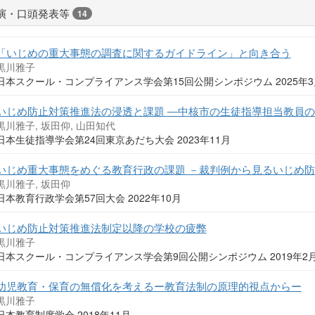
演・口頭発表等
14
「いじめの重大事態の調査に関するガイドライン」と向き合う
黒川雅子
日本スクール・コンプライアンス学会第15回公開シンポジウム 2025年
いじめ防止対策推進法の浸透と課題 ―中核市の生徒指導担当教員
黒川雅子, 坂田仰, 山田知代
日本生徒指導学会第24回東京あだち大会 2023年11月
いじめ重大事態をめぐる教育行政の課題 －裁判例から見るいじめ
黒川雅子, 坂田仰
日本教育行政学会第57回大会 2022年10月
いじめ防止対策推進法制定以降の学校の疲弊
黒川雅子
日本スクール・コンプライアンス学会第9回公開シンポジウム 2019年2
幼児教育・保育の無償化を考えるー教育法制の原理的視点からー
黒川雅子
日本教育制度学会 2018年11月