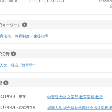
-GLOBAL ID
200901038165487724
resear
究キーワード
1
育法規・教育制度・生徒指導
究分野
1
人文・社会 / 教育学 /
歴
4
2023年4月 - 現在
学習院大学 文学部 教育学科 教授
2017年4月 - 2023年3月
淑徳大学 総合福祉学部社会福祉学科 