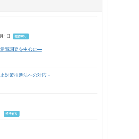
3月1日
招待有り
の意識調査を中心に―
防止対策推進法への対応－
月
招待有り