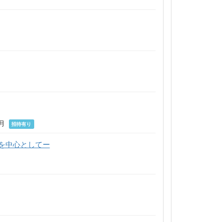
2月
招待有り
を中心としてー