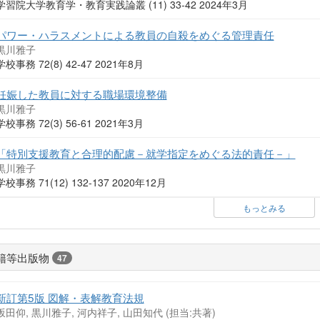
学習院大学教育学・教育実践論叢 (11) 33-42 2024年3月
パワー・ハラスメントによる教員の自殺をめぐる管理責任
黒川雅子
学校事務 72(8) 42-47 2021年8月
妊娠した教員に対する職場環境整備
黒川雅子
学校事務 72(3) 56-61 2021年3月
「特別支援教育と合理的配慮－就学指定をめぐる法的責任－」
黒川雅子
学校事務 71(12) 132-137 2020年12月
もっとみる
籍等出版物
47
新訂第5版 図解・表解教育法規
坂田仰, 黒川雅子, 河内祥子, 山田知代 (担当:共著)