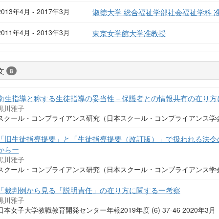
2013年4月 - 2017年3月
淑徳大学 総合福祉学部社会福祉学科 
2011年4月 - 2013年3月
東京女学館大学准教授
文
8
衛生指導と称する生徒指導の妥当性－保護者との情報共有の在り方
黒川雅子
スクール・コンプライアンス研究（日本スクール・コンプライアンス学会） (13
「旧生徒指導提要」と「生徒指導提要（改訂版）」で扱われる法令
からー
黒川雅子
スクール・コンプライアンス研究（日本スクール・コンプライアンス学会） (12
「裁判例から見る「説明責任」の在り方に関する一考察
黒川雅子
日本女子大学教職教育開発センター年報2019年度 (6) 37-46 2020年3