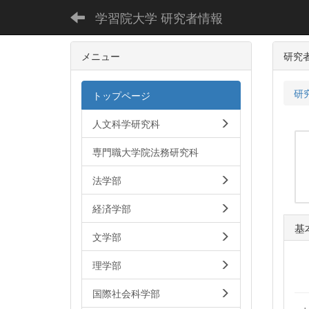
学習院大学 研究者情報
メニュー
研究
研
トップページ
人文科学研究科
専門職大学院法務研究科
法学部
経済学部
基
文学部
理学部
国際社会科学部