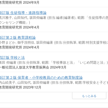
教育開発研究所 2024年9月
新訂版 生徒指導・進路指導論
黒川雅子, 山田知代, 坂田仰編著 (担当:編者(編著者), 範囲:「生徒
ウンセリング機能」)
教育開発研究所 2024年4月
新訂第２版 教育課程論
小野まどか, 御手洗明佳, 坂田仰編著 (担当:分担執筆, 範囲:特別支援学
教育開発研究所 2024年4月
四訂版 学校と法
坂田 仰編著 (担当:分担執筆, 範囲:「学校事故と法」「いじめ問題と法」)
一般社団法人放送大学教育振興会 2024年3月
新訂第２版 保育者・小学校教員のための教育制度論
内山絵美子, 山田知代, 坂田仰編著 (担当:分担執筆, 範囲:学校安全と子ど
教育開発研究所 2023年12月
もっとみる