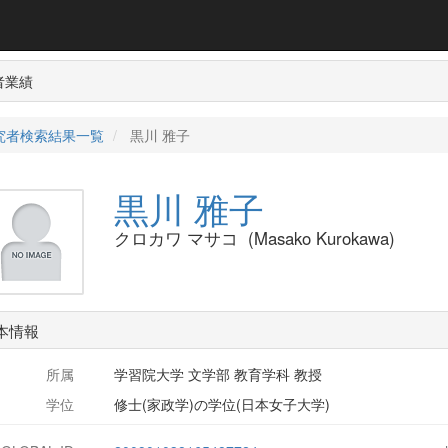
者業績
究者検索結果一覧
黒川 雅子
黒川 雅子
クロカワ マサコ (Masako Kurokawa)
本情報
所属
学習院大学 文学部 教育学科 教授
学位
修士(家政学)の学位(日本女子大学)