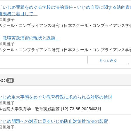
「いじめ問題をめぐる学校の法的責任－いじめ自殺に関する法的責
慮義務に着目して－
黒川雅子
スクール・コンプライアンス研究（日本スクール・コンプライアンス学会） (5
「教職実践演習の現状と課題」
黒川雅子
スクール・コンプライアンス研究（日本スクール・コンプライアンス学会） (4)
もっとみる
SC
35
いじめ重大事態をめぐり教育行政に求められる対応の検討
黒川雅子
学習院大学教育学・教育実践論叢 (12) 73-85 2025年3月
いじめ問題への対応に見るいじめ防止対策推進法の影響
黒川雅子