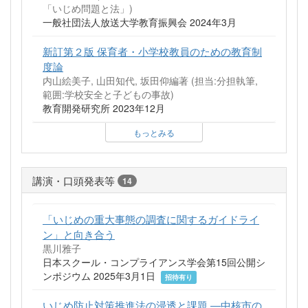
「いじめ問題と法」)
一般社団法人放送大学教育振興会 2024年3月
新訂第２版 保育者・小学校教員のための教育制
度論
内山絵美子, 山田知代, 坂田仰編著 (担当:分担執筆,
範囲:学校安全と子どもの事故)
教育開発研究所 2023年12月
もっとみる
講演・口頭発表等
14
「いじめの重大事態の調査に関するガイドライ
ン」と向き合う
黒川雅子
日本スクール・コンプライアンス学会第15回公開シ
ンポジウム 2025年3月1日
招待有り
いじめ防止対策推進法の浸透と課題 ―中核市の