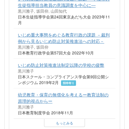
生徒指導担当教員の意識調査を中心に―
黒川雅子, 坂田仰, 山田知代
日本生徒指導学会第24回東京あだち大会 2023年11
月
いじめ重大事態をめぐる教育行政の課題 －裁判
例から見るいじめ防止対策推進法への対応－
黒川雅子, 坂田仰
日本教育行政学会第57回大会 2022年10月
いじめ防止対策推進法制定以降の学校の疲弊
黒川雅子
日本スクール・コンプライアンス学会第9回公開シ
ンポジウム 2019年2月
招待有り
幼児教育・保育の無償化を考えるー教育法制の
原理的視点からー
黒川雅子
日本教育制度学会 2018年11月
もっとみる