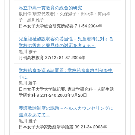
私立中高一貫教育の総合的研究
坂田仰(研究代表者)・久保淑子・田中洋・河内祥
子・黒川雅子
日本女子大学総合研究所紀要 7 1-54 2004年
児童福祉施設収容の妥当性－児童虐待に対する
学校の役割と発見後の対応を考える－
黒川 雅子
月刊高校教育 37(12) 81-87 2004年
学校給食を巡る諸問題 : 学校給食事故判例を中
心に
黒川 雅子
日本女子大学大学院紀要. 家政学研究科・人間生活
学研究科 9 231-240 2003年3月20日
養護教諭制度の課題－ヘルスカウンセリングに
焦点をあてて－
黒川 雅子
日本女子大学家政経済学論叢 39 21-34 2003年