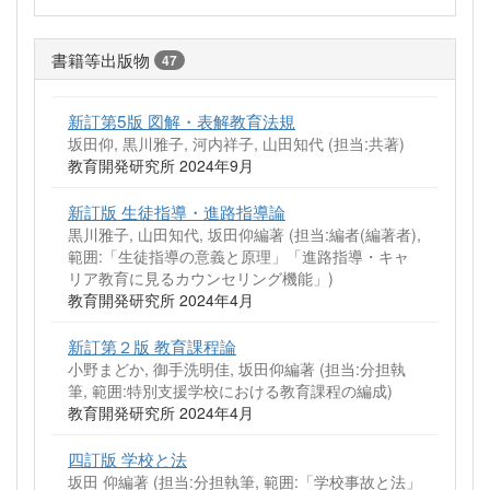
書籍等出版物
47
新訂第5版 図解・表解教育法規
坂田仰, 黒川雅子, 河内祥子, 山田知代 (担当:共著)
教育開発研究所 2024年9月
新訂版 生徒指導・進路指導論
黒川雅子, 山田知代, 坂田仰編著 (担当:編者(編著者),
範囲:「生徒指導の意義と原理」「進路指導・キャ
リア教育に見るカウンセリング機能」)
教育開発研究所 2024年4月
新訂第２版 教育課程論
小野まどか, 御手洗明佳, 坂田仰編著 (担当:分担執
筆, 範囲:特別支援学校における教育課程の編成)
教育開発研究所 2024年4月
四訂版 学校と法
坂田 仰編著 (担当:分担執筆, 範囲:「学校事故と法」