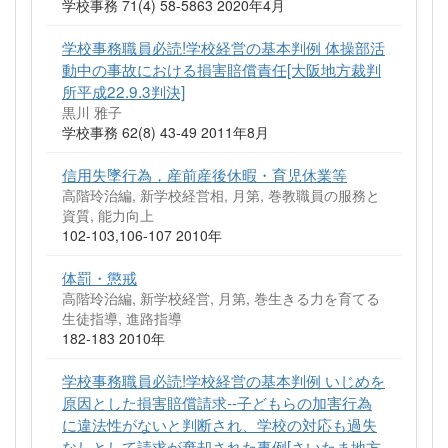
学校事務 71(4) 58-5863 2020年4月
学校事務職員必読!学校経営の基本判例 体操部活
動中の事故における損害賠償責任[大阪地方裁判
所平成22.9.3判決]
黒川 雅子
学校事務 62(8) 43-49 2011年8月
信用失墜行為，産前産後休暇・育児休業等
高階玲治編, 新学校経営相, 月第, 巻教職員の服務と
資質, 能力向上
102-103,106-107 2010年
体罰・懲戒
高階玲治編, 新学校経営, 月第, 巻生きる力を育てる
生徒指導, 進路指導
182-183 2010年
学校事務職員必読!学校経営の基本判例 いじめを
原因とした損害賠償請求--子どもらの加害行為
に違法性がないと判断され、学校の対応も過失
なしとして請求が棄却された事例[さいたま地方