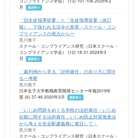
コンプライアンス学会） (13) 101-106 2025年2
月
査読有り
「旧生徒指導提要」と「生徒指導提要（改訂
版）」で扱われる法令の差異－スクール・コン
プライアンスの視点からー
黒川雅子
スクール・コンプライアンス研究（日本スクール・
コンプライアンス学会） (12) 18-31 2024年3
月
査読有り
「裁判例から見る「説明責任」の在り方に関す
る一考察
黒川雅子
日本女子大学教職教育開発センター年報2019年
度 (6) 37-46 2020年3月
査読有り
「いじめ問題をめぐる学校の法的責任－いじめ
自殺に関する法的責任，いじめ防止対策推進法
から考える安全配慮義務に着目して－
黒川雅子
スクール・コンプライアンス研究（日本スクール・