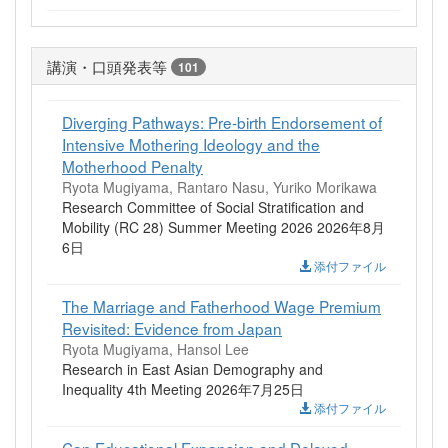
講演・口頭発表等
101
Diverging Pathways: Pre-birth Endorsement of
Intensive Mothering Ideology and the
Motherhood Penalty
Ryota Mugiyama, Rantaro Nasu, Yuriko Morikawa
Research Committee of Social Stratification and
Mobility (RC 28) Summer Meeting 2026 2026年8月
6日
添付ファイル
The Marriage and Fatherhood Wage Premium
Revisited: Evidence from Japan
Ryota Mugiyama, Hansol Lee
Research in East Asian Demography and
Inequality 4th Meeting 2026年7月25日
添付ファイル
Can Educational Expansion and Delayed