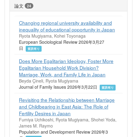
論文
24
Changing regional university availability and
inequality of educational opportunity in Japan
Ryota Mugiyama, Kohei Toyonaga
European Sociological Review 2026年3月27
日
査読有り
Does More Egalitarian Ideology, Foster More
Egalitarian Household Work Division?
Marriage, Work, and Family Life in Japan
Beyda Çineli, Ryota Mugiyama
Journal of Family Issues 2026年3月22日
査読有り
Revisiting the Relationship between Marriage
and Childbearing in East Asia: The Role of
Fertility Desires in Japan
Fumiya Uchikoshi, Ryota Mugiyama, Shohei Yoda,
James M. Raymo
Population and Development Review 2026年3