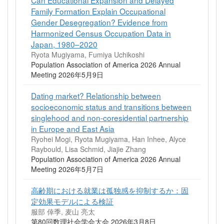
Family Formation Explain Occupational
Gender Desegregation? Evidence from
Harmonized Census Occupation Data in
Japan, 1980–2020
Ryota Mugiyama, Fumiya Uchikoshi
Population Association of America 2026 Annual
Meeting 2026年5月9日
Dating market? Relationship between
socioeconomic status and transitions between
singlehood and non-coresidential partnership
in Europe and East Asia
Ryohei Mogi, Ryota Mugiyama, Han Inhee, Alyce
Raybould, Lisa Schmid, Jiajie Zhang
Population Association of America 2026 Annual
Meeting 2026年5月7日
高齢期における就業は孤独感を抑制するか：固
定効果モデルによる検証
服部 倖季, 麦山 亮太
第80回数理社会学会大会 2026年3月8日