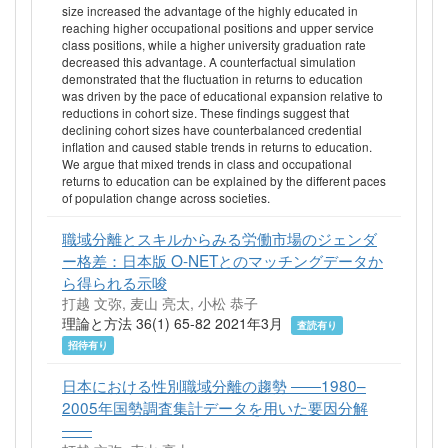
size increased the advantage of the highly educated in
reaching higher occupational positions and upper service
class positions, while a higher university graduation rate
decreased this advantage. A counterfactual simulation
demonstrated that the fluctuation in returns to education
was driven by the pace of educational expansion relative to
reductions in cohort size. These findings suggest that
declining cohort sizes have counterbalanced credential
inflation and caused stable trends in returns to education.
We argue that mixed trends in class and occupational
returns to education can be explained by the different paces
of population change across societies.
職域分離とスキルからみる労働市場のジェンダ
ー格差：日本版 O-NETとのマッチングデータか
ら得られる示唆
打越 文弥, 麦山 亮太, 小松 恭子
理論と方法 36(1) 65-82 2021年3月
査読有り
招待有り
日本における性別職域分離の趨勢 ――1980–
2005年国勢調査集計データを用いた要因分解
――