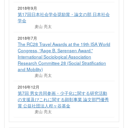
2018年9月
第17回日本社会学会奨励賞・論文の部 日本社会
学会
麦山 亮太
2018年7月
The RC28 Travel Awards at the 19th ISA World
Congress, “Aage B. Sørensen Award.”
International Sociological Association
Research Committee 28 (Social Stratification
and Mobility)
麦山 亮太
2016年12月
第7回 男女共同参画・少子化に関する研究活動
の支援及びこれに関する顕彰事業 論文部門優秀
賞 公益社団法人程ヶ谷基金
麦山 亮太