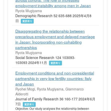
employment instability among men in Japan
Ryota Mugiyama
Demographic Research 52 635-688 2025年4月8
日
査読有り
Disaggregating the relationship between
precarious employment and delayed marriage
in Japan: Incorporating non-cohabiting
partnerships
Ryota Mugiyama
Social Science Research 124 103093-
103093 2024年11月
査読有り
Employment conditions and non-coresidential
partnership in very-low fertility countries: Italy
and Japan
Ryohei Mogi, Ryota Mugiyama, Giammarco
Alderotti
Journal of Family Research 36 160-177 2024年6月
7日
査読有り
Objective: Our study analyses the relationship between