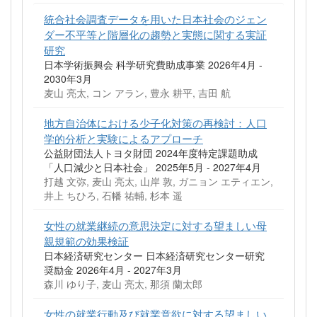
統合社会調査データを用いた日本社会のジェン
ダー不平等と階層化の趨勢と実態に関する実証
研究
日本学術振興会 科学研究費助成事業 2026年4月 -
2030年3月
麦山 亮太, コン アラン, 豊永 耕平, 吉田 航
地方自治体における少子化対策の再検討：人口
学的分析と実験によるアプローチ
公益財団法人トヨタ財団 2024年度特定課題助成
「人口減少と日本社会」 2025年5月 - 2027年4月
打越 文弥, 麦山 亮太, 山岸 敦, ガニョン エティエン,
井上 ちひろ, 石幡 祐輔, 杉本 遥
女性の就業継続の意思決定に対する望ましい母
親規範の効果検証
日本経済研究センター 日本経済研究センター研究
奨励金 2026年4月 - 2027年3月
森川 ゆり子, 麦山 亮太, 那須 蘭太郎
女性の就業行動及び就業意欲に対する望ましい