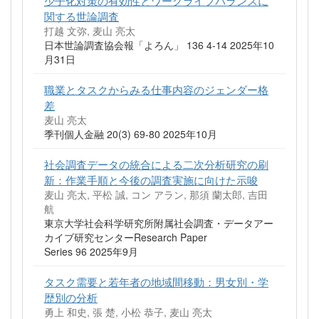
関する世論調査
打越 文弥, 麦山 亮太
日本世論調査協会報「よろん」 136 4-14 2025年10
月31日
職業とタスクからみる仕事内容のジェンダー格
差
麦山 亮太
季刊個人金融 20(3) 69-80 2025年10月
社会調査データの統合による⼆次分析研究の刷
新：作業⼿順と今後の調査実施に向けた⽰唆
麦山 亮太, 平松 誠, コン アラン, 那須 蘭太郎, 吉田
航
東京大学社会科学研究所附属社会調査・データアー
カイブ研究センターResearch Paper
Series 96 2025年9月
タスク需要と若年者の地域間移動：男女別・学
歴別の分析
勇上 和史, 張 楚, 小松 恭子, 麦山 亮太