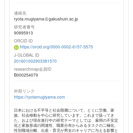
連絡先
ryota.mugiyama
gakushuin.ac.jp
研究者番号
90895913
ORCID ID
https://orcid.org/0000-0002-6157-5575
J-GLOBAL ID
201601002903381570
researchmap会員ID
B000254079
外部リンク
https://ryotamugiyama.com
日本における不平等と社会階層について、とくに労働、家
族、社会移動を中心に研究しています。これまで扱ってき
た、および現在進行中の研究テーマとしては、雇用の不安定
化と家族形成の関連性、職業分布からみるタスクの二極化、
性別職域分離、出産・育児が男女のキャリアに与える影響と