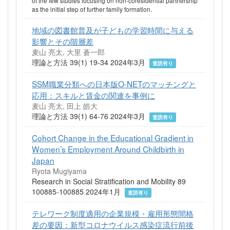
of the few studies focusing on non-coresidential partnership
as the initial step of further family formation.
地域の図書館普及が子どもの学習時間に与える
影響とその階層差
麦山 亮太, 大里 蒼一郎
理論と方法 39(1) 19-34 2024年3月
査読有り
SSM職業分類への日本版O-NETのマッチングと
応用：スキルと賃金の関連を事例に
麦山 亮太, 田上 皓大
理論と方法 39(1) 64-76 2024年3月
査読有り
Cohort Change in the Educational Gradient in
Women’s Employment Around Childbirth in
Japan
Ryota Mugiyama
Research in Social Stratification and Mobility 89
100885-100885 2024年1月
査読有り
テレワーク制度適用の企業規模・雇用形態間格
差の要因：新型コロナウイルス感染症流行前後