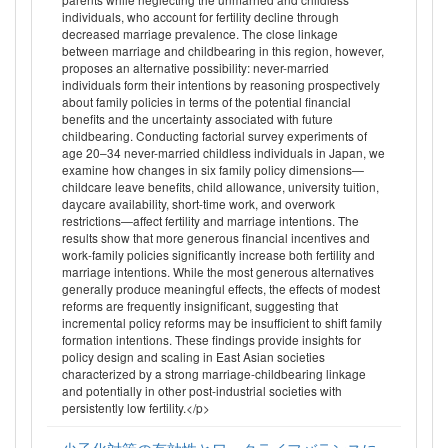
individuals, who account for fertility decline through
decreased marriage prevalence. The close linkage
between marriage and childbearing in this region, however,
proposes an alternative possibility: never-married
individuals form their intentions by reasoning prospectively
about family policies in terms of the potential financial
benefits and the uncertainty associated with future
childbearing. Conducting factorial survey experiments of
age 20–34 never-married childless individuals in Japan, we
examine how changes in six family policy dimensions—
childcare leave benefits, child allowance, university tuition,
daycare availability, short-time work, and overwork
restrictions—affect fertility and marriage intentions. The
results show that more generous financial incentives and
work-family policies significantly increase both fertility and
marriage intentions. While the most generous alternatives
generally produce meaningful effects, the effects of modest
reforms are frequently insignificant, suggesting that
incremental policy reforms may be insufficient to shift family
formation intentions. These findings provide insights for
policy design and scaling in East Asian societies
characterized by a strong marriage-childbearing linkage
and potentially in other post-industrial societies with
persistently low fertility.</p>
少子化対策の有効性とワークライフバランスに