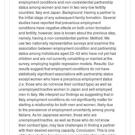
employment conditions and non-coresidential partnership
status among women and men in two very-low fertility
countries: Italy and Japan. Background: Having a partner is
the initial stage of any subsequent family formation. Several
studies have reported that precarious employment
conditions have negative effects on both union formation
and fertility; however, less is known about the previous step,
namely, having a non-coresidential partner. Method: We
use two nationally representative surveys and examine the
association between employment condition and partnership
status among individuals aged 23–43 who have not yet had
children and are not currently cohabiting or married at the
survey, employing logistic regression models. Results: Our
results suggest that employment conditions do not have
statistically significant associations with partnership status
except women who have a precarious employment status
(i.e. those who do not know their contract type) as well as
unemployed/inactive women in Japan and self-employed
men in Italy. We interpret our findings as suggesting that in
Italy, employment conditions do not significantly matter for
starting a relationship for both men and women, likely due
to the prevalence of employment uncertainty among young
Italians. As for Japanese women, those who are
unemployed/inactive, as well as those who do not know
their contract type, may face challenges in finding a partner
with their desired earning capacity. Conclusion: This is one