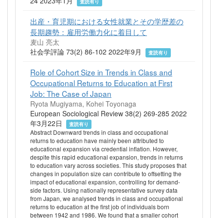
24 2023年1月
査読有り
出産・育児期における女性就業とその学歴差の
長期趨勢：雇用労働力化に着目して
麦山 亮太
社会学評論 73(2) 86-102 2022年9月
査読有り
Role of Cohort Size in Trends in Class and
Occupational Returns to Education at First
Job: The Case of Japan
Ryota Mugiyama, Kohei Toyonaga
European Sociological Review 38(2) 269-285 2022
年3月22日
査読有り
Abstract Downward trends in class and occupational
returns to education have mainly been attributed to
educational expansion via credential inflation. However,
despite this rapid educational expansion, trends in returns
to education vary across societies. This study proposes that
changes in population size can contribute to offsetting the
impact of educational expansion, controlling for demand-
side factors. Using nationally representative survey data
from Japan, we analysed trends in class and occupational
returns to education at the first job of individuals born
between 1942 and 1986. We found that a smaller cohort