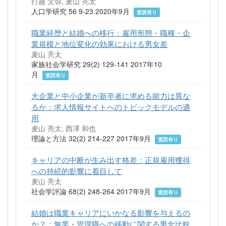
打越 文弥, 麦山 亮太
人口学研究 56 9-23 2020年9月
査読有り
職業経歴と結婚への移行：雇用形態・職種・企
業規模と地位変化の効果における男女差
麦山 亮太
家族社会学研究 29(2) 129-141 2017年10
月
査読有り
大企業と中小企業が新卒者に求める能力は異な
るか：求人情報サイトへのトピックモデルの適
用
麦山 亮太, 西澤 和也
理論と方法 32(2) 214-227 2017年9月
査読有り
キャリアの中断が生み出す格差：正規雇用獲得
への持続的影響に着目して
麦山 亮太
社会学評論 68(2) 248-264 2017年9月
査読有り
結婚は職業キャリアにいかなる影響を与えるの
か？：無業・管理職への移動に関する男女比較