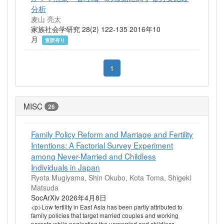
分析
麦山 亮太
家族社会学研究 28(2) 122-135 2016年10
月
査読有り
1
MISC
26
Family Policy Reform and Marriage and Fertility
Intentions: A Factorial Survey Experiment
among Never-Married and Childless
Individuals in Japan
Ryota Mugiyama, Shin Okubo, Kota Toma, Shigeki
Matsuda
SocArXiv 2026年4月8日
<p>Low fertility in East Asia has been partly attributed to
family policies that target married couples and working
parents while neglecting the unmarried and childless