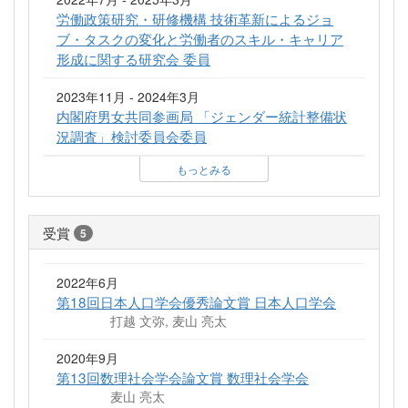
労働政策研究・研修機構 技術革新によるジョ
ブ・タスクの変化と労働者のスキル・キャリア
形成に関する研究会 委員
2023年11月 - 2024年3月
内閣府男女共同参画局 「ジェンダー統計整備状
況調査」検討委員会委員
もっとみる
受賞
5
2022年6月
第18回日本人口学会優秀論文賞 日本人口学会
打越 文弥, 麦山 亮太
2020年9月
第13回数理社会学会論文賞 数理社会学会
麦山 亮太