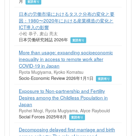
月
査読有り
日本の労働市場におけるタスク分布の変化と要
因：1980〜2020年における産業構造の変化と
ICT導入の影響
小松 恭子, 麦山 亮太
日本労働研究雑誌 2026年
査読有り
More than usage: expanding socioeconomic
inequality in access to remote work after
COVID-19 in Japan
Ryota Mugiyama, Kyoko Komatsu
Socio-Economic Review 2026年1月1日
査読有り
Exposure to Non-partnership and Fertility
Desires among the Childless Population in
Japan
Ryohei Mogi, Ryota Mugiyama, Alyce Raybould
Social Forces 2025年8月
査読有り
Decomposing delayed first marriage and birth
across cohorts: The role of increased