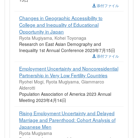
添付ファイル
Changes in Geographic Accessibility to
College and Inequality of Educational
Opportunity in Japan
Ryota Mugiyama, Kohei Toyonaga
Research on East Asian Demography and
Inequality 1st Annual Conference 2023年7月15日
添付ファイル
Employment Uncertainty and Noncoresidential
Partnership in Very Low Fertility Countries
Ryohei Mogi, Ryota Mugiyama, Giammarco
Alderotti
Population Association of America 2023 Annual
Meeting 2023年4月14日
Rising Employment Uncertainty and Delayed
Marriage and Parenthood: Cohort Analysis of
Japanese Men
Ryota Mugiyama