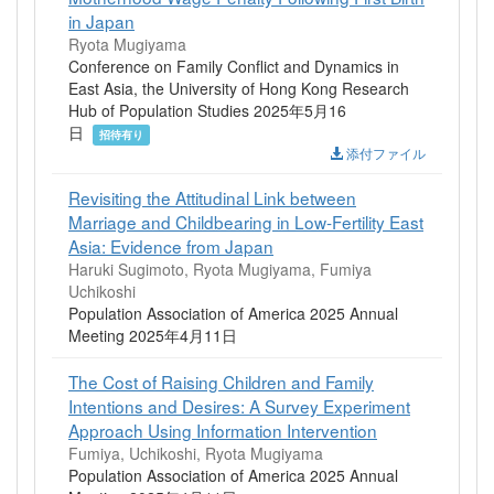
in Japan
Ryota Mugiyama
Conference on Family Conflict and Dynamics in
East Asia, the University of Hong Kong Research
Hub of Population Studies 2025年5月16
日
招待有り
添付ファイル
Revisiting the Attitudinal Link between
Marriage and Childbearing in Low-Fertility East
Asia: Evidence from Japan
Haruki Sugimoto, Ryota Mugiyama, Fumiya
Uchikoshi
Population Association of America 2025 Annual
Meeting 2025年4月11日
The Cost of Raising Children and Family
Intentions and Desires: A Survey Experiment
Approach Using Information Intervention
Fumiya, Uchikoshi, Ryota Mugiyama
Population Association of America 2025 Annual