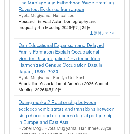
The Marriage and Fatherhood Wage Premium
Revisited: Evidence from Japan
Ryota Mugiyama, Hansol Lee
Research in East Asian Demography and
Inequality 4th Meeting 2026年7月25日
添付ファイル
Can Educational Expansion and Delayed
Family Formation Explain Occupational
Gender Desegregation? Evidence from
Harmonized Census Occupation Data in
Japan, 1980–2020
Ryota Mugiyama, Fumiya Uchikoshi
Population Association of America 2026 Annual
Meeting 2026年5月9日
Dating market? Relationship between
socioeconomic status and transitions between
singlehood and non-coresidential partnership
in Europe and East Asia
Ryohei Mogi, Ryota Mugiyama, Han Inhee, Alyce
Raybould, Lisa Schmid, Jiajie Zhang