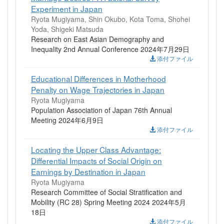
Experiment in Japan
Ryota Mugiyama, Shin Okubo, Kota Toma, Shohei
Yoda, Shigeki Matsuda
Research on East Asian Demography and
Inequality 2nd Annual Conference 2024年7月29日
添付ファイル
Educational Differences in Motherhood
Penalty on Wage Trajectories in Japan
Ryota Mugiyama
Population Association of Japan 76th Annual
Meeting 2024年6月9日
添付ファイル
Locating the Upper Class Advantage:
Differential Impacts of Social Origin on
Earnings by Destination in Japan
Ryota Mugiyama
Research Committee of Social Stratification and
Mobility (RC 28) Spring Meeting 2024 2024年5月
18日
添付ファイル