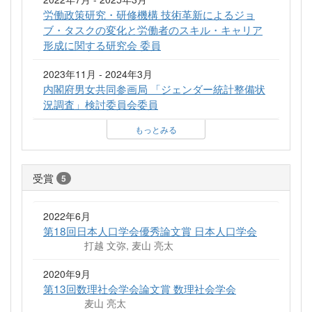
労働政策研究・研修機構 技術革新によるジョ
ブ・タスクの変化と労働者のスキル・キャリア
形成に関する研究会 委員
2023年11月 - 2024年3月
内閣府男女共同参画局 「ジェンダー統計整備状
況調査」検討委員会委員
もっとみる
受賞
5
2022年6月
第18回日本人口学会優秀論文賞 日本人口学会
打越 文弥, 麦山 亮太
2020年9月
第13回数理社会学会論文賞 数理社会学会
麦山 亮太