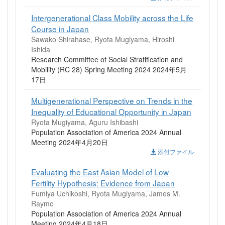
Intergenerational Class Mobility across the Life
Course in Japan
Sawako Shirahase, Ryota Mugiyama, Hiroshi
Ishida
Research Committee of Social Stratification and
Mobility (RC 28) Spring Meeting 2024 2024年5月
17日
Multigenerational Perspective on Trends in the
Inequality of Educational Opportunity in Japan
Ryota Mugiyama, Aguru Ishibashi
Population Association of America 2024 Annual
Meeting 2024年4月20日
添付ファイル
Evaluating the East Asian Model of Low
Fertility Hypothesis: Evidence from Japan
Fumiya Uchikoshi, Ryota Mugiyama, James M.
Raymo
Population Association of America 2024 Annual
Meeting 2024年4月18日