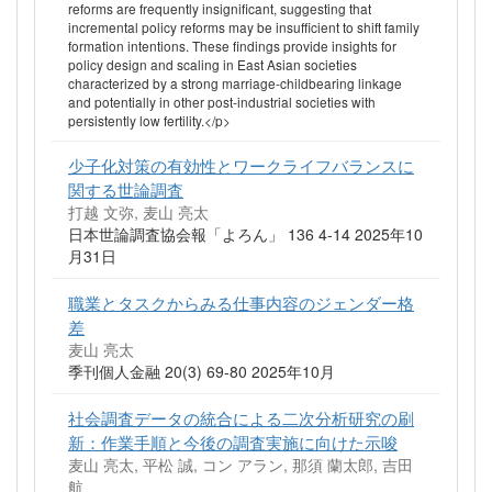
reforms are frequently insignificant, suggesting that
incremental policy reforms may be insufficient to shift family
formation intentions. These findings provide insights for
policy design and scaling in East Asian societies
characterized by a strong marriage-childbearing linkage
and potentially in other post-industrial societies with
persistently low fertility.</p>
少子化対策の有効性とワークライフバランスに
関する世論調査
打越 文弥, 麦山 亮太
日本世論調査協会報「よろん」 136 4-14 2025年10
月31日
職業とタスクからみる仕事内容のジェンダー格
差
麦山 亮太
季刊個人金融 20(3) 69-80 2025年10月
社会調査データの統合による⼆次分析研究の刷
新：作業⼿順と今後の調査実施に向けた⽰唆
麦山 亮太, 平松 誠, コン アラン, 那須 蘭太郎, 吉田
航