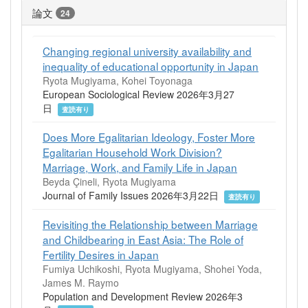
論文
24
Changing regional university availability and
inequality of educational opportunity in Japan
Ryota Mugiyama, Kohei Toyonaga
European Sociological Review 2026年3月27
日
査読有り
Does More Egalitarian Ideology, Foster More
Egalitarian Household Work Division?
Marriage, Work, and Family Life in Japan
Beyda Çineli, Ryota Mugiyama
Journal of Family Issues 2026年3月22日
査読有り
Revisiting the Relationship between Marriage
and Childbearing in East Asia: The Role of
Fertility Desires in Japan
Fumiya Uchikoshi, Ryota Mugiyama, Shohei Yoda,
James M. Raymo
Population and Development Review 2026年3