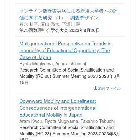
オンライン履歴書実験による新規大卒者への評
価に関する研究 （1）：調査デザイン
豊永 耕平, 麦山 亮太, 下瀬川 陽
第75回数理社会学会大会 2023年8月26日
Multigenerational Perspective on Trends in
Inequality of Educational Opportunity: The
Case of Japan
Ryota Mugiyama, Aguru Ishibashi
Research Committee of Social Stratification and
Mobility (RC 28) Summer Meeting 2023 2023年8月
15日
添付ファイル
Downward Mobility and Loneliness:
Consequences of Intergenerational
Educational Mobility in Japan
Aram Kwon, Ryota Mugiyama, Takahiro Tabuchi
Research Committee of Social Stratification and
Mobility (RC 28) Summer Meeting 2023 2023年8月
15日