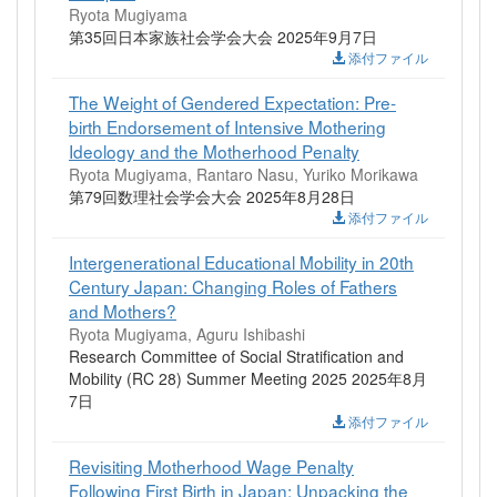
Ryota Mugiyama
第35回日本家族社会学会大会 2025年9月7日
添付ファイル
The Weight of Gendered Expectation: Pre-
birth Endorsement of Intensive Mothering
Ideology and the Motherhood Penalty
Ryota Mugiyama, Rantaro Nasu, Yuriko Morikawa
第79回数理社会学会大会 2025年8月28日
添付ファイル
Intergenerational Educational Mobility in 20th
Century Japan: Changing Roles of Fathers
and Mothers?
Ryota Mugiyama, Aguru Ishibashi
Research Committee of Social Stratification and
Mobility (RC 28) Summer Meeting 2025 2025年8月
7日
添付ファイル
Revisiting Motherhood Wage Penalty
Following First Birth in Japan: Unpacking the