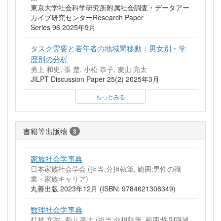
東京大学社会科学研究所附属社会調査・データアー
カイブ研究センターResearch Paper
Series 96 2025年9月
タスク需要と若年者の地域間移動：男女別・学
歴別の分析
勇上 和史, 張 楚, 小松 恭子, 麦山 亮太
JILPT Discussion Paper 25(2) 2025年3月
もっとみる
書籍等出版物
3
家族社会学事典
日本家族社会学会 (担当:分担執筆, 範囲:男性の職
業・家族キャリア)
丸善出版 2023年12月 (ISBN: 9784621308349)
数理社会学事典
打越 文弥, 麦山 亮太 (担当:分担執筆, 範囲:性別職域