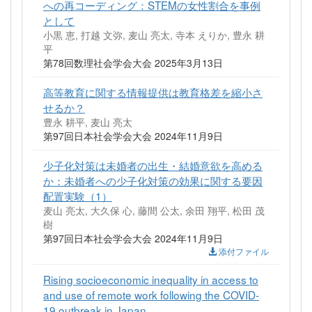
への再コーディング：STEMの女性割合を事例
として
小黒 恵, 打越 文弥, 麦山 亮太, 寺本 えりか, 豊永 耕
平
第78回数理社会学会大会 2025年3月13日
高等教育に関する情報提供は教育格差を縮小さ
せるか？
豊永 耕平, 麦山 亮太
第97回日本社会学会大会 2024年11月9日
少子化対策は未婚者の出生・結婚意欲を高める
か：未婚者への少子化対策の効果に関する要因
配置実験（1）
麦山 亮太, 大久保 心, 藤間 公太, 余田 翔平, 松田 茂
樹
第97回日本社会学会大会 2024年11月9日
添付ファイル
Rising socioeconomic inequality in access to
and use of remote work following the COVID-
19 outbreak in Japan