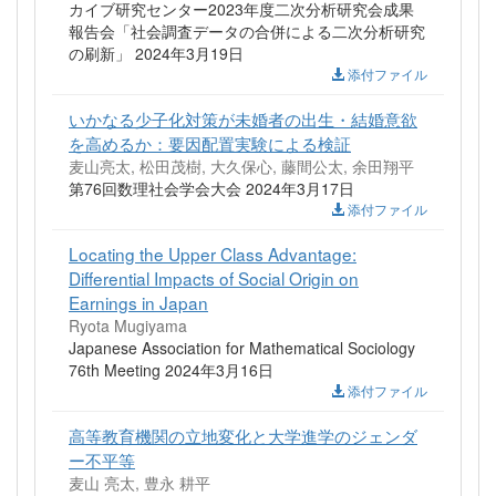
カイブ研究センター2023年度二次分析研究会成果
報告会「社会調査データの合併による二次分析研究
の刷新」 2024年3月19日
添付ファイル
いかなる少子化対策が未婚者の出生・結婚意欲
を高めるか：要因配置実験による検証
麦山亮太, 松田茂樹, 大久保心, 藤間公太, 余田翔平
第76回数理社会学会大会 2024年3月17日
添付ファイル
Locating the Upper Class Advantage:
Differential Impacts of Social Origin on
Earnings in Japan
Ryota Mugiyama
Japanese Association for Mathematical Sociology
76th Meeting 2024年3月16日
添付ファイル
高等教育機関の立地変化と大学進学のジェンダ
ー不平等
麦山 亮太, 豊永 耕平