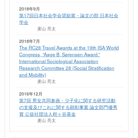
2018年9月
第17回日本社会学会奨励賞・論文の部 日本社会
学会
麦山 亮太
2018年7月
The RC28 Travel Awards at the 19th ISA World
Congress, “Aage B. Sørensen Award.”
International Sociological Association
Research Committee 28 (Social Stratification
and Mobility)
麦山 亮太
2016年12月
第7回 男女共同参画・少子化に関する研究活動
の支援及びこれに関する顕彰事業 論文部門優秀
賞 公益社団法人程ヶ谷基金
麦山 亮太