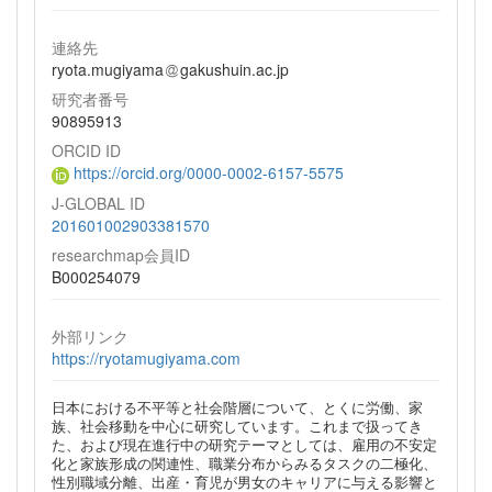
連絡先
ryota.mugiyama
gakushuin.ac.jp
研究者番号
90895913
ORCID ID
https://orcid.org/0000-0002-6157-5575
J-GLOBAL ID
201601002903381570
researchmap会員ID
B000254079
外部リンク
https://ryotamugiyama.com
日本における不平等と社会階層について、とくに労働、家
族、社会移動を中心に研究しています。これまで扱ってき
た、および現在進行中の研究テーマとしては、雇用の不安定
化と家族形成の関連性、職業分布からみるタスクの二極化、
性別職域分離、出産・育児が男女のキャリアに与える影響と