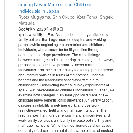
among Never-Married and Childless
Individuals in Japan
Ryota Mugiyama, Shin Okubo, Kota Toma, Shigeki
Matsuda
SocArXiv 2026年4月8日
<p>Low fertility in East Asia has been partly attributed to
family policies that target married couples and working
parents while neglecting the unmarried and childless
individuals, who account for fertility decline through
decreased marriage prevalence. The close linkage
between marriage and childbearing in this region, however,
proposes an alternative possibility: never-married
individuals form their intentions by reasoning prospectively
about family policies in terms of the potential financial
benefits and the uncertainty associated with future
childbearing. Conducting factorial survey experiments of
age 20–34 never-married childless individuals in Japan, we
examine how changes in six family policy dimensions—
childcare leave benefits, child allowance, university tuition,
daycare availability, short-time work, and overwork
restrictions—affect fertility and marriage intentions. The
results show that more generous financial incentives and
work-family policies significantly increase both fertility and
marriage intentions. While the most generous alternatives
generally produce meaningful effects, the effects of modest