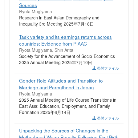
Sources
Ryota Mugiyama
Research in East Asian Demography and
Inequality 3rd Meeting 2025年7月18日
Task variety and its earnings returns across
countries: Evidence from PIAAC
Ryota Mugiyama, Shin Arita
Society for the Advancement of Socio-Economics
2025 Annual Meeting 2025年7月10日
添付ファイル
Gender Role Attitudes and Transition to
Marriage and Parenthood in Japan
Ryota Mugiyama
2025 Annual Meeting of Life Course Transitions in
East Asia: Education, Employment, and Family
Formation 2025年6月14日
添付ファイル
Unpacking the Sources of Changes in the
Motherhood Wage Penalty Following First Birth