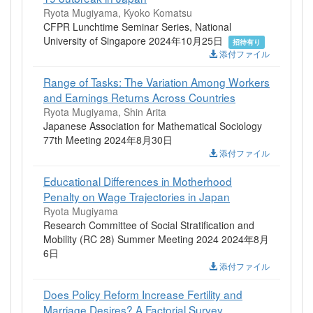
Ryota Mugiyama, Kyoko Komatsu
CFPR Lunchtime Seminar Series, National
University of Singapore 2024年10月25日
招待有り
添付ファイル
Range of Tasks: The Variation Among Workers
and Earnings Returns Across Countries
Ryota Mugiyama, Shin Arita
Japanese Association for Mathematical Sociology
77th Meeting 2024年8月30日
添付ファイル
Educational Differences in Motherhood
Penalty on Wage Trajectories in Japan
Ryota Mugiyama
Research Committee of Social Stratification and
Mobility (RC 28) Summer Meeting 2024 2024年8月
6日
添付ファイル
Does Policy Reform Increase Fertility and
Marriage Desires? A Factorial Survey