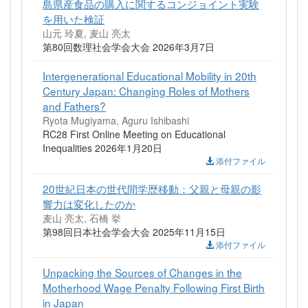
島県産食品の購入に関するコンジョイント実験
を用いた検証
山元 玲夏, 麦山 亮太
第80回数理社会学会大会 2026年3月7日
Intergenerational Educational Mobility in 20th
Century Japan: Changing Roles of Mothers
and Fathers?
Ryota Mugiyama, Aguru Ishibashi
RC28 First Online Meeting on Educational
Inequalities 2026年1月20日
添付ファイル
20世紀日本の世代間学歴移動：父親と母親の影
響力は変化したのか
麦山 亮太, 石橋 挙
第98回日本社会学会大会 2025年11月15日
添付ファイル
Unpacking the Sources of Changes in the
Motherhood Wage Penalty Following First Birth
in Japan