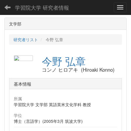
学習院大学 研究者情報
Toggl
文学部
研究者リスト
今野 弘章
今野 弘章
コンノ ヒロアキ (Hiroaki Konno)
基本情報
所属
学習院大学 文学部 英語英米文化学科 教授
学位
博士（言語学）(2005年3月 筑波大学)