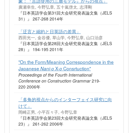
象：『言語使用の三層モデル』からの視点」
廣瀬幸生, 今野弘章, 五十嵐啓太, 志澤剛
『日本英語学会第31回大会研究発表論文集（JELS
31）』 267-268 2014年
「迂言と縮約と日英語の差異」
西田光一, 金谷優, 草山学, 今野弘章, 山口治彦
『日本英語学会第28回大会研究発表論文集（JELS
28）』 194-195 2011年
"On the Form/Meaning Correspondence in the
Japanese
-
X-
Consrtuction"
Nani
o
o
Proceedings of the Fourth International
Conference on Construction Grammar
219-
220 2006年
「多角的視点からのインターフェイス研究に向
けて」
岡崎正男, 小平百々子, 今野弘章
『日本英語学会第23回大会研究発表論文集（JELS
23）』 261-262 2006年