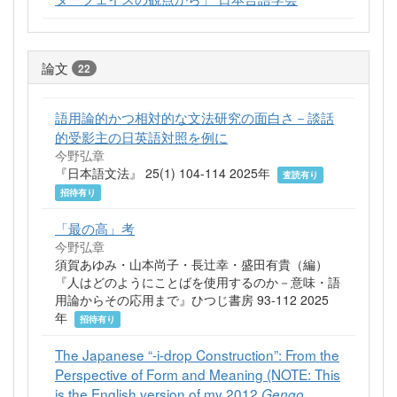
論文
22
語用論的かつ相対的な文法研究の面白さ－談話
的受影主の日英語対照を例に
今野弘章
『日本語文法』 25(1) 104-114 2025年
査読有り
招待有り
「最の高」考
今野弘章
須賀あゆみ・山本尚子・長辻幸・盛田有貴（編）
『人はどのようにことばを使用するのか－意味・語
用論からその応用まで』ひつじ書房 93-112 2025
年
招待有り
The Japanese “-i-drop Construction”: From the
Perspective of Form and Meaning (NOTE: This
is the English version of my 2012
Gengo