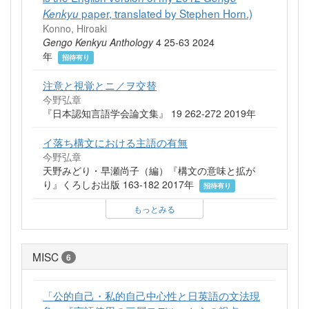
paper, translated by Stephen Horn.)
Kenkyu
Konno, Hiroaki
Gengo Kenkyu Anthology
4 25-63 2024
年
招待有り
注意と視覚とニ／ヲ交替
今野弘章
『日本認知言語学会論文集』 19 262-272 2019年
イ落ち構文における主語の有無
今野弘章
天野みどり・早瀬尚子（編）『構文の意味と拡が
り』くろしお出版 163-182 2017年
招待有り
もっとみる
MISC
6
「公的自己・私的自己中心性と日英語の文法現