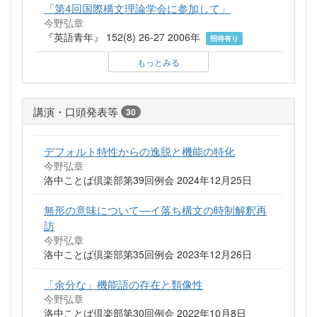
「第4回国際構文理論学会に参加して」
今野弘章
『英語青年』 152(8) 26-27 2006年
招待有り
もっとみる
講演・口頭発表等
30
デフォルト特性からの逸脱と機能の特化
今野弘章
洛中ことば倶楽部第39回例会 2024年12月25日
無形の意味について—イ落ち構文の時制解釈再
訪
今野弘章
洛中ことば倶楽部第35回例会 2023年12月26日
「余分な」機能語の存在と類像性
今野弘章
洛中ことば倶楽部第30回例会 2022年10月8日