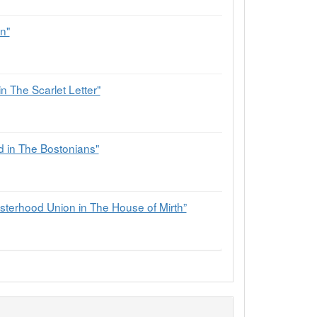
n"
n The Scarlet Letter"
 in The Bostonians"
Sisterhood Union in The House of Mirth”