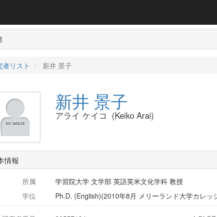
部
究者リスト
新井 景子
新井 景子
アライ ケイコ (Keiko Arai)
本情報
所属
学習院大学 文学部 英語英米文化学科 教授
学位
Ph.D. (English)(2010年8月 メリーランド大学カレ