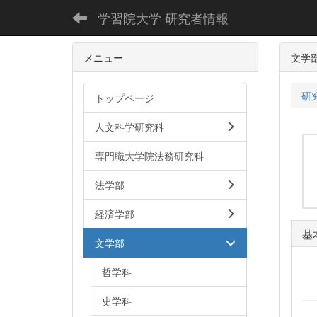
学習院大学 研究者情報
メニュー
文学
研
トップページ
人文科学研究科
専門職大学院法務研究科
法学部
経済学部
基
文学部
哲学科
史学科