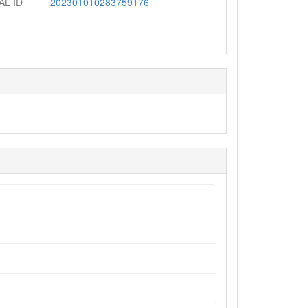
AL ID
202301010283759176