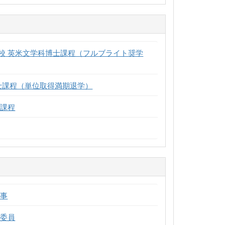
校 英米文学科博士課程（フルブライト奨学
士課程（単位取得満期退学）
士課程
幹事
集委員