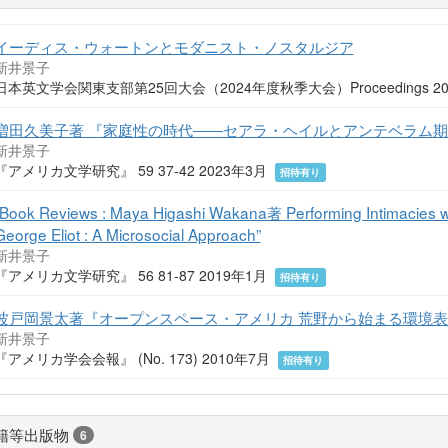
イーディス・ウォートンとモダニスト・ノスタルジア
新井景子
日本英文学会関東支部第25回大会（2024年度秋季大会）Proceedings 2
増田久美子著 『家庭性の時代――セアラ・ヘイルとアンテベラム
新井景子
『アメリカ文学研究』 59 37-42 2023年3月
招待有り
“Book Reviews : Maya Higashi Wakana著 Performing Intimacies w
George Eliot : A Microsocial Approach”
新井景子
『アメリカ文学研究』 56 81-87 2019年1月
招待有り
波戸岡景太著『オープンスペース・アメリカ 荒野から始まる環境
新井景子
『アメリカ学会会報』 (No. 173) 2010年7月
招待有り
籍等出版物
6