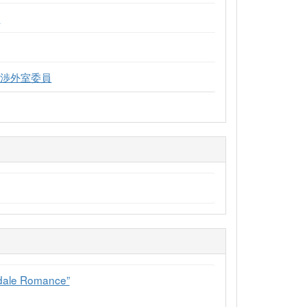
員
際渉外室委員
hedale Romance”