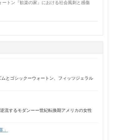
ス・ウォートン『歓楽の家』における社会風刺と感傷
ズムとゴシックーウォートン、フィッツジェラル
「逆流するモダンーー世紀転換期アメリカの女性
革」