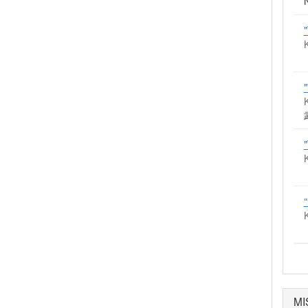
K
K
K
K
MI