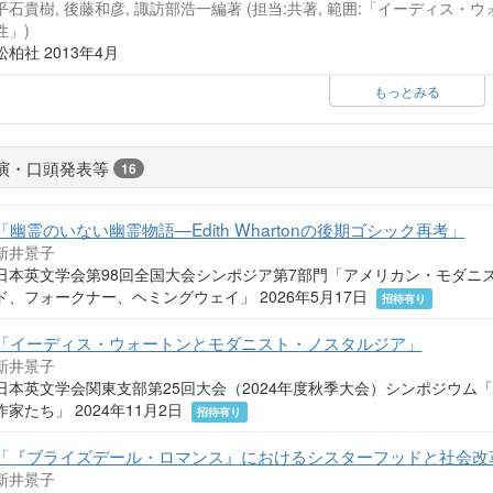
平石貴樹, 後藤和彦, 諏訪部浩一編著 (担当:共著, 範囲:「イーディ
性」)
松柏社 2013年4月
もっとみる
演・口頭発表等
16
「幽霊のいない幽霊物語―Edith Whartonの後期ゴシック再考」
新井景子
日本英文学会第98回全国大会シンポジア第7部門「アメリカン・モダニ
ド、フォークナー、ヘミングウェイ」 2026年5月17日
招待有り
「イーディス・ウォートンとモダニスト・ノスタルジア」
新井景子
日本英文学会関東支部第25回大会（2024年度秋季大会）シンポジウム
作家たち」 2024年11月2日
招待有り
「『ブライズデール・ロマンス』におけるシスターフッドと社会改
新井景子