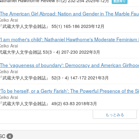
Nathaniel Hawthorne Review 51(2) 232-254 2025年12月
査読有り
"The American Girl Abroad: Nation and Gender in The Marble Fau
eiko Arai
『武蔵大学人文学会雑誌』 55(1) 165-186 2023年12月
"'I am mother's child': Nathaniel Hawthorne's Moderate Feminism i
eiko Arai
武蔵大学人文学会雑誌 53(3・4) 207-230 2022年3月
"The 'vagueness of boundary': Democracy and American Girlhood
eiko Arai
『武蔵大学人文学会雑誌』 52(3・4) 147-172 2021年3月
“‘To be herself, or a Gerty Farish’: The Powerful Presence of the 
eiko Arai
『武蔵大学人文学会雑誌』 49(2) 63-83 2018年3月
もっとみる
SC
4