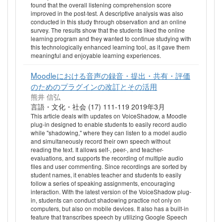
found that the overall listening comprehension score
improved in the post-test. A descriptive analysis was also
conducted in this study through observation and an online
survey. The results show that the students liked the online
learning program and they wanted to continue studying with
this technologically enhanced learning tool, as it gave them
meaningful and enjoyable learning experiences.
Moodleにおける音声の録音・提出・共有・評価
のためのプラグインの改訂とその活用
熊井 信弘
言語・文化・社会 (17) 111-119 2019年3月
This article deals with updates on VoiceShadow, a Moodle
plug-in designed to enable students to easily record audio
while "shadowing," where they can listen to a model audio
and simultaneously record their own speech without
reading the text. It allows self-, peer-, and teacher-
evaluations, and supports the recording of multiple audio
files and user commenting. Since recordings are sorted by
student names, it enables teacher and students to easily
follow a series of speaking assignments, encouraging
interaction. With the latest version of the VoiceShadow plug-
in, students can conduct shadowing practice not only on
computers, but also on mobile devices. It also has a built-in
feature that transcribes speech by utilizing Google Speech