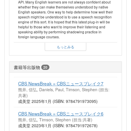
API. Many English learners are not always confident about
whether they can make themselves understood by native
English speakers. One way to help determine how well their
speech might be understood is to use a speech recognition
engine of this sort. It is hoped that this latest plug-in will be
helpful to those who want to improve their listening and
speaking ability by performing shadowing practice in
foreign language courses.
もっとみる
書籍等出版物
20
CBS NewsBreak = CBSニュースブレイク7
熊井, 信弘, Daniels, Paul, Timson, Stephen (担当:
共著)
成美堂 2025年1月 (ISBN: 9784791973095)
CBS NewsBreak = CBSニュースブレイク6
熊井, 信弘, Timson, Stephen (担当:共著)
成美堂 2023年1月 (ISBN: 9784791972678)