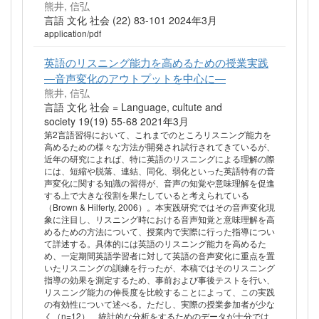
熊井, 信弘
言語 文化 社会 (22) 83-101 2024年3月
application/pdf
英語のリスニング能力を高めるための授業実践
―音声変化のアウトプットを中心に―
熊井, 信弘
言語 文化 社会 = Language, cultute and
society 19(19) 55-68 2021年3月
第2言語習得において、これまでのところリスニング能力を
高めるための様々な方法が開発され試行されてきているが、
近年の研究によれば、特に英語のリスニングによる理解の際
には、短縮や脱落、連結、同化、弱化といった英語特有の音
声変化に関する知識の習得が、音声の知覚や意味理解を促進
する上で大きな役割を果たしていると考えられている
（Brown & Hilferty, 2006）。本実践研究ではその音声変化現
象に注目し、リスニング時における音声知覚と意味理解を高
めるための方法について、授業内で実際に行った指導につい
て詳述する。具体的には英語のリスニング能力を高めるた
め、一定期間英語学習者に対して英語の音声変化に重点を置
いたリスニングの訓練を行ったが、本稿ではそのリスニング
指導の効果を測定するため、事前および事後テストを行い、
リスニング能力の伸長度を比較することによって、この実践
の有効性について述べる。ただし、実際の授業参加者が少な
く（n=12）、統計的な分析をするためのデータが十分では