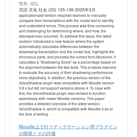
熊井, 信弘
言語 文化 社会 (23) 125-136 2025年3月
application/pdf version required learners to manually
compare their transcriptions with the model text to identify
and understand errors. This process was time-consuming
and challenging for determining where, and how, the
discrepancies occurred. To address this issue, the latest
revision introduced a new feature where the system
automatically calculates differences between the
shadowing transcription and the model text, highlights the
erroneous parts, and provides the correct form.Moreover, it
calculates a “Shadowing Score” as a percentage based on
the alignment between the two texts. This enables learners
to evaluate the accuracy of their shadowing performance
more objectively. In addition, the previous version of the
VoiceShadow plugin was compatible with Moodle version
3.9.x but did not support versions above 4. To cope with
this, the VoiceShadow plugin was revised to function
seamlessly with newer Moodle versions. This paper
provides a detailed overview of the latest version,
VoiceShadow 4, which is compatible with Moodle 4 as of
the time of writing.
Moodle上で行うディクテーション用プラグイン
の開発とその評価