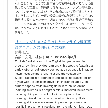
ないことから、ここでは音声変化の習得を促進するために授
業で行った実践と、簡易的に得られたリスニングの伸張度に
ついてのデータ、および、その分析について論ずることとす
る。それに加えて、一連の授業の最後に学習者に対してこの
指導法に関するアンケート調査を行い、当該の英語学習者の
リスニング能力にどのような変化が生じたかや、こうした学
習方法がどのように捉えられたかについてデータを収集し分
析を行った。
リスニング力向上を目指したオンライン動画英
語プログラムの利用とその効果
熊井 信弘
言語・文化・社会 (18) 71-82 2020年3月
English Central is an online English language learning
program, which provides learners with a website featuring a
variety of short authentic video footage designed to improve
listening, speaking, pronunciation, and vocabulary.
Students used this program in and out of the classroom for
a year with the aim of improving their listening ability. The
current paper aims to investigate how much the online
learning activities this program offers improved the learners'
listening ability and affected their perceptions about
listening. Five students participated in this study. Their
listening ability was measured in pre- and post-tests to
identify improvements resulting from the intervention. It was