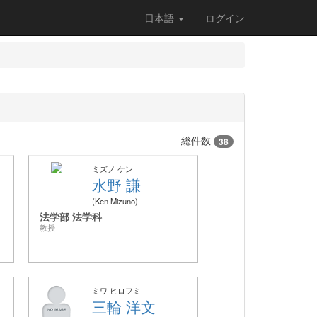
日本語
ログイン
総件数
38
ミズノ ケン
水野 謙
Ken Mizuno
法学部 法学科
教授
ミワ ヒロフミ
三輪 洋文