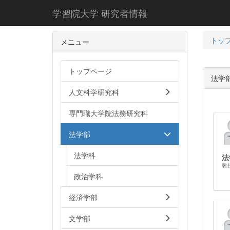
学習院大学 研究者情報
トッ
メニュー
トップページ
法学
人文科学研究科
専門職大学院法務研究科
法学部
法学科
法
教
政治学科
経済学部
文学部