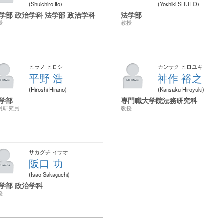
Shuichiro Ito
Yoshiki SHUTO
学部 政治学科 法学部 政治学科
法学部
授
教授
ヒラノ ヒロシ
カンサク ヒロユキ
平野 浩
神作 裕之
Hiroshi Hirano
Kansaku Hiroyuki
学部
専門職大学院法務研究科
員研究員
教授
サカグチ イサオ
阪口 功
Isao Sakaguchi
学部 政治学科
授