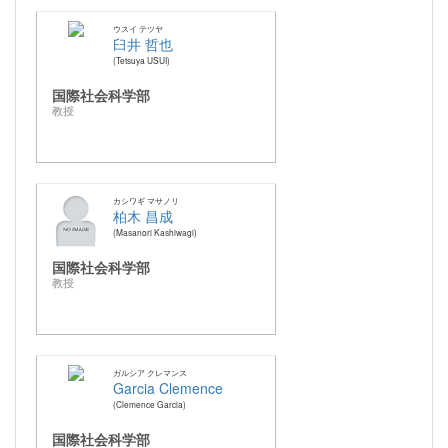
ウスイ テツヤ
臼井 哲也
Tetsuya USUI
国際社会科学部
教授
カシワギ マサノリ
柏木 昌成
Masanori Kashiwagi
国際社会科学部
教授
ガルシア クレマンス
Garcia Clemence
Clemence Garcia
国際社会科学部