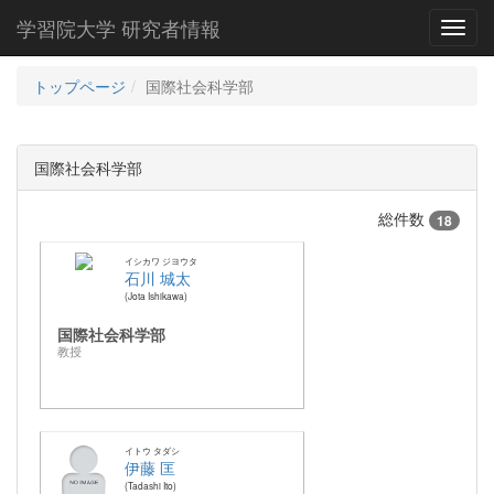
学習院大学 研究者情報
Toggl
トップページ
国際社会科学部
国際社会科学部
総件数
18
イシカワ ジヨウタ
石川 城太
Jota Ishikawa
国際社会科学部
教授
イトウ タダシ
伊藤 匡
Tadashi Ito