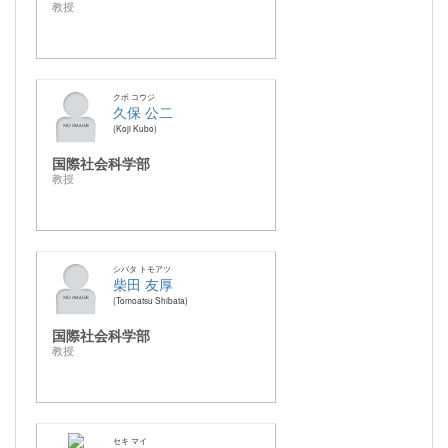
教授
クボ コウジ
久保 公二
Koji Kubo
国際社会科学部
教授
シバタ トモアツ
柴田 友厚
Tomoatsu Shibata
国際社会科学部
教授
セキ マイ