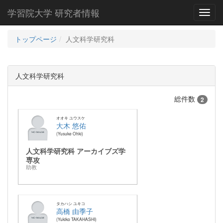
学習院大学 研究者情報
Toggl
トップページ
人文科学研究科
人文科学研究科
総件数
2
オオキ ユウスケ
大木 悠佑
Yusuke Ohki
人文科学研究科 アーカイブズ学
専攻
助教
タカハシ ユキコ
高橋 由季子
Yukiko TAKAHASHI