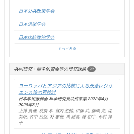
日本公共政策学会
日本選挙学会
日本比較政治学会
もっとみる
共同研究・競争的資金等の研究課題
20
ヨーロッパとアジアの比較による政党レジリ
エンス論の再検討
日本学術振興会 科学研究費助成事業 2022年4月 -
2026年3月
上神 貴佳, 成廣 孝, 宮内 悠輔, 伊藤 武, 藤嶋 亮, 堤
英敬, 竹中 治堅, 朴 志善, 禹 隠喜, 陳 柏宇, 今村 祥
子