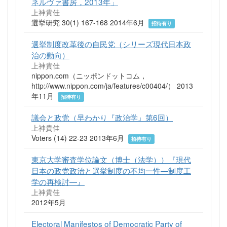
ネルヴァ書房，2013年」
上神貴佳
選挙研究 30(1) 167-168 2014年6月
招待有り
選挙制度改革後の自民党（シリーズ現代日本政
治の動向）
上神貴佳
nippon.com（ニッポンドットコム，
http://www.nippon.com/ja/features/c00404/） 2013
年11月
招待有り
議会と政党（早わかり『政治学』第6回）
上神貴佳
Voters (14) 22-23 2013年6月
招待有り
東京大学審査学位論文（博士（法学））『現代
日本の政党政治と選挙制度の不均一性―制度工
学の再検討―』
上神貴佳
2012年5月
Electoral Manifestos of Democratic Party of