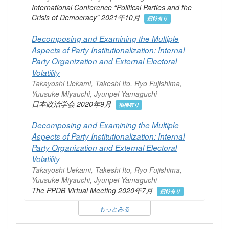
International Conference “Political Parties and the
Crisis of Democracy" 2021年10月
招待有り
Decomposing and Examining the Multiple
Aspects of Party Institutionalization: Internal
Party Organization and External Electoral
Volatility
Takayoshi Uekami, Takeshi Ito, Ryo Fujishima,
Yuusuke Miyauchi, Jyunpei Yamaguchi
日本政治学会 2020年9月
招待有り
Decomposing and Examining the Multiple
Aspects of Party Institutionalization: Internal
Party Organization and External Electoral
Volatility
Takayoshi Uekami, Takeshi Ito, Ryo Fujishima,
Yuusuke Miyauchi, Jyunpei Yamaguchi
The PPDB Virtual Meeting 2020年7月
招待有り
もっとみる