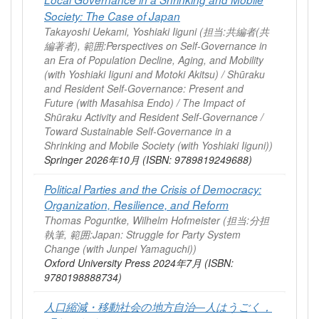
Society: The Case of Japan
Takayoshi Uekami, Yoshiaki Iiguni (担当:共編者(共
編著者), 範囲:Perspectives on Self-Governance in
an Era of Population Decline, Aging, and Mobility
(with Yoshiaki Iiguni and Motoki Akitsu) / Shūraku
and Resident Self-Governance: Present and
Future (with Masahisa Endo) / The Impact of
Shūraku Activity and Resident Self-Governance /
Toward Sustainable Self-Governance in a
Shrinking and Mobile Society (with Yoshiaki Iiguni))
Springer 2026年10月 (ISBN: 9789819249688)
Political Parties and the Crisis of Democracy:
Organization, Resilience, and Reform
Thomas Poguntke, Wilhelm Hofmeister (担当:分担
執筆, 範囲:Japan: Struggle for Party System
Change (with Junpei Yamaguchi))
Oxford University Press 2024年7月 (ISBN:
9780198888734)
人口縮減・移動社会の地方自治―人はうごく，