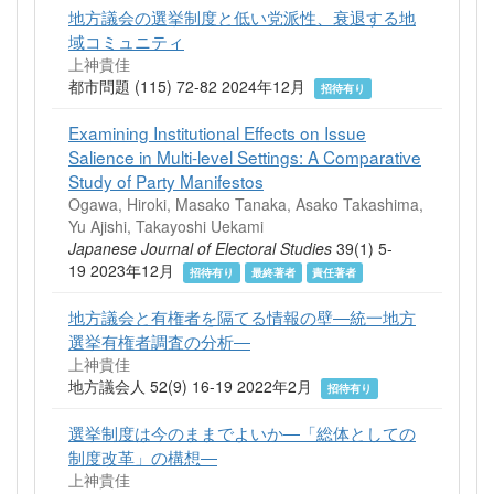
地方議会の選挙制度と低い党派性、衰退する地
域コミュニティ
上神貴佳
都市問題 (115) 72-82 2024年12月
招待有り
Examining Institutional Effects on Issue
Salience in Multi-level Settings: A Comparative
Study of Party Manifestos
Ogawa, Hiroki, Masako Tanaka, Asako Takashima,
Yu Ajishi, Takayoshi Uekami
Japanese Journal of Electoral Studies
39(1) 5-
19 2023年12月
招待有り
最終著者
責任著者
地方議会と有権者を隔てる情報の壁―統一地方
選挙有権者調査の分析―
上神貴佳
地方議会人 52(9) 16-19 2022年2月
招待有り
選挙制度は今のままでよいか―「総体としての
制度改革」の構想―
上神貴佳