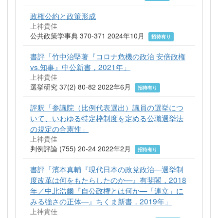
政権公約と政策形成
上神貴佳
公共政策学事典 370-371 2024年10月
招待有り
書評「竹中治堅著『コロナ危機の政治 安倍政権
vs.知事』中公新書，2021年」
上神貴佳
選挙研究 37(2) 80-82 2022年6月
招待有り
評釈「参議院（比例代表選出）議員の選挙につ
いて、いわゆる特定枠制度を定める公職選挙法
の規定の合憲性」
上神貴佳
判例評論 (755) 20-24 2022年2月
招待有り
書評「濱本真輔『現代日本の政党政治—選挙制
度改革は何をもたらしたのか—』有斐閣，2018
年／中北浩爾『自公政権とは何か—「連立」に
みる強さの正体—』ちくま新書，2019年」
上神貴佳