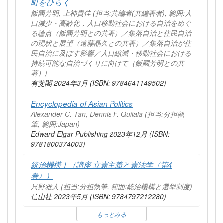
町をひらく―
飯國芳明, 上神貴佳 (担当:共編者(共編著者), 範囲:人
口減少・高齢化，人口移動社会における自治をめぐ
る論点（飯國芳明との共著）／集落自治と住民自治
の現状と展望（遠藤晶久との共著）／集落自治が住
民自治に及ぼす影響／人口縮減・移動社会における
持続可能な自治づくりに向けて（飯國芳明との共
著）)
有斐閣 2024年3月 (ISBN: 9784641149502)
Encyclopedia of Asian Politics
Alexander C. Tan, Dennis F. Quilala (担当:分担執
筆, 範囲:Japan)
Edward Elgar Publishing 2023年12月 (ISBN:
9781800374003)
統治機構Ⅰ（講座 立憲主義と憲法学〈第4
巻〉）
只野雅人 (担当:分担執筆, 範囲:統治機構と選挙制度)
信山社 2023年5月 (ISBN: 9784797212280)
もっとみる