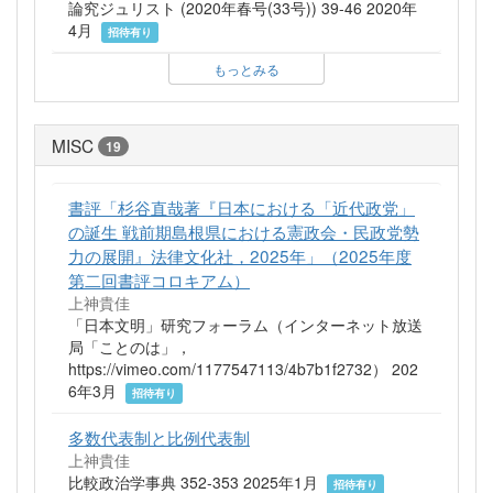
論究ジュリスト (2020年春号(33号)) 39-46 2020年
4月
招待有り
もっとみる
MISC
19
書評「杉谷直哉著『日本における「近代政党」
の誕生 戦前期島根県における憲政会・民政党勢
力の展開』法律文化社，2025年」（2025年度
第二回書評コロキアム）
上神貴佳
「日本文明」研究フォーラム（インターネット放送
局「ことのは」，
https://vimeo.com/1177547113/4b7b1f2732） 202
6年3月
招待有り
多数代表制と比例代表制
上神貴佳
比較政治学事典 352-353 2025年1月
招待有り