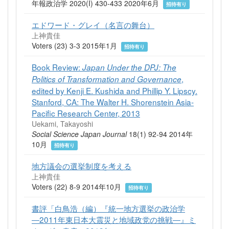
年報政治学 2020(I) 430-433 2020年6月
招待有り
エドワード・グレイ（名言の舞台）
上神貴佳
Voters (23) 3-3 2015年1月
招待有り
Book Review:
Japan Under the DPJ: The
,
Politics of Transformation and Governance
edited by Kenji E. Kushida and Phillip Y. Lipscy.
Stanford, CA: The Walter H. Shorenstein Asia-
Pacific Research Center, 2013
Uekami, Takayoshi
Social Science Japan Journal
18(1) 92-94 2014年
10月
招待有り
地方議会の選挙制度を考える
上神貴佳
Voters (22) 8-9 2014年10月
招待有り
書評「白鳥浩（編）『統一地方選挙の政治学
―2011年東日本大震災と地域政党の挑戦―』ミ