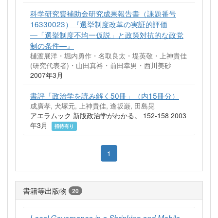
科学研究費補助金研究成果報告書（課題番号
16330023）『選挙制度改革の実証的評価
―「選挙制度不均一仮説」と政策対抗的な政党
制の条件―』
樋渡展洋・堀内勇作・名取良太・堤英敬・上神貴佳
(研究代表者)・山田真裕・前田幸男・西川美砂
2007年3月
書評「政治学を読み解く50冊」（内15冊分）
成廣孝, 犬塚元, 上神貴佳, 逢坂巌, 田島晃
アエラムック 新版政治学がわかる。 152-158 2003
年3月
招待有り
1
書籍等出版物
20
Local Governance in a Shrinking and Mobile