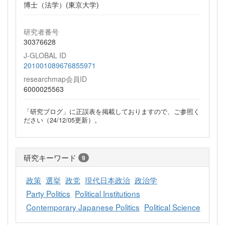
博士（法学）(東京大学)
研究者番号
30376628
J-GLOBAL ID
201001089676855971
researchmap会員ID
6000025563
「研究ブログ」に正誤表を掲載しておりますので、ご参照く
ださい（24/12/05更新）。
研究キーワード
9
政策
選挙
政党
現代日本政治
政治学
Party Politics
Political Institutions
Contemporary Japanese Politics
Political Science