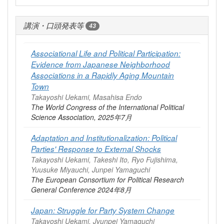
講演・口頭発表等
43
Associational Life and Political Participation:
Evidence from Japanese Neighborhood
Associations in a Rapidly Aging Mountain
Town
Takayoshi Uekami, Masahisa Endo
The World Congress of the International Political
Science Association, 2025年7月
Adaptation and Institutionalization: Political
Parties' Response to External Shocks
Takayoshi Uekami, Takeshi Ito, Ryo Fujishima,
Yuusuke Miyauchi, Junpei Yamaguchi
The European Consortium for Political Research
General Conference 2024年8月
Japan: Struggle for Party System Change
Takayoshi Uekami, Jyunpei Yamaguchi