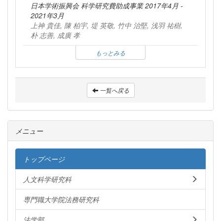
日本学術振興会 科学研究費助成事業 2017年4月 -
2021年3月
上神 貴佳, 陳 柏宇, 堤 英敬, 竹中 治堅, 浅羽 祐樹,
朴 志善, 成廣 孝
もっとみる
一覧へ戻る
メニュー
トップページ
人文科学研究科
専門職大学院法務研究科
法学部