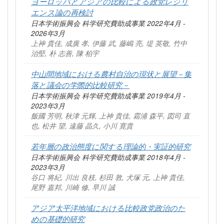
ヨーロッパとアジアの比較による政党レジリ
エンス論の再検討
日本学術振興会 科学研究費助成事業 2022年4月 -
2026年3月
上神 貴佳, 成廣 孝, 伊藤 武, 藤嶋 亮, 堤 英敬, 竹中
治堅, 朴 志善, 陳 柏宇
中山間地域における農村自治の現状と展望－集
落と議会の学際的比較研究－
日本学術振興会 科学研究費助成事業 2019年4月 -
2023年3月
飯國 芳明, 秋津 元輝, 上神 貴佳, 霜浦 森平, 図司 直
也, 松井 望, 遠藤 晶久, 小川 寛貴
若年層の政治態度に関する理論的・実証的研究
日本学術振興会 科学研究費助成事業 2018年4月 -
2023年3月
谷口 将紀, 川出 良枝, 杉田 敦, 犬塚 元, 上神 貴佳,
尾野 嘉邦, 川崎 修, 早川 誠
アジア太平洋地域における比較政党政治のた
めの基礎的研究