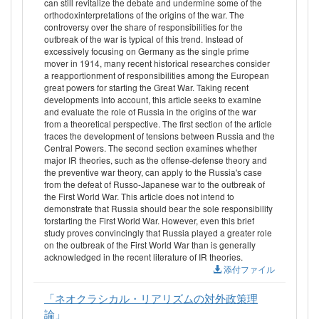
can still revitalize the debate and undermine some of the
orthodoxinterpretations of the origins of the war. The
controversy over the share of responsibilities for the
outbreak of the war is typical of this trend. Instead of
excessively focusing on Germany as the single prime
mover in 1914, many recent historical researches consider
a reapportionment of responsibilities among the European
great powers for starting the Great War. Taking recent
developments into account, this article seeks to examine
and evaluate the role of Russia in the origins of the war
from a theoretical perspective. The first section of the article
traces the development of tensions between Russia and the
Central Powers. The second section examines whether
major IR theories, such as the offense-defense theory and
the preventive war theory, can apply to the Russia's case
from the defeat of Russo-Japanese war to the outbreak of
the First World War. This article does not intend to
demonstrate that Russia should bear the sole responsibility
forstarting the First World War. However, even this brief
study proves convincingly that Russia played a greater role
on the outbreak of the First World War than is generally
acknowledged in the recent literature of IR theories.
添付ファイル
「ネオクラシカル・リアリズムの対外政策理
論」