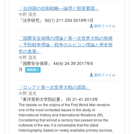
「台頭国の自制戦略―論理と阻害要因」
今野 茂充
『法学研究』 92(1) 211-234 2019年1月
添付ファイル
「国際安全保障の理論と第一次世界大戦の勃発
－予防戦争理論・戦争のルビコン理論と歴史研
究の進展」
今野 茂充
『国際安全保障』 44(4) 24-39 2017年6
月
招待有り
添付ファイル
「ロシアと第一次世界大戦の原因」
今野 茂充
『東洋英和大学院紀要』 (9) 21-41 2013年
The debate on the origins of the First World War remains
one of the most contested issues in the study of
International History and International Relations (IR).
Considering that almost a century has passed since the
outbreak of the war, it is remarkable that the latest
historiography, based on newly available primary sources,