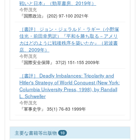
戦いと日本』（勁草書房、2019年）
今野茂充
『国際政治』 (202) 97-100 2021年
［書評］ ジョン・ジェラルド・ラギー（小野塚
佳光・前田幸男訳）『平和を勝ち取る－アメリ
カはどのように戦後秩序を築いたか』（岩波書
店、2009年）
今野茂充
『国際安全保障』 37(2) 151-155 2009年
［書評］ Deadly Imbalances: Tripolarity and
Hitler's Strategy of World Conquest (New York:
Columbia University Press, 1998), by Randall
L. Schweller
今野茂充
『軍事史学』 35(1) 76-83 1999年
主要な書籍等出版物
10