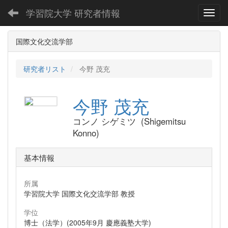
学習院大学 研究者情報
Toggl
国際文化交流学部
研究者リスト
今野 茂充
今野 茂充
コンノ シゲミツ (Shigemitsu
Konno)
基本情報
所属
学習院大学 国際文化交流学部 教授
学位
博士（法学）(2005年9月 慶應義塾大学)