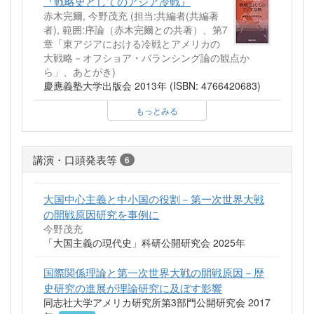
『戦略史としてのアジア冷戦』
赤木完爾, 今野茂充 (担当:共編者(共編著
者), 範囲:序論（赤木完爾との共著）、第7
章「東アジアにおける冷戦とアメリカの
大戦略－オフショア・バランシング論の観点か
ら」、あとがき)
慶應義塾大学出版会 2013年 (ISBN: 4766420683)
もっとみる
講演・口頭発表等
6
大国中心主義と中小国の役割－第一次世界大戦
の開戦原因研究を事例に
今野茂充
「大国主義の現代史」科研公開研究会 2025年
国際関係理論と第一次世界大戦の開戦原因－歴
史研究の進展が理論研究に及ぼす影響
同志社大学アメリカ研究所第3部門公開研究会 2017