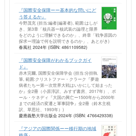
『国際安全保障ーー基本的な問いにど
う答えるか』
今野茂充 (担当:編者(編著者), 範囲:はしが
き、第3章「核兵器ー核武装の論理と限界
をどのように理解できるのか」、終章「戦争原因の
探求ー理論で何を説明できるのか」、あとがき)
春風社 2024年 (ISBN: 4861109582)
『国際安全保障がわかるブックガイ
ド』
赤木完爾, 国際安全保障学会 (担当:分担執
筆, 範囲:クリストファー・クラーク『夢遊
病者たちー第一次世界大戦はいかにして始まった
か』全2冊（小原淳訳、みすず書房、2017年）、ポ
ール・ケネディ『大国の興亡ー1500年から2000年
までの経済の変遷と軍事闘争』全2冊（鈴木主税
訳、草思社、1993年）)
慶應義塾大学出版会 2024年 (ISBN: 4766429338)
『アジアの国際関係ーー移行期の地域
秩序』