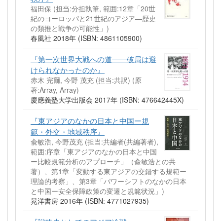
福田保 (担当:分担執筆, 範囲:12章「20世
紀のヨーロッパと21世紀のアジア―歴史
の類推と戦争の可能性」)
春風社 2018年 (ISBN: 4861105900)
『第一次世界大戦への道――破局は避
けられなかったのか』
赤木 完爾, 今野 茂充 (担当:共訳)
(原
著:Array, Array)
慶應義塾大学出版会 2017年 (ISBN: 476642445X)
『東アジアのなかの日本と中国ー規
範・外交・地域秩序』
兪敏浩, 今野茂充 (担当:共編者(共編著者),
範囲:序章「東アジアのなかの日本と中国
ー比較規範分析のアプローチ」（兪敏浩との共
著）、第1章「変動する東アジアの交錯する規範ー
理論的考察」、第3章「パワーシフトのなかの日本
と中国ー安全保障政策の変遷と規範状況」)
晃洋書房 2016年 (ISBN: 4771027935)