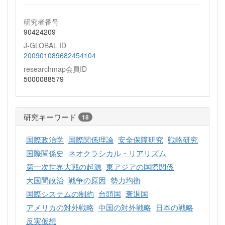
研究者番号
90424209
J-GLOBAL ID
200901089682454104
researchmap会員ID
5000088579
研究キーワード
18
国際政治学
国際関係理論
安全保障研究
戦略研究
国際関係史
ネオクラシカル・リアリズム
第一次世界大戦の起源
東アジアの国際関係
大国間政治
戦争の原因
勢力均衡
国際システムの制約
台頭国
衰退国
アメリカの対外戦略
中国の対外戦略
日本の戦略
反実仮想