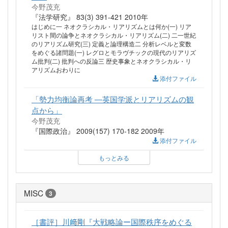
今野茂充
『法学研究』 83(3) 391-421 2010年
はじめに一 ネオクラシカル・リアリズムとは何か(一) リア
リスト間の論争とネオクラシカル・リアリズム(二) 二一世紀
のリアリズム研究(三) 定義と論理構造二 分析レベルと変数
をめぐる諸問題(一) レグロとモラヴチックの現代のリアリズ
ム批判(二) 批判への反論三 歴史事象とネオクラシカル・リ
アリズムおわりに
添付ファイル
「勢力均衡論再考 ―英国学派とリアリズムの観
点から」
今野茂充
『国際政治』 2009(157) 170-182 2009年
添付ファイル
もっとみる
MISC
3
［書評］川﨑剛『大戦略論ー国際秩序をめぐる