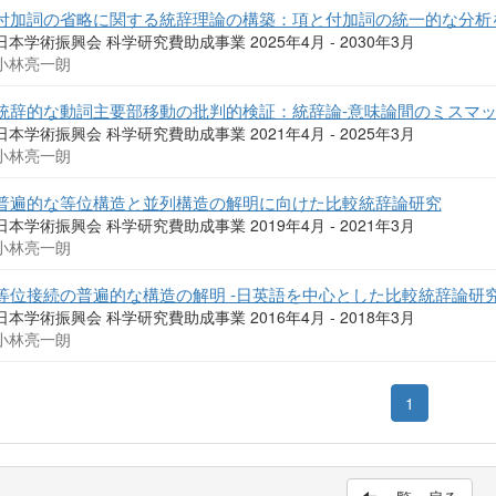
付加詞の省略に関する統辞理論の構築：項と付加詞の統一的な分析
日本学術振興会 科学研究費助成事業 2025年4月 - 2030年3月
小林亮一朗
統辞的な動詞主要部移動の批判的検証：統辞論-意味論間のミスマ
日本学術振興会 科学研究費助成事業 2021年4月 - 2025年3月
小林亮一朗
普遍的な等位構造と並列構造の解明に向けた比較統辞論研究
日本学術振興会 科学研究費助成事業 2019年4月 - 2021年3月
小林亮一朗
等位接続の普遍的な構造の解明 -日英語を中心とした比較統辞論研究
日本学術振興会 科学研究費助成事業 2016年4月 - 2018年3月
小林亮一朗
1