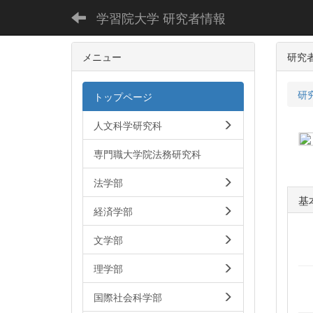
学習院大学 研究者情報
メニュー
研究
研
トップページ
人文科学研究科
専門職大学院法務研究科
法学部
基
経済学部
文学部
理学部
国際社会科学部