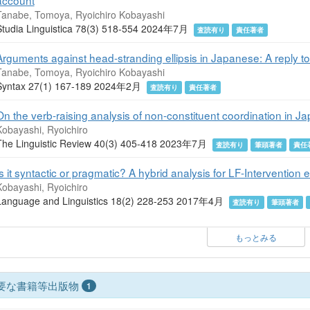
account
Tanabe, Tomoya, Ryoichiro Kobayashi
Studia Linguistica 78(3) 518-554 2024年7月
査読有り
責任著者
Arguments against head-stranding ellipsis in Japanese: A reply t
Tanabe, Tomoya, Ryoichiro Kobayashi
Syntax 27(1) 167-189 2024年2月
査読有り
責任著者
On the verb-raising analysis of non-constituent coordination in J
Kobayashi, Ryoichiro
The Linguistic Review 40(3) 405-418 2023年7月
査読有り
筆頭著者
責任
Is it syntactic or pragmatic? A hybrid analysis for LF-Intervention e
Kobayashi, Ryoichiro
Language and Linguistics 18(2) 228-253 2017年4月
査読有り
筆頭著者
もっとみる
要な書籍等出版物
1