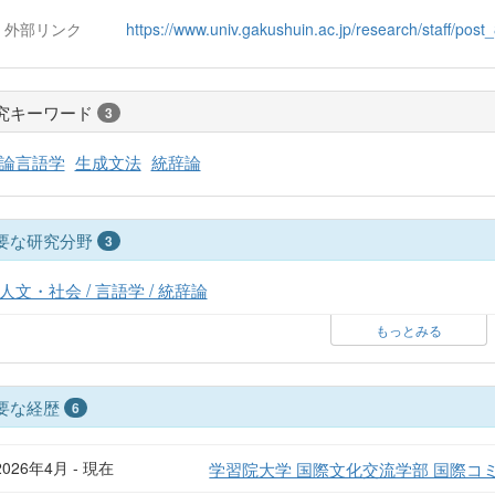
外部リンク
https://www.univ.gakushuin.ac.jp/research/staff/post
究キーワード
3
論言語学
生成文法
統辞論
要な研究分野
3
人文・社会 / 言語学 / 統辞論
もっとみる
要な経歴
6
2026年4月 - 現在
学習院大学 国際文化交流学部 国際コ