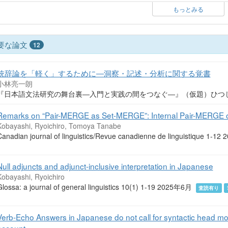
もっとみる
要な論文
12
統辞論を「軽く」するために―洞察・記述・分析に関する覚書
小林亮一朗
『日本語文法研究の舞台裏―入門と実践の間をつなぐ―』（仮題）ひつじ書
Remarks on “Pair-MERGE as Set-MERGE”: Internal Pair-MERGE o
Kobayashi, Ryoichiro, Tomoya Tanabe
Canadian journal of linguistics/Revue canadienne de linguistique 1-1
Null adjuncts and adjunct-inclusive interpretation in Japanese
Kobayashi, Ryoichiro
Glossa: a journal of general linguistics 10(1) 1-19 2025年6月
査読有り
Verb-Echo Answers in Japanese do not call for syntactic head m