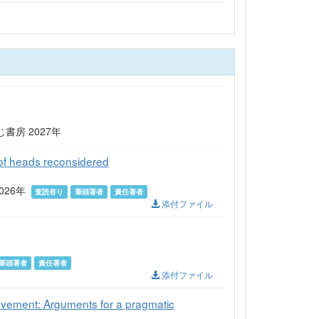
房 2027年
f heads reconsidered
2 2026年
査読有り
筆頭著者
責任著者
添付ファイル
筆頭著者
責任著者
添付ファイル
ovement: Arguments for a pragmatic