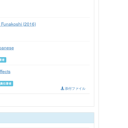
o Funakoshi (2016)
apanese
著者
ffects
責任著者
添付ファイル