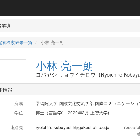
者業績
究者検索結果一覧
小林 亮一朗
小林 亮一朗
コバヤシ リョウイチロウ (Ryoichiro Kobayas
本情報
所属
学習院大学 国際文化交流学部 国際コミュニケーショ
学位
博士（言語学）(2022年3月 上智大学)
連絡先
ryoichiro.kobayashi
gakushuin.ac.jp
resear