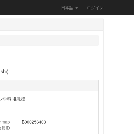
日本語
ログイン
hi)
ン学科 准教授
chmap
B000256403
会員ID