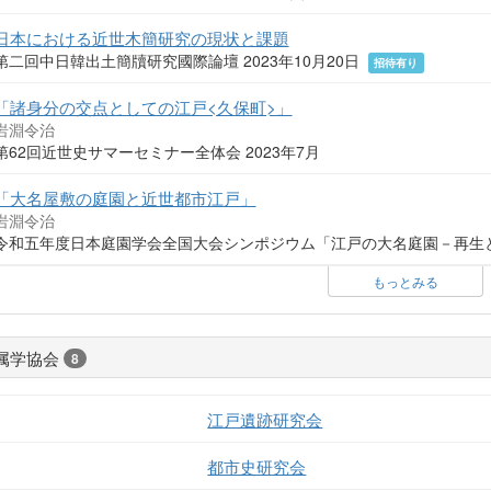
日本における近世木簡研究の現状と課題
第二回中日韓出土簡牘研究國際論壇 2023年10月20日
招待有り
「諸身分の交点としての江戸<久保町>」
岩淵令治
第62回近世史サマーセミナー全体会 2023年7月
「大名屋敷の庭園と近世都市江戸」
岩淵令治
令和五年度日本庭園学会全国大会シンポジウム「江戸の大名庭園－再生と未
もっとみる
属学協会
8
江戸遺跡研究会
都市史研究会