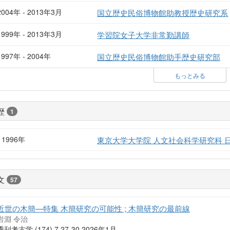
2004年 - 2013年3月
国立歴史民俗博物館助教授歴史研究系
1999年 - 2013年3月
学習院女子大学非常勤講師
1997年 - 2004年
国立歴史民俗博物館助手歴史研究部
もっとみる
歴
1
- 1996年
東京大学大学院 人文社会科学研究科 
文
57
近世の木簡—特集 木簡研究の可能性 ; 木簡研究の最前線
岩淵 令治
季刊考古学 (174) 7,27-30 2026年1月