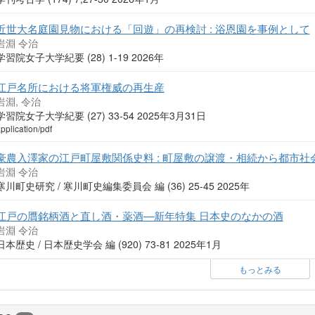
近世大名庭園見物における「回遊」の再検討 : 浴恩園を事例として
岩淵 令治
学習院女子大学紀要 (28) 1-19 2026年
江戸名所における将軍権威の再生産
岩淵, 令治
学習院女子大学紀要 (27) 33-54 2025年3月31日
pplication/pdf
豪農入澤家の江戸町屋敷関係史料 : 町屋敷の譲渡・相続から都市社
岩淵 令治
寒川町史研究 / 寒川町史編集委員会 編 (36) 25-45 2025年
江戸の贋銘柄酒と直し酒・薬酒—新年特集 日本史のなかの酒
岩淵 令治
日本歴史 / 日本歴史学会 編 (920) 73-81 2025年1月
もっとみる