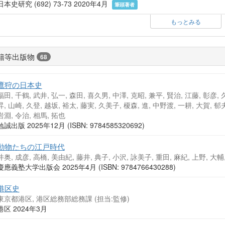
日本史研究 (692) 73-73 2020年4月
筆頭著者
もっとみる
籍等出版物
68
鷹狩の日本史
福田, 千鶴, 武井, 弘一, 森田, 喜久男, 中澤, 克昭, 兼平, 賢治, 江藤, 彰彦, 久
昇, 山崎, 久登, 越坂, 裕太, 藤実, 久美子, 榎森, 進, 中野渡, 一耕, 大賀, 郁夫
岩淵, 令治, 相馬, 拓也
勉誠出版 2025年12月 (ISBN: 9784585320692)
動物たちの江戸時代
井奥, 成彦, 高橋, 美由紀, 藤井, 典子, 小沢, 詠美子, 重田, 麻紀, 上野, 大輔,
慶應義塾大学出版会 2025年4月 (ISBN: 9784766430288)
港区史
東京都港区, 港区総務部総務課 (担当:監修)
港区 2024年3月