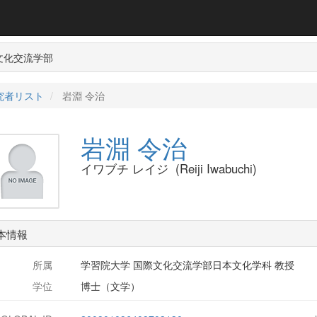
文化交流学部
究者リスト
岩淵 令治
岩淵 令治
イワブチ レイジ (Reiji Iwabuchi)
本情報
所属
学習院大学 国際文化交流学部日本文化学科 教授
学位
博士（文学）