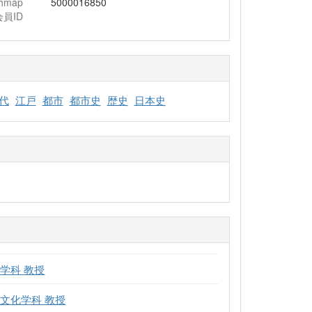
chmap
5000016850
会員ID
代
江戸
都市
都市史
歴史
日本史
学科 教授
文化学科 教授