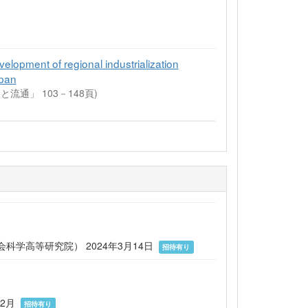
f regional industrialization
apan
と流通」 103－148頁)
科学高等研究院） 2024年3月14日
招待有り
12月
招待有り