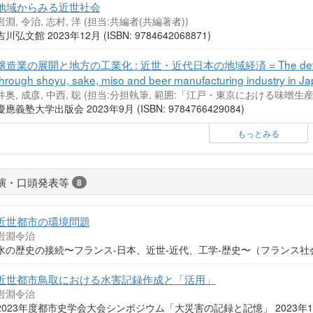
地域からみる近世社会
岩淵, 令治, 志村, 洋 (担当:共編者(共編著者))
吉川弘文館 2023年12月 (ISBN: 9784642068871)
醸造業の展開と地方の工業化 : 近世・近代日本の地域経済 = The development o
through shoyu, sake, miso and beer manufacturing industry in J
井奥, 成彦, 中西, 聡 (担当:分担執筆, 範囲:「江戸・東京における味噌生産
慶應義塾大学出版会 2023年9月 (ISBN: 9784766429084)
もっとみる
演・口頭発表等
8
近世都市の環境問題
岩淵令治
水の歴史の接続〜フランス-日本、近世-近代、工学-歴史〜（フランス社会
近世都市鳥取における水害記録作成と「活用」
岩淵令治
2023年度都市史学会大会シンポジウム「大災害の記録と記憶」 2023年