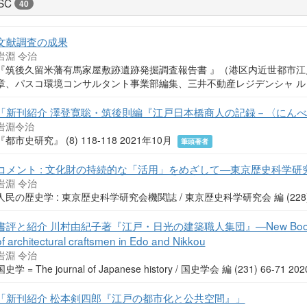
SC
40
文献調査の成果
岩淵 令治
『筑後久留米藩有馬家屋敷跡遺跡発掘調査報告書 』（港区内近世都市江戸関連遺
章、パスコ環境コンサルタント事業部編集、三井不動産レジデンシャ ル 1 29
「新刊紹介 澤登寛聡・筑後則編『江戸日本橋商人の記録－〈にんべ
岩淵令治
『都市史研究』 (8) 118-118 2021年10月
筆頭著者
コメント : 文化財の持続的な「活用」をめざして—東京歴史科学研
岩淵 令治
人民の歴史学 : 東京歴史科学研究会機関誌 / 東京歴史科学研究会 編 (228) 1
書評と紹介 川村由紀子著『江戸・日光の建築職人集団』—New Book Review
of architectural craftsmen in Edo and Nikkou
岩淵 令治
国史学 = The journal of Japanese history / 国史学会 編 (231) 66-71 
「新刊紹介 松本剣四郎『江戸の都市化と公共空間』」