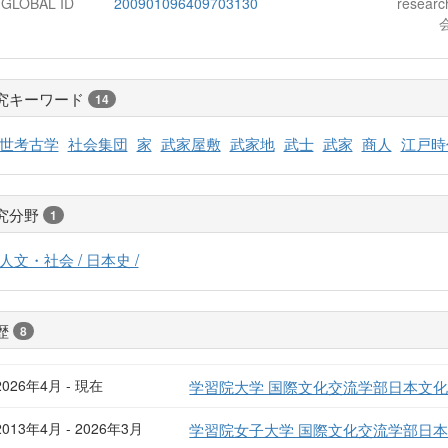
-GLOBAL ID
200901096409703130
resear
究キーワード
14
世考古学
社会集団
家
武家屋敷
武家地
武士
武家
商人
江戸時
究分野
1
人文・社会 / 日本史 /
歴
8
2026年4月 - 現在
学習院大学 国際文化交流学部日本文化
2013年4月 - 2026年3月
学習院女子大学 国際文化交流学部日本