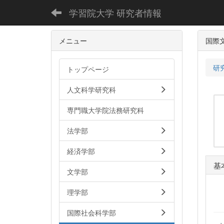
学習院大学 研究者情報
メニュー
国際
研
トップページ
人文科学研究科
専門職大学院法務研究科
法学部
経済学部
基
文学部
理学部
国際社会科学部