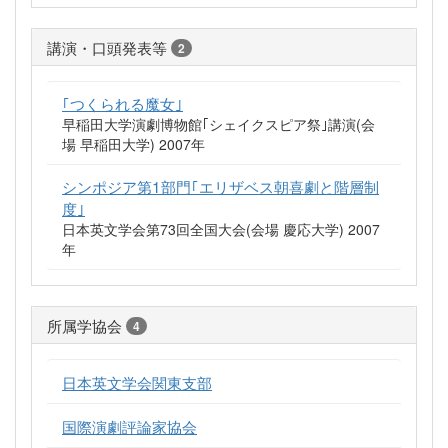
講演・口頭発表等
2
｢つくられる魔女｣
早稲田大学演劇博物館｢シェイクスピア祭｣講演(会
場 早稲田大学) 2007年
シンポジア第1部門｢エリザベス朝喜劇と階層制
度｣
日本英文学会第73回全国大会(会場 慶応大学) 2007
年
所属学協会
4
日本英文学会関東支部
国際演劇評論家協会