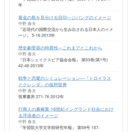
年
黄金の島を見分ける目印―ジパングのイメージ
中野 春夫
『近現代の国際交流から生み出される日本人のイメ
ージ』 5-16 2013年
歴史劇受容の特異性―これまでとこれから
中野 春夫
『日本シェイクスピア協会会報』 第53巻(第1号)
42-49 2013年
戦争と恋愛のシミュレーション―『トロイラス
とクレシダ』の仮想世界
中野 春夫
筑摩書房 271-76 2012年
行商人の裏稼業-16世紀イングランド社会におけ
る浮浪者のイメージ
中野 春夫
『学習院大学文学部研究年報』 第59号 157-