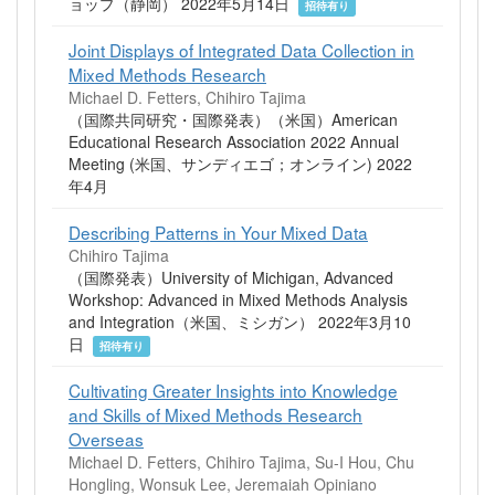
ョップ（静岡） 2022年5月14日
招待有り
Joint Displays of Integrated Data Collection in
Mixed Methods Research
Michael D. Fetters, Chihiro Tajima
（国際共同研究・国際発表）（米国）American
Educational Research Association 2022 Annual
Meeting (米国、サンディエゴ；オンライン) 2022
年4月
Describing Patterns in Your Mixed Data
Chihiro Tajima
（国際発表）University of Michigan, Advanced
Workshop: Advanced in Mixed Methods Analysis
and Integration（米国、ミシガン） 2022年3月10
日
招待有り
Cultivating Greater Insights into Knowledge
and Skills of Mixed Methods Research
Overseas
Michael D. Fetters, Chihiro Tajima, Su-I Hou, Chu
Hongling, Wonsuk Lee, Jeremaiah Opiniano