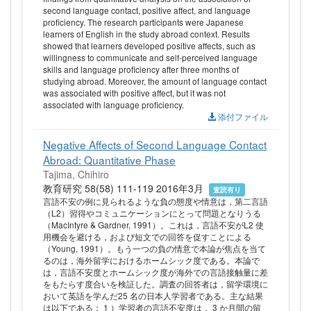
second language contact, positive affect, and language
proficiency. The research participants were Japanese
learners of English in the study abroad context. Results
showed that learners developed positive affects, such as
willingness to communicate and self-perceived language
skills and language proficiency after three months of
studying abroad. Moreover, the amount of language contact
was associated with positive affect, but it was not
associated with language proficiency.
添付ファイル
Negative Affects of Second Language Contact
Abroad: Quantitative Phase
Tajima, Chihiro
教育研究 58(58) 111-119 2016年3月
査読有り
言語不安の例に見られるような負の態度や情意は，第二言語
（L2）習得やコミュニケーションにとって問題となりうる
（MacIntyre & Gardner, 1991）。これは，言語不安がL2 使
用機会を避ける，および短文での回答を促すことによる
（Young, 1991）。もう一つの負の情意で本論が焦点を当て
るのは，海外留学におけるホームシック度である。本論で
は，言語不安度とホームシック度が海外での言語接触量に差
をもたらす度合いを検証した。調査の回答者は，留学環境に
おいて英語を学んだ25 名の日本人学習者である。主な結果
は以下である： 1 ）学習者の言語不安度は， 3 か月間の留