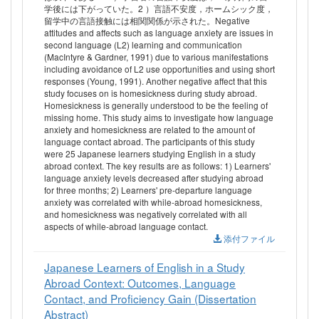
学後には下がっていた。2 ）言語不安度，ホームシック度，
留学中の言語接触には相関関係が示された。Negative
attitudes and affects such as language anxiety are issues in
second language (L2) learning and communication
(MacIntyre & Gardner, 1991) due to various manifestations
including avoidance of L2 use opportunities and using short
responses (Young, 1991). Another negative affect that this
study focuses on is homesickness during study abroad.
Homesickness is generally understood to be the feeling of
missing home. This study aims to investigate how language
anxiety and homesickness are related to the amount of
language contact abroad. The participants of this study
were 25 Japanese learners studying English in a study
abroad context. The key results are as follows: 1) Learners'
language anxiety levels decreased after studying abroad
for three months; 2) Learners' pre-departure language
anxiety was correlated with while-abroad homesickness,
and homesickness was negatively correlated with all
aspects of while-abroad language contact.
添付ファイル
Japanese Learners of English in a Study
Abroad Context: Outcomes, Language
Contact, and Proficiency Gain (Dissertation
Abstract)