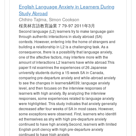
English Language Anxiety in Learners During
Study Abroad
Chihiro Tajima, Simon Cookson
桜美林言語教育論業 7 79-97 2011年3月
Second language (L2) learners try to make language gain
through authentic interactions in study abroad (SA)
contexts. However, entering into the home of strangers and
building a relationship in L2 is a challenging task. As a
consequence, there is a possibility that language anxiety,
one of the affective factors, may interfere more with the
amount of interactions L2 learners have while abroad.This
paper fi rst examines the experiences of 26 Japanese
university students during a 15-week SA in Canada,
comparing pre-departure anxiety and while-abroad anxiety
to see the changes in learners&#039; language anxiety
level, and then focuses on the interview responses of
learners with high anxiety. By analyzing the interview
responses, some experiences related to language anxiety
were highlighted. This study indicates that anxiety generally
decreased after four weeks of SA in most cases. However,
some exceptions were observed. First, learners who identifi
ed themselves as shy with high pre-departure anxiety
continued to have hgh anxiety.Second, learners with limited
English profi ciency with high pre-departure anxiety
continued to have high anxiety.