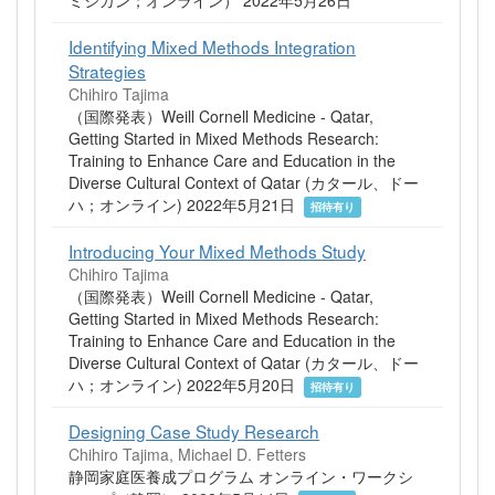
ミシガン；オンライン） 2022年5月26日
Identifying Mixed Methods Integration
Strategies
Chihiro Tajima
（国際発表）Weill Cornell Medicine - Qatar,
Getting Started in Mixed Methods Research:
Training to Enhance Care and Education in the
Diverse Cultural Context of Qatar (カタール、ドー
ハ；オンライン) 2022年5月21日
招待有り
Introducing Your Mixed Methods Study
Chihiro Tajima
（国際発表）Weill Cornell Medicine - Qatar,
Getting Started in Mixed Methods Research:
Training to Enhance Care and Education in the
Diverse Cultural Context of Qatar (カタール、ドー
ハ；オンライン) 2022年5月20日
招待有り
Designing Case Study Research
Chihiro Tajima, Michael D. Fetters
静岡家庭医養成プログラム オンライン・ワークシ