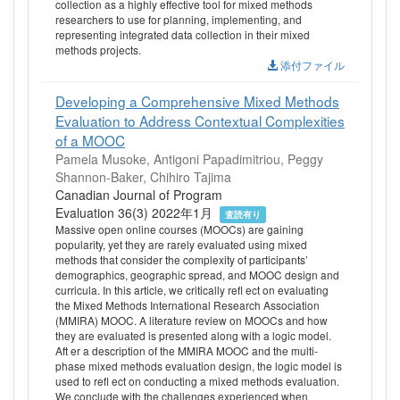
collection as a highly effective tool for mixed methods
researchers to use for planning, implementing, and
representing integrated data collection in their mixed
methods projects.
添付ファイル
Developing a Comprehensive Mixed Methods
Evaluation to Address Contextual Complexities
of a MOOC
Pamela Musoke, Antigoni Papadimitriou, Peggy
Shannon-Baker, Chihiro Tajima
Canadian Journal of Program
Evaluation 36(3) 2022年1月
査読有り
Massive open online courses (MOOCs) are gaining
popularity, yet they are rarely evaluated using mixed
methods that consider the complexity of participants’
demographics, geographic spread, and MOOC design and
curricula. In this article, we critically refl ect on evaluating
the Mixed Methods International Research Association
(MMIRA) MOOC. A literature review on MOOCs and how
they are evaluated is presented along with a logic model.
Aft er a description of the MMIRA MOOC and the multi-
phase mixed methods evaluation design, the logic model is
used to refl ect on conducting a mixed methods evaluation.
We conclude with the challenges experienced when