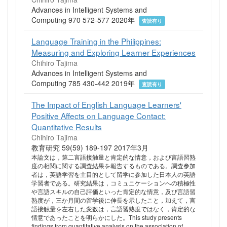
Advances in Intelligent Systems and
Computing 970 572-577 2020年
査読有り
Language Training in the Philippines:
Measuring and Exploring Learner Experiences
Chihiro Tajima
Advances in Intelligent Systems and
Computing 785 430-442 2019年
査読有り
The Impact of English Language Learners'
Positive Affects on Language Contact:
Quantitative Results
Chihiro Tajima
教育研究 59(59) 189-197 2017年3月
本論文は，第二言語接触量と肯定的な情意，および言語習熟
度の相関に関する調査結果を報告するものである。調査参加
者は，英語学習を主目的として留学に参加した日本人の英語
学習者である。研究結果は，コミュニケーションへの積極性
や言語スキルの自己評価といった肯定的な情意，及び言語習
熟度が，三か月間の留学後に伸長を示したこと，加えて，言
語接触量を左右した変数は，言語習熟度ではなく，肯定的な
情意であったことを明らかにした。This study presents
findings from quantitative analysis on the association of