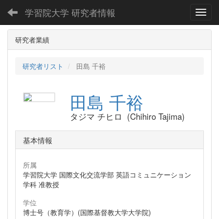
学習院大学 研究者情報
Toggl
研究者業績
研究者リスト
田島 千裕
田島 千裕
タジマ チヒロ (Chihiro Tajima)
基本情報
所属
学習院大学 国際文化交流学部 英語コミュニケーション
学科 准教授
学位
博士号（教育学）(国際基督教大学大学院)