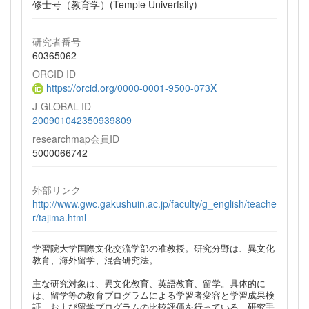
修士号（教育学）(Temple Univerfsity)
研究者番号
60365062
ORCID ID
https://orcid.org/0000-0001-9500-073X
J-GLOBAL ID
200901042350939809
researchmap会員ID
5000066742
外部リンク
http://www.gwc.gakushuin.ac.jp/faculty/g_english/teache
r/tajima.html
学習院大学国際文化交流学部の准教授。研究分野は、異文化
教育、海外留学、混合研究法。
主な研究対象は、異文化教育、英語教育、留学。具体的に
は、留学等の教育プログラムによる学習者変容と学習成果検
証、および留学プログラムの比較評価を行っている。研究手