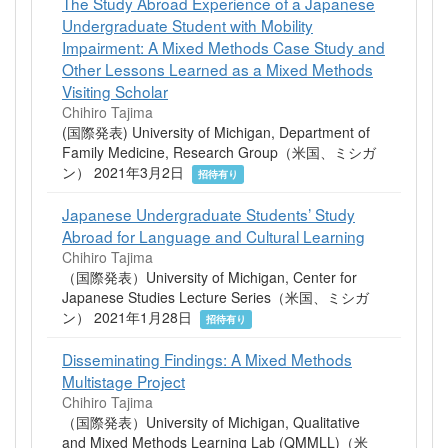
The Study Abroad Experience of a Japanese
Undergraduate Student with Mobility
Impairment: A Mixed Methods Case Study and
Other Lessons Learned as a Mixed Methods
Visiting Scholar
Chihiro Tajima
(国際発表) University of Michigan, Department of
Family Medicine, Research Group（米国、ミシガ
ン） 2021年3月2日
招待有り
Japanese Undergraduate Students’ Study
Abroad for Language and Cultural Learning
Chihiro Tajima
（国際発表）University of Michigan, Center for
Japanese Studies Lecture Series（米国、ミシガ
ン） 2021年1月28日
招待有り
Disseminating Findings: A Mixed Methods
Multistage Project
Chihiro Tajima
（国際発表）University of Michigan, Qualitative
and Mixed Methods Learning Lab (QMMLL)（米