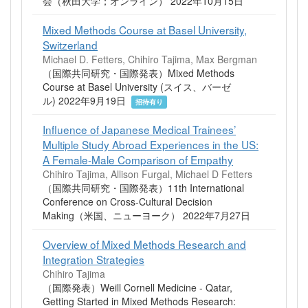
会（秋田大学；オンライン） 2022年10月15日
Mixed Methods Course at Basel University,
Switzerland
Michael D. Fetters, Chihiro Tajima, Max Bergman
（国際共同研究・国際発表）Mixed Methods
Course at Basel University (スイス、バーゼ
ル) 2022年9月19日
招待有り
Influence of Japanese Medical Trainees’
Multiple Study Abroad Experiences in the US:
A Female-Male Comparison of Empathy
Chihiro Tajima, Allison Furgal, Michael D Fetters
（国際共同研究・国際発表）11th International
Conference on Cross-Cultural Decision
Making（米国、ニューヨーク） 2022年7月27日
Overview of Mixed Methods Research and
Integration Strategies
Chihiro Tajima
（国際発表）Weill Cornell Medicine - Qatar,
Getting Started in Mixed Methods Research: