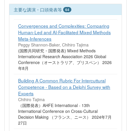
主要な講演・口頭発表等
64
Convergences and Complexities: Comparing
Human-Led and AI-Facilitated Mixed Methods
Meta-Inferences
Peggy Shannon-Baker, Chihiro Tajima
(国際共同研究・国際発表) Mixed Methods
International Research Association 2026 Global
Conference（オーストラリア、ブリスベン） 2026
年8月
Building A Common Rubric For Intercuttural
Competence - Based on a Delphi Survey with
Experts
Chihiro Tajima
（国際発表）AHFE International - 13th
International Conference on Cross-Cultural
Decision Making （フランス、ニース） 2024年7月
27日