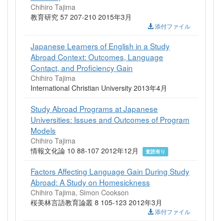
Chihiro Tajima
教育研究 57 207-210 2015年3月
添付ファイル
Japanese Learners of English in a Study
Abroad Context: Outcomes, Language
Contact, and Proficiency Gain
Chihiro Tajima
International Christian University 2013年4月
Study Abroad Programs at Japanese
Universities: Issues and Outcomes of Program
Models
Chihiro Tajima
情報文化論 10 88-107 2012年12月
査読有り
Factors Affecting Language Gain During Study
Abroad: A Study on Homesickness
Chihiro Tajima, Simon Cookson
桜美林言語教育論叢 8 105-123 2012年3月
添付ファイル