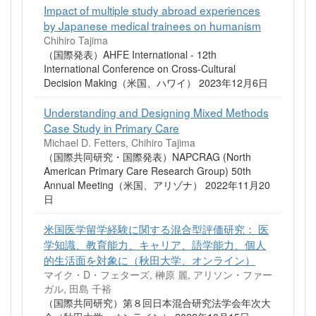
Impact of multiple study abroad experiences
by Japanese medical trainees on humanism
Chihiro Tajima
（国際発表）AHFE International - 12th
International Conference on Cross-Cultural
Decision Making（米国、ハワイ） 2023年12月6日
Understanding and Designing Mixed Methods
Case Study in Primary Care
Michael D. Fetters, Chihiro Tajima
（国際共同研究・国際発表）NAPCRAG (North
American Primary Care Research Group) 50th
Annual Meeting（米国、アリゾナ） 2022年11月20
日
米国医学留学経験に関する混合型評価研究： 医
学知識、教育能力、キャリア、語学能力、個人
的生活面を対象に（秋田大学、オンライン）
マイク・D・フェターズ, 榊原 麗, アリソン・ファー
ガル, 田島 千裕
（国際共同研究）第８回日本混合研究法学会年次大