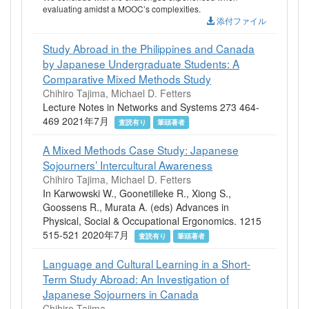
evaluating amidst a MOOC’s complexities.
添付ファイル
Study Abroad in the Philippines and Canada
by Japanese Undergraduate Students: A
Comparative Mixed Methods Study
Chihiro Tajima, Michael D. Fetters
Lecture Notes in Networks and Systems 273 464-
469 2021年7月
査読有り
筆頭著者
A Mixed Methods Case Study: Japanese
Sojourners’ Intercultural Awareness
Chihiro Tajima, Michael D. Fetters
In Karwowski W., Goonetilleke R., Xiong S.,
Goossens R., Murata A. (eds) Advances in
Physical, Social & Occupational Ergonomics. 1215
515-521 2020年7月
査読有り
筆頭著者
Language and Cultural Learning in a Short-
Term Study Abroad: An Investigation of
Japanese Sojourners in Canada
Chihiro Tajima