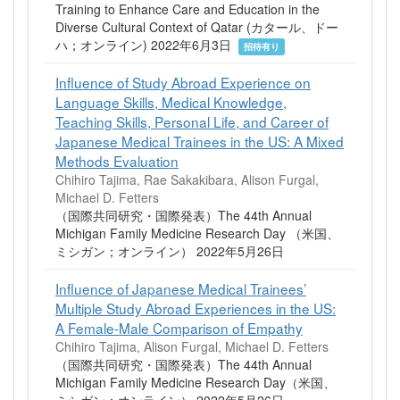
Training to Enhance Care and Education in the
Diverse Cultural Context of Qatar (カタール、ドー
ハ；オンライン) 2022年6月3日
招待有り
Influence of Study Abroad Experience on
Language Skills, Medical Knowledge,
Teaching Skills, Personal Life, and Career of
Japanese Medical Trainees in the US: A Mixed
Methods Evaluation
Chihiro Tajima, Rae Sakakibara, Alison Furgal,
Michael D. Fetters
（国際共同研究・国際発表）The 44th Annual
Michigan Family Medicine Research Day （米国、
ミシガン；オンライン） 2022年5月26日
Influence of Japanese Medical Trainees’
Multiple Study Abroad Experiences in the US:
A Female-Male Comparison of Empathy
Chihiro Tajima, Alison Furgal, Michael D. Fetters
（国際共同研究・国際発表）The 44th Annual
Michigan Family Medicine Research Day（米国、