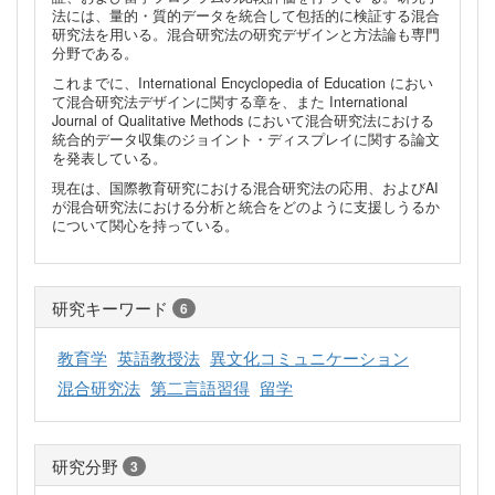
法には、量的・質的データを統合して包括的に検証する混合
研究法を用いる。混合研究法の研究デザインと方法論も専門
分野である。
これまでに、International Encyclopedia of Education におい
て混合研究法デザインに関する章を、また International
Journal of Qualitative Methods において混合研究法における
統合的データ収集のジョイント・ディスプレイに関する論文
を発表している。
現在は、国際教育研究における混合研究法の応用、およびAI
が混合研究法における分析と統合をどのように支援しうるか
について関心を持っている。
研究キーワード
6
教育学
英語教授法
異文化コミュニケーション
混合研究法
第二言語習得
留学
研究分野
3