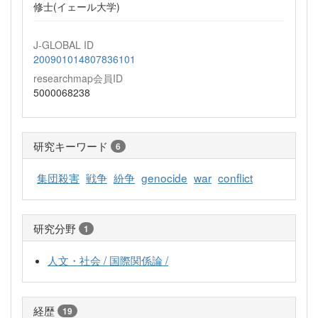
修士(イェール大学)
J-GLOBAL ID
200901014807836101
researchmap会員ID
5000068238
研究キーワード
6
集団殺害
戦争
紛争
genocide
war
conflict
研究分野
1
人文・社会 / 国際関係論 /
経歴
19