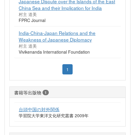
Japanese Dispute over the Islands of the East
China Sea and their Implication for India
村主 道美
FPRC Journal
India-China-Japan Relations and the
Weakness of Japanese Diplomacy
村主 道美
Vivikenanda International Foundation
1
書籍等出版物
1
台頭中国の対外関係
学習院大学東洋文化研究叢書 2009年