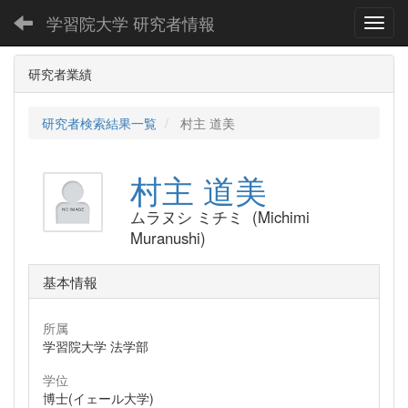
学習院大学 研究者情報
Toggl
研究者業績
研究者検索結果一覧
村主 道美
村主 道美
ムラヌシ ミチミ (Michimi
Muranushi)
基本情報
所属
学習院大学 法学部
学位
博士(イェール大学)