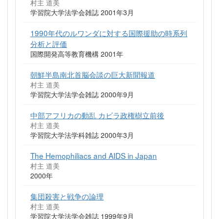
村主 道美
学習院大学法学会雑誌 2001年3月
1990年代のルワンダに対する国際援助の時系列
分析と評価
国際開発高等教育機構 2001年
朝鮮半島南北首脳会談の巨大新聞報道
村主 道美
学習院大学法学会雑誌 2000年9月
中部アフリカの動乱 カビラ政権樹立前後
村主 道美
学習院大学法学科雑誌 2000年3月
The Hemophiliacs and AIDS in Japan
村主 道美
2000年
集団殺害と戦争の論理
村主 道美
学習院大学法学会雑誌 1999年9月