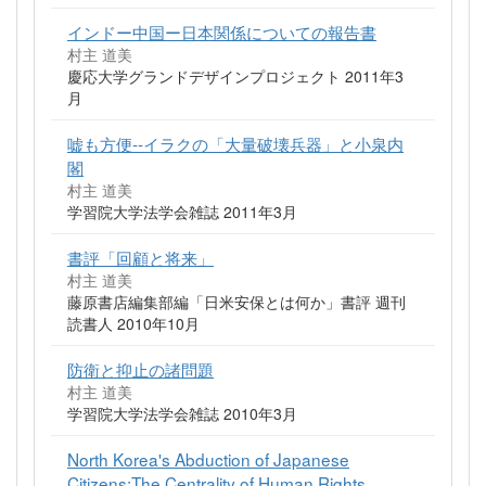
インドー中国ー日本関係についての報告書
村主 道美
慶応大学グランドデザインプロジェクト 2011年3
月
嘘も方便--イラクの「大量破壊兵器」と小泉内
閣
村主 道美
学習院大学法学会雑誌 2011年3月
書評「回顧と将来」
村主 道美
藤原書店編集部編「日米安保とは何か」書評 週刊
読書人 2010年10月
防衛と抑止の諸問題
村主 道美
学習院大学法学会雑誌 2010年3月
North Korea's Abduction of Japanese
Citizens:The Centrality of Human Rights