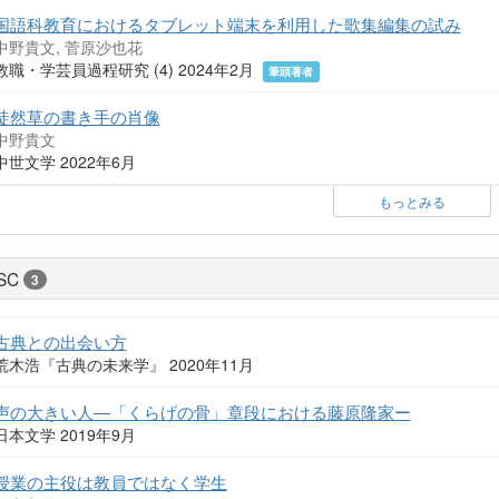
国語科教育におけるタブレット端末を利用した歌集編集の試み
中野貴文, 菅原沙也花
教職・学芸員過程研究 (4) 2024年2月
筆頭著者
徒然草の書き手の肖像
中野貴文
中世文学 2022年6月
もっとみる
SC
3
古典との出会い方
荒木浩『古典の未来学』 2020年11月
声の大きい人―「くらげの骨」章段における藤原隆家ー
日本文学 2019年9月
授業の主役は教員ではなく学生