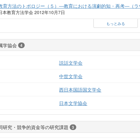
教育方法のトポロジー（５）―教育における演劇的知・再考―（ラ
日本教育方法学会 2012年10月7日
もっとみる
属学協会
4
説話文学会
中世文学会
西日本国語国文学会
日本文学協会
同研究・競争的資金等の研究課題
3