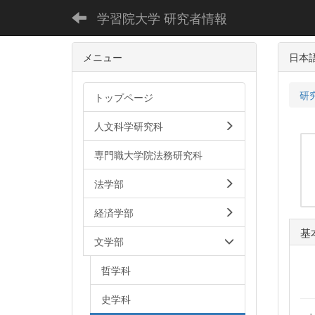
学習院大学 研究者情報
メニュー
日本
研
トップページ
人文科学研究科
専門職大学院法務研究科
法学部
経済学部
基
文学部
哲学科
史学科