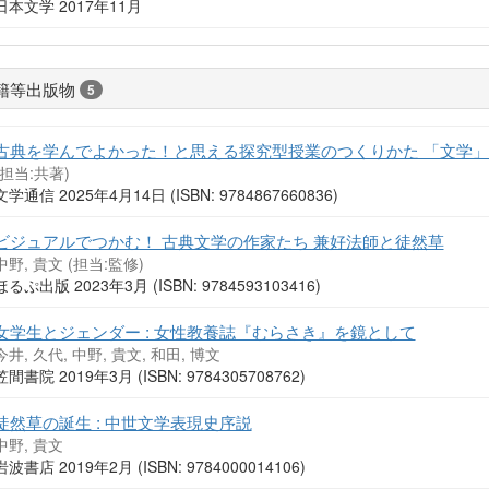
日本文学 2017年11月
籍等出版物
5
古典を学んでよかった！と思える探究型授業のつくりかた 「文学
(担当:共著)
文学通信 2025年4月14日 (ISBN: 9784867660836)
ビジュアルでつかむ！ 古典文学の作家たち 兼好法師と徒然草
中野, 貴文 (担当:監修)
ほるぷ出版 2023年3月 (ISBN: 9784593103416)
女学生とジェンダー : 女性教養誌『むらさき』を鏡として
今井, 久代, 中野, 貴文, 和田, 博文
笠間書院 2019年3月 (ISBN: 9784305708762)
徒然草の誕生 : 中世文学表現史序説
中野, 貴文
岩波書店 2019年2月 (ISBN: 9784000014106)