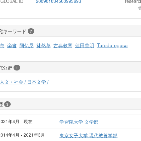
-GLOBAL ID
200901034500993693
resear
究キーワード
7
息
楽書
阿仏尼
徒然草
古典教育
蓮田善明
Tureduregusa
究分野
1
人文・社会 / 日本文学 /
歴
3
2021年4月 - 現在
学習院大学 文学部
2014年4月 - 2021年3月
東京女子大学 現代教養学部