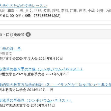
大学生のための文学レッスン
蔦尾, 和宏, 中野, 貴文, 平野, 多恵, 渡部, 泰明, 江藤, 茂博, 小嶋, 知善, 内
三省堂 2010年 (ISBN: 9784385364292)
演・口頭発表等
6
「未の時」考
中野貴文
説話文学会2024年度大会 2024年6月30日
徒然草の書き手の肖像（シンポジウムパネリスト）
中世文学会2021年度春季大会 2021年5月29日
劇的知の教育方法学的検討（2）―ドラマ的な手法を用いた古典文
日本教育方法学会 2014年10月11日
徒然草の再発見（シンポジウムパネリスト）
西日本国語国文学会 2013年9月14日