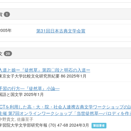
賞
1
2005年
第31回日本古典文学会賞
文
29
入道と娘ー『徒然草』第四〇段と明石の入道ー
東京女子大学比較文化研究所紀要 86 2025年1月
手習の行方―『徒然草』小論―
国語と国文学 2025年1月
ICTを利用した高・大・院・社会人連携古典文学ワークショップの
主催 第7回オンラインワークショップ「当世徒然草―パロディを作
中野貴文, 佐藤至子
学習院大学文学部研究年報 (70) 47-68 2024年3月
筆頭著者