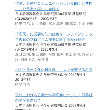
情動と身体的コミュニケーションが開く公共性
――公共圏の再生に向けて
日本学術振興会 科学研究費助成事業 基盤研究
(C) 2020年4月 - 2023年3月
時安 邦治, 西山 哲郎, 宮本 真也, 関 嘉寛, 谷本 奈穂
「市民」に必要な能力は何か：シティズンシッ
プ教育のプログラム開発に関する基礎研究
日本学術振興会 科学研究費助成事業 基盤研究
(B) 2019年4月 - 2023年3月
森田 次朗, 亀山 俊朗, 平野 寛弥, 村上 慎司, 時安 邦
治, 鎮目 真人, 寺田 晋
ポピュラー文化の科学像――人々が夢見る科学
日本学術振興会 科学研究費補助金 2010年4月 -
2013年3月
時安 邦治
現代における公衆の科学理解について：日英独
の事例を通じて
日本学術振興会 科学研究費補助金 2007年4月 -