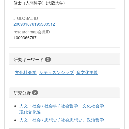
修士（人間科学）(大阪大学)
J-GLOBAL ID
200901076195300512
researchmap会員ID
1000366797
研究キーワード
3
文化社会学
シティズンシップ
多文化主義
研究分野
2
人文・社会 / 社会学 / 社会哲学、文化社会学、
現代文化論
人文・社会 / 思想史 / 社会思想史、政治哲学