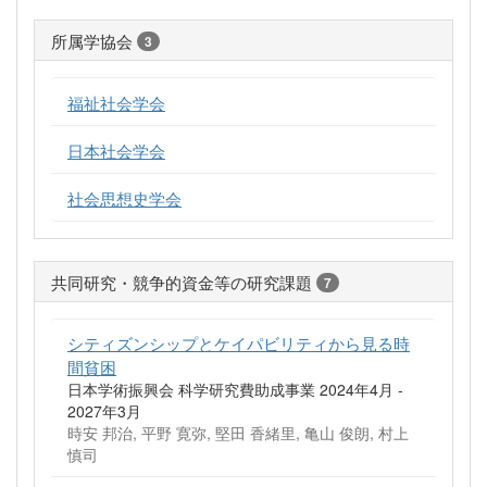
所属学協会
3
福祉社会学会
日本社会学会
社会思想史学会
共同研究・競争的資金等の研究課題
7
シティズンシップとケイパビリティから見る時
間貧困
日本学術振興会 科学研究費助成事業 2024年4月 -
2027年3月
時安 邦治, 平野 寛弥, 堅田 香緒里, 亀山 俊朗, 村上
慎司