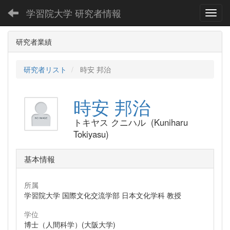
学習院大学 研究者情報
Toggl
研究者業績
研究者リスト
時安 邦治
時安 邦治
トキヤス クニハル (Kuniharu
Tokiyasu)
基本情報
所属
学習院大学 国際文化交流学部 日本文化学科 教授
学位
博士（人間科学）(大阪大学)