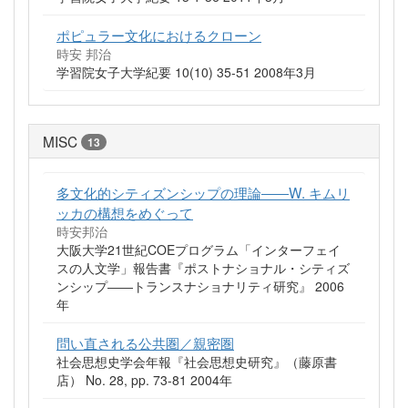
ポピュラー文化におけるクローン
時安 邦治
学習院女子大学紀要 10(10) 35-51 2008年3月
MISC
13
多文化的シティズンシップの理論――W. キムリ
ッカの構想をめぐって
時安邦治
大阪大学21世紀COEプログラム「インターフェイ
スの人文学」報告書『ポストナショナル・シティズ
ンシップ――トランスナショナリティ研究』 2006
年
問い直される公共圏／親密圏
社会思想史学会年報『社会思想史研究』（藤原書
店） No. 28, pp. 73-81 2004年