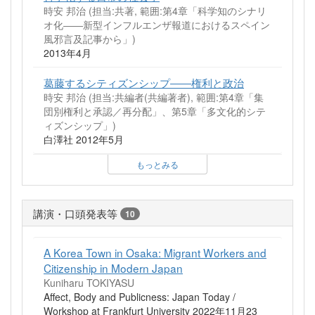
時安 邦治 (担当:共著, 範囲:第4章「科学知のシナリ
オ化――新型インフルエンザ報道におけるスペイン
風邪言及記事から」)
2013年4月
葛藤するシティズンシップ――権利と政治
時安 邦治 (担当:共編者(共編著者), 範囲:第4章「集
団別権利と承認／再分配」、第5章「多文化的シテ
ィズンシップ」)
白澤社 2012年5月
もっとみる
講演・口頭発表等
10
A Korea Town in Osaka: Migrant Workers and
Citizenship in Modern Japan
Kuniharu TOKIYASU
Affect, Body and Publicness: Japan Today /
Workshop at Frankfurt University 2022年11月23