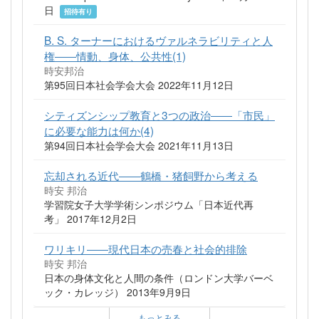
日
招待有り
B. S. ターナーにおけるヴァルネラビリティと人
権――情動、身体、公共性(1)
時安邦治
第95回日本社会学会大会 2022年11月12日
シティズンシップ教育と3つの政治――「市民」
に必要な能力は何か(4)
第94回日本社会学会大会 2021年11月13日
忘却される近代――鶴橋・猪飼野から考える
時安 邦治
学習院女子大学学術シンポジウム「日本近代再
考」 2017年12月2日
ワリキリ――現代日本の売春と社会的排除
時安 邦治
日本の身体文化と人間の条件（ロンドン大学バーベ
ック・カレッジ） 2013年9月9日
もっとみる