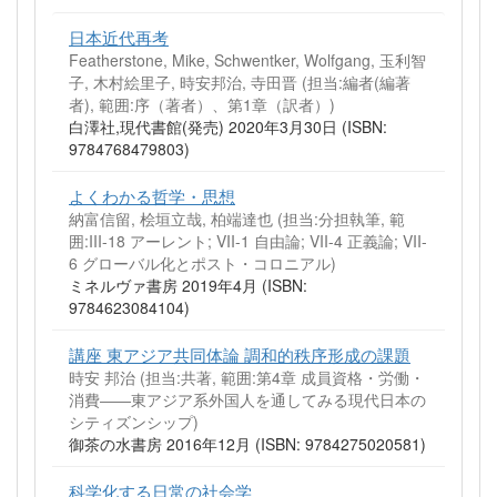
日本近代再考
Featherstone, Mike, Schwentker, Wolfgang, 玉利智
子, 木村絵里子, 時安邦治, 寺田晋 (担当:編者(編著
者), 範囲:序（著者）、第1章（訳者）)
白澤社,現代書館(発売) 2020年3月30日 (ISBN:
9784768479803)
よくわかる哲学・思想
納富信留, 桧垣立哉, 柏端達也 (担当:分担執筆, 範
囲:III-18 アーレント; VII-1 自由論; VII-4 正義論; VII-
6 グローバル化とポスト・コロニアル)
ミネルヴァ書房 2019年4月 (ISBN:
9784623084104)
講座 東アジア共同体論 調和的秩序形成の課題
時安 邦治 (担当:共著, 範囲:第4章 成員資格・労働・
消費――東アジア系外国人を通してみる現代日本の
シティズンシップ)
御茶の水書房 2016年12月 (ISBN: 9784275020581)
科学化する日常の社会学