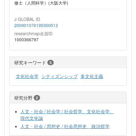
修士（人間科学）(大阪大学)
J-GLOBAL ID
200901076195300512
researchmap会員ID
1000366797
研究キーワード
3
文化社会学
シティズンシップ
多文化主義
研究分野
2
人文・社会 / 社会学 / 社会哲学、文化社会学、
現代文化論
人文・社会 / 思想史 / 社会思想史、政治哲学