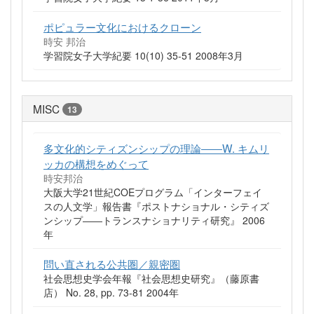
ポピュラー文化におけるクローン
時安 邦治
学習院女子大学紀要 10(10) 35-51 2008年3月
MISC
13
多文化的シティズンシップの理論――W. キムリ
ッカの構想をめぐって
時安邦治
大阪大学21世紀COEプログラム「インターフェイ
スの人文学」報告書『ポストナショナル・シティズ
ンシップ――トランスナショナリティ研究』 2006
年
問い直される公共圏／親密圏
社会思想史学会年報『社会思想史研究』（藤原書
店） No. 28, pp. 73-81 2004年