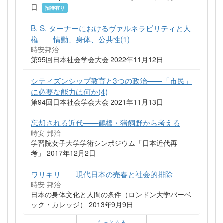
日
招待有り
B. S. ターナーにおけるヴァルネラビリティと人
権――情動、身体、公共性(1)
時安邦治
第95回日本社会学会大会 2022年11月12日
シティズンシップ教育と3つの政治――「市民」
に必要な能力は何か(4)
第94回日本社会学会大会 2021年11月13日
忘却される近代――鶴橋・猪飼野から考える
時安 邦治
学習院女子大学学術シンポジウム「日本近代再
考」 2017年12月2日
ワリキリ――現代日本の売春と社会的排除
時安 邦治
日本の身体文化と人間の条件（ロンドン大学バーベ
ック・カレッジ） 2013年9月9日
もっとみる