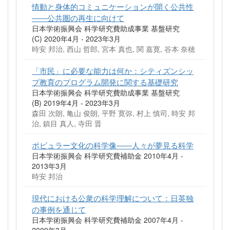
情動と身体的コミュニケーションが開く公共性
――公共圏の再生に向けて
日本学術振興会 科学研究費助成事業 基盤研究
(C) 2020年4月 - 2023年3月
時安 邦治, 西山 哲郎, 宮本 真也, 関 嘉寛, 谷本 奈穂
「市民」に必要な能力は何か：シティズンシッ
プ教育のプログラム開発に関する基礎研究
日本学術振興会 科学研究費助成事業 基盤研究
(B) 2019年4月 - 2023年3月
森田 次朗, 亀山 俊朗, 平野 寛弥, 村上 慎司, 時安 邦
治, 鎮目 真人, 寺田 晋
ポピュラー文化の科学像――人々が夢見る科学
日本学術振興会 科学研究費補助金 2010年4月 -
2013年3月
時安 邦治
現代における公衆の科学理解について：日英独
の事例を通じて
日本学術振興会 科学研究費補助金 2007年4月 -