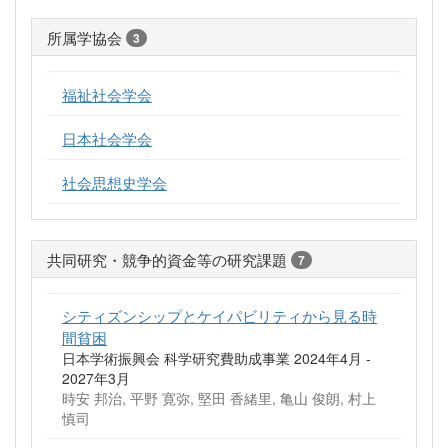
所属学協会
3
福祉社会学会
日本社会学会
社会思想史学会
共同研究・競争的資金等の研究課題
7
シティズンシップとケイパビリティから見る時
間貧困
日本学術振興会 科学研究費助成事業 2024年4月 -
2027年3月
時安 邦治, 平野 寛弥, 堅田 香緒里, 亀山 俊朗, 村上
慎司