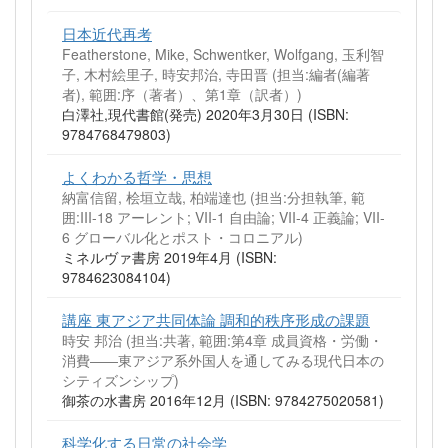
日本近代再考
Featherstone, Mike, Schwentker, Wolfgang, 玉利智
子, 木村絵里子, 時安邦治, 寺田晋 (担当:編者(編著
者), 範囲:序（著者）、第1章（訳者）)
白澤社,現代書館(発売) 2020年3月30日 (ISBN:
9784768479803)
よくわかる哲学・思想
納富信留, 桧垣立哉, 柏端達也 (担当:分担執筆, 範
囲:III-18 アーレント; VII-1 自由論; VII-4 正義論; VII-
6 グローバル化とポスト・コロニアル)
ミネルヴァ書房 2019年4月 (ISBN:
9784623084104)
講座 東アジア共同体論 調和的秩序形成の課題
時安 邦治 (担当:共著, 範囲:第4章 成員資格・労働・
消費――東アジア系外国人を通してみる現代日本の
シティズンシップ)
御茶の水書房 2016年12月 (ISBN: 9784275020581)
科学化する日常の社会学