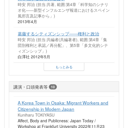
時安 邦治 (担当:共著, 範囲:第4章「科学知のシナリ
オ化――新型インフルエンザ報道におけるスペイン
風邪言及記事から」)
2013年4月
葛藤するシティズンシップ――権利と政治
時安 邦治 (担当:共編者(共編著者), 範囲:第4章「集
団別権利と承認／再分配」、第5章「多文化的シテ
ィズンシップ」)
白澤社 2012年5月
もっとみる
講演・口頭発表等
10
A Korea Town in Osaka: Migrant Workers and
Citizenship in Modern Japan
Kuniharu TOKIYASU
Affect, Body and Publicness: Japan Today /
Workshop at Frankfurt University 2022年11月23