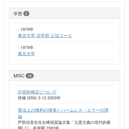
学歴
2
- 1979年
東京大学 法学部 公法コース
- 1979年
東京大学
MISC
13
許容的推定について
研修 (659) 3-12 2003年
憲法上の権利の侵害とハームレス・エラーの理
論
芦部信喜先生右稀祝賀論文集「立憲主義の現代的展
開(上)」有斐閣 1993年