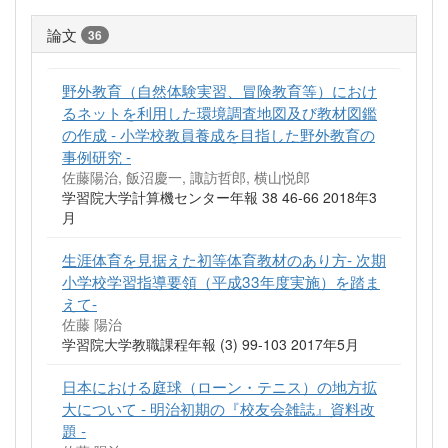
論文
36
野外教育（自然体験実習、冒険教育等）におけ
るネットを利用した環境調査地図及び教材図鑑
の作成 - 小学校教員養成を目指した野外教育の
事例研究 -
佐藤陽治, 飯沼慶一, 諏訪哲郎, 横山悦郎
学習院大学計算機センター年報 38 46-66 2018年3
月
生涯体育を見据えた初等体育教材のあり方- 次期
小学校学習指導要領（平成33年度実施）を踏ま
えて-
佐藤 陽治
学習院大学教職課程年報 (3) 99-103 2017年5月
日本における庭球（ローン・テニス）の地方拡
大について - 明治初期の『校友会雑誌』資料改
題 -