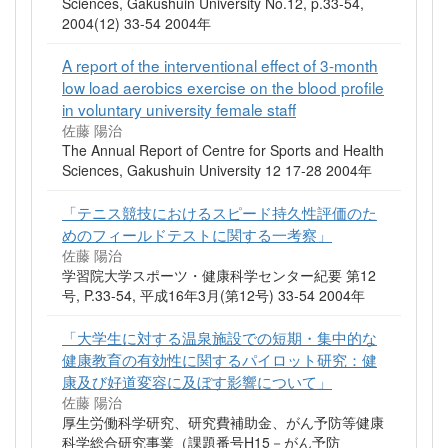
Sciences, Gakushuin University No.12, p.33-54,
2004(12) 33-54 2004年
A report of the interventional effect of 3-month
low load aerobics exercise on the blood profile
in voluntary university female staff
佐藤 陽治
The Annual Report of Centre for Sports and Health
Sciences, Gakushuin University 12 17-28 2004年
「テニス競技におけるスピード持久性評価のた
めのフィールドテストに関する一考察」
佐藤 陽治
学習院大学スポーツ・健康科学センター紀要 第12
号, P.33-54, 平成16年3月(第12号) 33-54 2004年
「大学生に対する温泉施設での短期・集中的な
健康教育の有効性に関するパイロット研究：健
康及び好道変容に及ぼす影響について」
佐藤 陽治
厚生労働科学研究、研究費補助金、がん予防等健康
科学総合研究事業（課題番号H15－がん予防