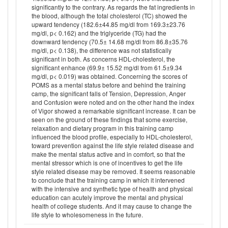
significantly to the contrary. As regards the fat ingredients in
the blood, although the total cholesterol (TC) showed the
upward tendency (182.6±44.85 mg/dl from 169.3±23.76
mg/dl, p< 0.162) and the triglyceride (TG) had the
downward tendency (70.5± 14.68 mg/dl from 86.8±35.76
mg/dl, p< 0.138), the difference was not statistically
significant in both. As concerns HDL-cholesterol, the
significant enhance (69.9± 15.52 mg/dl from 61.5±9.34
mg/dl, p< 0.019) was obtained. Concerning the scores of
POMS as a mental status before and behind the training
camp, the significant falls of Tension, Depression, Anger
and Confusion were noted and on the other hand the index
of Vigor showed a remarkable significant increase. It can be
seen on the ground of these findings that some exercise,
relaxation and dietary program in this training camp
influenced the blood profile, especially to HDL-cholesterol,
toward prevention against the life style related disease and
make the mental status active and in comfort, so that the
mental stressor which is one of incentives to get the life
style related disease may be removed. It seems reasonable
to conclude that the training camp in which it intervened
with the intensive and synthetic type of health and physical
education can acutely improve the mental and physical
health of college students. And it may cause to change the
life style to wholesomeness in the future.