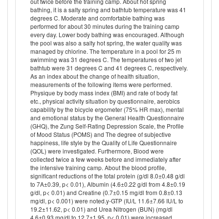
out twice before the training camp. About hot spring
bathing, it is a salty spring and bathtub temperature was 41
degrees C. Moderate and comfortable bathing was
performed for about 30 minutes during the training camp
every day. Lower body bathing was encouraged. Although
the pool was also a salty hot spring, the water quality was
managed by chlorine. The temperature in a pool for 25 m
swimming was 31 degrees C. The temperatures of two jet
bathtub were 31 degrees C and 41 degrees C, respectively.
As an index about the change of health situation,
measurements of the following items were performed.
Physique by body mass index (BMI) and rate of body fat
etc., physical activity situation by questionnaire, aerobics
capability by the bicycle ergometer (75% HR max), mental
and emotional status by the General Health Questionnaire
(GHQ), the Zung Self-Rating Depression Scale, the Profile
of Mood Status (POMS) and The degree of subjective
happiness, life style by the Quality of Life Questionnaire
(QOL) were investigated. Furthermore, Blood were
collected twice a few weeks before and immediately after
the intensive training camp. About the blood profile,
significant reductions of the total protein (g/dl 8.0±0.48 g/dl
to 7A±0.39, p< 0.01), Albumin (4.6±0.22 g/dl from 4.8±0.19
g/dl, p< 0.01) and Creatine (0.7±0.15 mg/dl from 0.8±0.13
mg/dl, p< 0.001) were noted.y-GTP (IU/L 11.6±7.66 IU/L to
19.2±11.62, p< 0.01) and Urea Nitrogen (BUN) (mg/dl
4.6±0.93 mg/dl to 12.7±1.95, p< 0.01) were increased