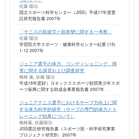
佐藤 陽治
国立スポーツ科学センター（JISS）平成17年度委
託研究報告書 2007年
「テニスの筋疲労と筋痙攣に関する一考察」
佐藤 陽治
学習院大学スポーツ・健康科学センター紀要 (15)
1-12 2007年
ジュニア選手の体力、コンディショニング、障
害に関する講習および調査研究
梅林 薫, 佐藤 陽治
平成18年度財）ヨネックススポーツ財団青少年スポ
ーツ振興に関する助成金事業報告書 2007年
ジュニアテニス選手におけるサーブ力向上に関
する体力科学的研究（サーブの専門的体力とト
レーニング効果について）
梅林薫, 佐藤陽治
JISS委託研究報告書（スポーツ医・科学研究事業
プロジェクト研究B） 2007年