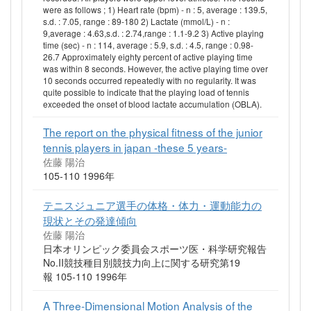
were as follows ; 1) Heart rate (bpm) - n : 5, average : 139.5,
s.d. : 7.05, range : 89-180 2) Lactate (mmol/L) - n :
9,average : 4.63,s.d. : 2.74,range : 1.1-9.2 3) Active playing
time (sec) - n : 114, average : 5.9, s.d. : 4.5, range : 0.98-
26.7 Approximately eighty percent of active playing time
was within 8 seconds. However, the active playing time over
10 seconds occurred repeatedly with no regularity. It was
quite possible to indicate that the playing load of tennis
exceeded the onset of blood lactate accumulation (OBLA).
The report on the physical fitness of the junior
tennis players in japan -these 5 years-
佐藤 陽治
105-110 1996年
テニスジュニア選手の体格・体力・運動能力の
現状とその発達傾向
佐藤 陽治
日本オリンピック委員会スポーツ医・科学研究報告
No.II競技種目別競技力向上に関する研究第19
報 105-110 1996年
A Three-Dimensional Motion Analysis of the