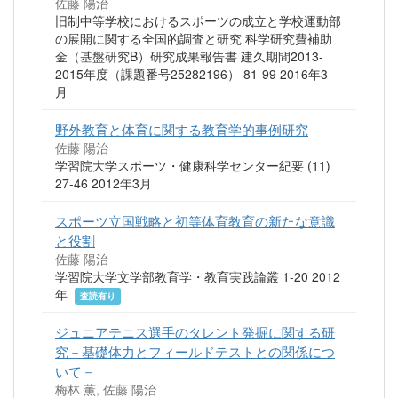
佐藤 陽治
旧制中等学校におけるスポーツの成立と学校運動部
の展開に関する全国的調査と研究 科学研究費補助
金（基盤研究B）研究成果報告書 建久期間2013-
2015年度（課題番号25282196） 81-99 2016年3
月
野外教育と体育に関する教育学的事例研究
佐藤 陽治
学習院大学スポーツ・健康科学センター紀要 (11)
27-46 2012年3月
スポーツ立国戦略と初等体育教育の新たな意識
と役割
佐藤 陽治
学習院大学文学部教育学・教育実践論叢 1-20 2012
年
査読有り
ジュニアテニス選手のタレント発掘に関する研
究－基礎体力とフィールドテストとの関係につ
いて－
梅林 薫, 佐藤 陽治