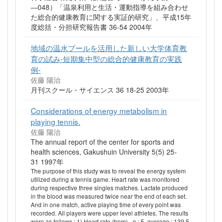
―048）「温泉利用と生活・運動指導を組み合わせ
た総合的健康教育に関する実証的研究」、平成15年
度総括・分担研究報告書 36-54 2004年
地域の温水プールを活用した新しい大学体育教
育の試み-短期集中型の総合的健康教育の実践
例-
佐藤 陽治
月刊スクール・サイエンス 36 18-25 2003年
Considerations of energy metabolism in
playing tennis.
佐藤 陽治
The annual report of the center for sports and
health sciences, Gakushuin University 5(5) 25-
31 1997年
The purpose of this study was to reveal the energy system
utilized during a tennis game. Heart rate was monitored
during respective three singles matches. Lactate produced
in the blood was measured twice near the end of each set.
And in one match, active playing time of every point was
recorded. All players were upper level athletes. The results
were as follows ; 1) Heart rate (bpm) - n : 5, average : 139.5,