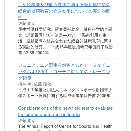
「免疫機能及び血液性状に与える短期集中型の
総合的健康教育の介入効果についての実証的研
究」
佐藤 陽治
厚生労働科学研究、研究費補助金、健康科学総合研
究（課題番号H16－健康―019）「温泉利用と生
活・運動指導を組み合わせた総合的健康教育に関す
る実証的研究」、平成16年度総括研究年度終了報告
書 52-68 2005年
ジュニアテニス選手を対象としたトータルチェ
ックおよび選手・コーチに対してのトレーニン
グ指導
梅林 薫, 佐藤 陽治
平成１７年度財団法人ヨネックススポーツ財団青少
年スポーツ振興に関する助成金事業報告書 2005年
Considerations of the new field test to evaluate
the speed endurance in tennis
佐藤 陽治
The Annual Report of Centre for Sportd and Health