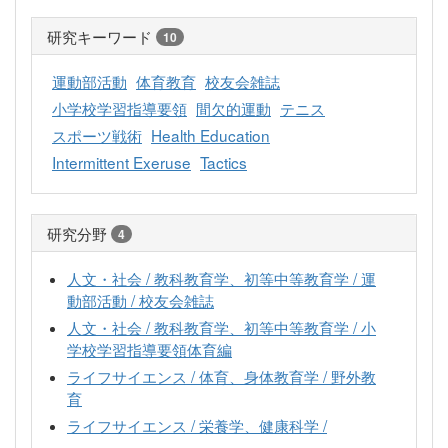
研究キーワード
10
運動部活動
体育教育
校友会雑誌
小学校学習指導要領
間欠的運動
テニス
スポーツ戦術
Health Education
Intermittent Exeruse
Tactics
研究分野
4
人文・社会 / 教科教育学、初等中等教育学 / 運
動部活動 / 校友会雑誌
人文・社会 / 教科教育学、初等中等教育学 / 小
学校学習指導要領体育編
ライフサイエンス / 体育、身体教育学 / 野外教
育
ライフサイエンス / 栄養学、健康科学 /