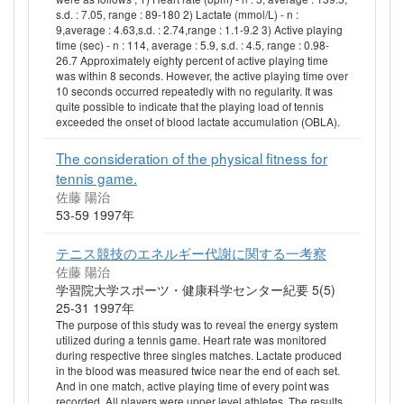
s.d. : 7.05, range : 89-180 2) Lactate (mmol/L) - n :
9,average : 4.63,s.d. : 2.74,range : 1.1-9.2 3) Active playing
time (sec) - n : 114, average : 5.9, s.d. : 4.5, range : 0.98-
26.7 Approximately eighty percent of active playing time
was within 8 seconds. However, the active playing time over
10 seconds occurred repeatedly with no regularity. It was
quite possible to indicate that the playing load of tennis
exceeded the onset of blood lactate accumulation (OBLA).
The consideration of the physical fitness for
tennis game.
佐藤 陽治
53-59 1997年
テニス競技のエネルギー代謝に関する一考察
佐藤 陽治
学習院大学スポーツ・健康科学センター紀要 5(5)
25-31 1997年
The purpose of this study was to reveal the energy system
utilized during a tennis game. Heart rate was monitored
during respective three singles matches. Lactate produced
in the blood was measured twice near the end of each set.
And in one match, active playing time of every point was
recorded. All players were upper level athletes. The results