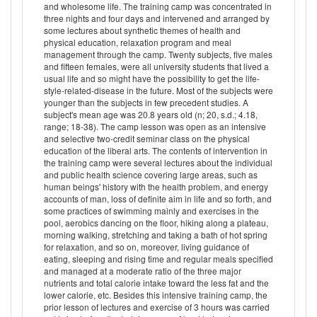
and wholesome life. The training camp was concentrated in
three nights and four days and intervened and arranged by
some lectures about synthetic themes of health and
physical education, relaxation program and meal
management through the camp. Twenty subjects, five males
and fifteen females, were all university students that lived a
usual life and so might have the possibility to get the life-
style-related-disease in the future. Most of the subjects were
younger than the subjects in few precedent studies. A
subject's mean age was 20.8 years old (n; 20, s.d.; 4.18,
range; 18-38). The camp lesson was open as an intensive
and selective two-credit seminar class on the physical
education of the liberal arts. The contents of intervention in
the training camp were several lectures about the individual
and public health science covering large areas, such as
human beings' history with the health problem, and energy
accounts of man, loss of definite aim in life and so forth, and
some practices of swimming mainly and exercises in the
pool, aerobics dancing on the floor, hiking along a plateau,
morning walking, stretching and taking a bath of hot spring
for relaxation, and so on, moreover, living guidance of
eating, sleeping and rising time and regular meals specified
and managed at a moderate ratio of the three major
nutrients and total calorie intake toward the less fat and the
lower calorie, etc. Besides this intensive training camp, the
prior lesson of lectures and exercise of 3 hours was carried