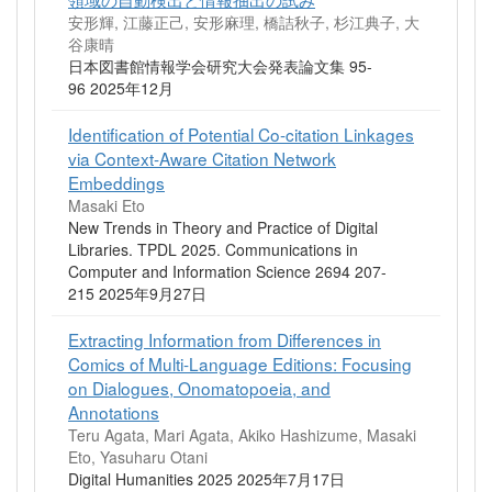
安形輝, 江藤正己, 安形麻理, 橋詰秋子, 杉江典子, 大
谷康晴
日本図書館情報学会研究大会発表論文集 95-
96 2025年12月
Identification of Potential Co-citation Linkages
via Context-Aware Citation Network
Embeddings
Masaki Eto
New Trends in Theory and Practice of Digital
Libraries. TPDL 2025. Communications in
Computer and Information Science 2694 207-
215 2025年9月27日
Extracting Information from Differences in
Comics of Multi-Language Editions: Focusing
on Dialogues, Onomatopoeia, and
Annotations
Teru Agata, Mari Agata, Akiko Hashizume, Masaki
Eto, Yasuharu Otani
Digital Humanities 2025 2025年7月17日