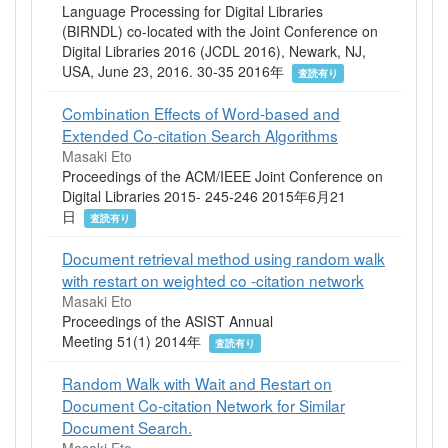
Language Processing for Digital Libraries
(BIRNDL) co-located with the Joint Conference on
Digital Libraries 2016 (JCDL 2016), Newark, NJ,
USA, June 23, 2016. 30-35 2016年
査読有り
Combination Effects of Word-based and
Extended Co-citation Search Algorithms
Masaki Eto
Proceedings of the ACM/IEEE Joint Conference on
Digital Libraries 2015- 245-246 2015年6月21
日
査読有り
Document retrieval method using random walk
with restart on weighted co -citation network
Masaki Eto
Proceedings of the ASIST Annual
Meeting 51(1) 2014年
査読有り
Random Walk with Wait and Restart on
Document Co-citation Network for Similar
Document Search.