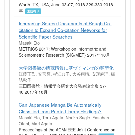
Worth, TX, USA, June 03-07, 2018 329-330 2018
年
査読有り
Increasing Source Documents of Rough Co-
citation to Expand Co-citation Networks for
Scientific Paper Searches
Masaki Eto
METRICS 2017: Workshop on Informetric and
Scientometric Research (SIG/MET) 2017年10月
大学図書館の所蔵情報に基づくマンガの類型化
江藤正己, 安形輝, 杉江典子, 大谷康晴, 安形麻理, 橋
詰秋子
三田図書館・情報学会研究大会発表論文集 37-
40 2017年10月
Can Japanese Manga Be Automatically
Classified from Public Library Holdings?
Masaki Eto, Teru Agata, Noriko Sugie, Yasuharu
Otani, Mari Agata
Proceedings of the ACM/IEEE Joint Conference on