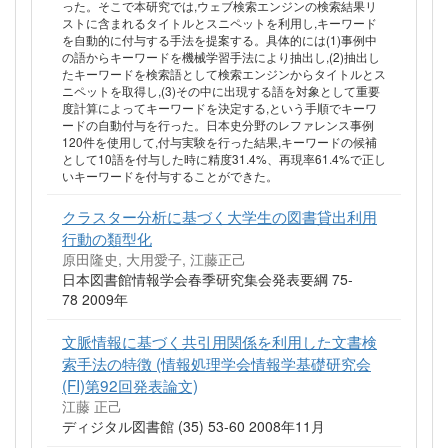
った。そこで本研究では,ウェブ検索エンジンの検索結果リ
ストに含まれるタイトルとスニペットを利用し,キーワード
を自動的に付与する手法を提案する。具体的には(1)事例中
の語からキーワードを機械学習手法により抽出し,(2)抽出し
たキーワードを検索語として検索エンジンからタイトルとス
ニペットを取得し,(3)その中に出現する語を対象として重要
度計算によってキーワードを決定する,という手順でキーワ
ードの自動付与を行った。日本史分野のレファレンス事例
120件を使用して,付与実験を行った結果,キーワードの候補
として10語を付与した時に精度31.4%、再現率61.4%で正し
いキーワードを付与することができた。
クラスター分析に基づく大学生の図書貸出利用
行動の類型化
原田隆史, 大用愛子, 江藤正己
日本図書館情報学会春季研究集会発表要綱 75-
78 2009年
文脈情報に基づく共引用関係を利用した文書検
索手法の特徴 (情報処理学会情報学基礎研究会
(FI)第92回発表論文)
江藤 正己
ディジタル図書館 (35) 53-60 2008年11月