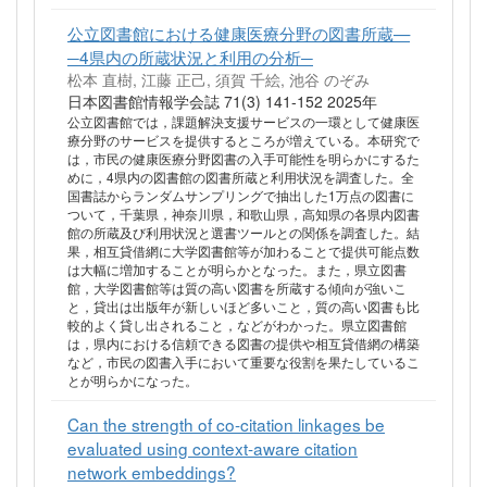
公立図書館における健康医療分野の図書所蔵—
─4県内の所蔵状況と利用の分析─
松本 直樹, 江藤 正己, 須賀 千絵, 池谷 のぞみ
日本図書館情報学会誌 71(3) 141-152 2025年
公立図書館では，課題解決支援サービスの一環として健康医
療分野のサービスを提供するところが増えている。本研究で
は，市民の健康医療分野図書の入手可能性を明らかにするた
めに，4県内の図書館の図書所蔵と利用状況を調査した。全
国書誌からランダムサンプリングで抽出した1万点の図書に
ついて，千葉県，神奈川県，和歌山県，高知県の各県内図書
館の所蔵及び利用状況と選書ツールとの関係を調査した。結
果，相互貸借網に大学図書館等が加わることで提供可能点数
は大幅に増加することが明らかとなった。また，県立図書
館，大学図書館等は質の高い図書を所蔵する傾向が強いこ
と，貸出は出版年が新しいほど多いこと，質の高い図書も比
較的よく貸し出されること，などがわかった。県立図書館
は，県内における信頼できる図書の提供や相互貸借網の構築
など，市民の図書入手において重要な役割を果たしているこ
とが明らかになった。
Can the strength of co-citation linkages be
evaluated using context-aware citation
network embeddings?