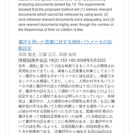
analyzing documents ranked top 10. The experiments
showed that the proposed method will (1) retrieve relevant
documents which cannot be retrieved by using word, (2)
rank retrieved relevant documents more adequately, and (3)
rank relevant documents highly, even though the number of
the frequencies of their co-citation is few.
書評を用いた図書に対する感性パラメータの自
動設定
原田 隆史, 江藤 正己, 高柳 知世
情報知識学会誌 18(2) 153-160 2008年5月23日
近年，感性に基づいて小説を検索できるシステムが開発され
実用化されてきている。著者らも児童書を対象としてオンラ
イン書評から感性を示すパラメータに値を設定し，検索でき
るシステムを構築してきた。しかし，人間が付与するパラメ
ータの値と書評中の語との関係の分析は十分に行われておら
ず，書評中の語を元として感性パラメータの値をどのように
設定することが適切であるかは明らかとなっていない。本研
究は，書評中の「人の感情や本の雰囲気を表す語」を元に機
械学習の手法を用いて人間の判断と一致する感性パラメータ
の値を付与する実験を行ったものである。図書1605 冊分の
書評を使って自動設定実験を行った結果，(1) 自動設定にお
いて書評中の語を使うことに有用性がある，(2) 書評中のす
べての語を用いるよりも，出現回数が多い30語程度を用い
た方が効果的である，(3)書評中から抽出する語の品詞はほ