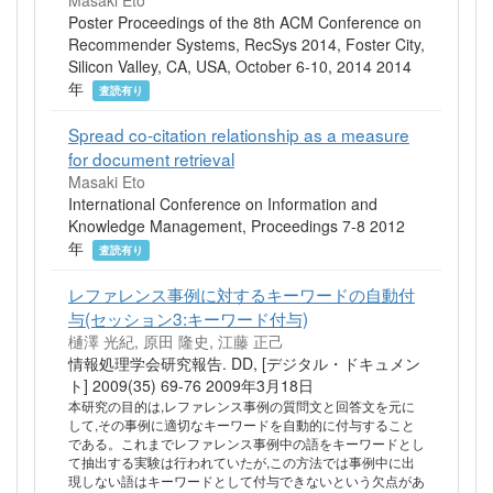
Masaki Eto
Poster Proceedings of the 8th ACM Conference on
Recommender Systems, RecSys 2014, Foster City,
Silicon Valley, CA, USA, October 6-10, 2014 2014
年
査読有り
Spread co-citation relationship as a measure
for document retrieval
Masaki Eto
International Conference on Information and
Knowledge Management, Proceedings 7-8 2012
年
査読有り
レファレンス事例に対するキーワードの自動付
与(セッション3:キーワード付与)
樋澤 光紀, 原田 隆史, 江藤 正己
情報処理学会研究報告. DD, [デジタル・ドキュメン
ト] 2009(35) 69-76 2009年3月18日
本研究の目的は,レファレンス事例の質問文と回答文を元に
して,その事例に適切なキーワードを自動的に付与すること
である。これまでレファレンス事例中の語をキーワードとし
て抽出する実験は行われていたが,この方法では事例中に出
現しない語はキーワードとして付与できないという欠点があ