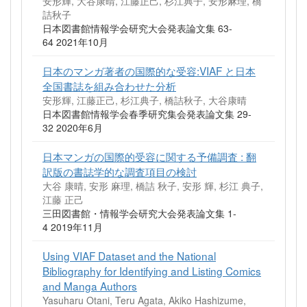
安形輝, 大谷康晴, 江藤正己, 杉江典子, 安形麻理, 橋
詰秋子
日本図書館情報学会研究大会発表論文集 63-
64 2021年10月
日本のマンガ著者の国際的な受容:VIAF と日本
全国書誌を組み合わせた分析
安形輝, 江藤正己, 杉江典子, 橋詰秋子, 大谷康晴
日本図書館情報学会春季研究集会発表論文集 29-
32 2020年6月
日本マンガの国際的受容に関する予備調査 : 翻
訳版の書誌学的な調査項目の検討
大谷 康晴, 安形 麻理, 橋詰 秋子, 安形 輝, 杉江 典子,
江藤 正己
三田図書館・情報学会研究大会発表論文集 1-
4 2019年11月
Using VIAF Dataset and the National
Bibliography for Identifying and Listing Comics
and Manga Authors
Yasuharu Otani, Teru Agata, Akiko Hashizume,