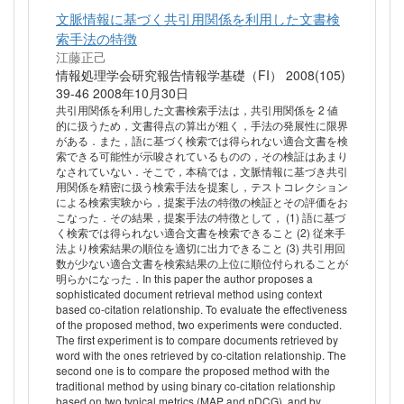
文脈情報に基づく共引用関係を利用した文書検
索手法の特徴
江藤正己
情報処理学会研究報告情報学基礎（FI） 2008(105)
39-46 2008年10月30日
共引用関係を利用した文書検索手法は，共引用関係を 2 値
的に扱うため，文書得点の算出が粗く，手法の発展性に限界
がある．また，語に基づく検索では得られない適合文書を検
索できる可能性が示唆されているものの，その検証はあまり
なされていない．そこで，本稿では，文脈情報に基づき共引
用関係を精密に扱う検索手法を提案し，テストコレクション
による検索実験から，提案手法の特徴の検証とその評価をお
こなった．その結果，提案手法の特徴として， (1) 語に基づ
く検索では得られない適合文書を検索できること (2) 従来手
法より検索結果の順位を適切に出力できること (3) 共引用回
数が少ない適合文書を検索結果の上位に順位付られることが
明らかになった．In this paper the author proposes a
sophisticated document retrieval method using context
based co-citation relationship. To evaluate the effectiveness
of the proposed method, two experiments were conducted.
The first experiment is to compare documents retrieved by
word with the ones retrieved by co-citation relationship. The
second one is to compare the proposed method with the
traditional method by using binary co-citation relationship
based on two typical metrics (MAP and nDCG), and by