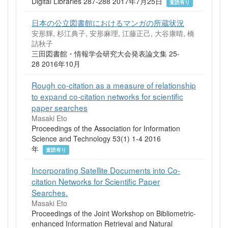
Digital Libraries 287-288 2017年7月25日
査読有り
日本の公立図書館におけるマンガの所蔵状況
安形輝, 杉江典子, 安形麻理, 江藤正己, 大谷康晴, 橋
詰秋子
三田図書館・情報学会研究大会発表論文集 25-
28 2016年10月
Rough co-citation as a measure of relationship
to expand co-citation networks for scientific
paper searches
Masaki Eto
Proceedings of the Association for Information
Science and Technology 53(1) 1-4 2016
年
査読有り
Incorporating Satellite Documents into Co-
citation Networks for Scientific Paper
Searches.
Masaki Eto
Proceedings of the Joint Workshop on Bibliometric-
enhanced Information Retrieval and Natural