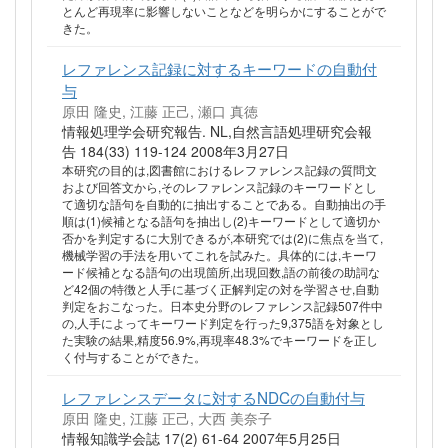
とんど再現率に影響しないことなどを明らかにすることがで
きた。
レファレンス記録に対するキーワードの自動付
与
原田 隆史, 江藤 正己, 瀬口 真徳
情報処理学会研究報告. NL,自然言語処理研究会報
告 184(33) 119-124 2008年3月27日
本研究の目的は,図書館におけるレファレンス記録の質問文
および回答文から,そのレファレンス記録のキーワードとし
て適切な語句を自動的に抽出することである。自動抽出の手
順は(1)候補となる語句を抽出し(2)キーワードとして適切か
否かを判定するに大別できるが,本研究では(2)に焦点を当て,
機械学習の手法を用いてこれを試みた。具体的には,キーワ
ード候補となる語句の出現箇所,出現回数,語の前後の助詞な
ど42個の特徴と人手に基づく正解判定の対を学習させ,自動
判定をおこなった。日本史分野のレファレンス記録507件中
の,人手によってキーワード判定を行った9,375語を対象とし
た実験の結果,精度56.9%,再現率48.3%でキーワードを正し
く付与することができた。
レファレンスデータに対するNDCの自動付与
原田 隆史, 江藤 正己, 大西 美奈子
情報知識学会誌 17(2) 61-64 2007年5月25日