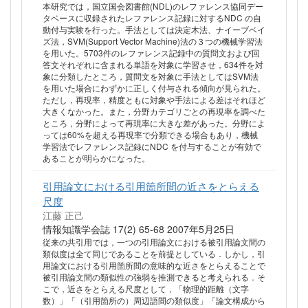
本研究では，国立国会図書館(NDL)のレファレンス協同デー
タベースに収録されたレファレンス記録に対するNDC の自
動付与実験を行った。手法としては決定木法、ナイーブベイ
ズ法，SVM(Support Vector Machine)法の３つの機械学習法
を用いた。5703件のレファレンス記録中の質問文および回
答文それぞれに含まれる単語を対象に学習させ，634件を対
象に分類したところ，質問文を対象に手法としてはSVM法
を用いた場合にわずかに正しく付与される傾向が見られた。
ただし，再現率，精度ともに対象や手法による差はそれほど
大きくなかった。また，分野カテゴリごとの再現率を調べた
ところ，分野によって再現率に大きな差があった。分野によ
っては60%を超える再現率で分類できる場合もあり，機械
学習法でレファレンス記録にNDC を付与することが有効で
あることが明らかになった。
引用論文における引用箇所間の近さをとらえる
尺度
江藤 正己
情報知識学会誌 17(2) 65-68 2007年5月25日
従来の共引用では，一つの引用論文における被引用論文間の
類似度は全て同じであることを前提としている．しかし，引
用論文における引用箇所間の意味的な近さをとらえることで
被引用論文間の類似性の強弱を推測できると考えられる．そ
こで，近さをとらえる尺度として，「物理的距離（文字
数）」「（引用箇所の）周辺語間の類似度」「論文構成から