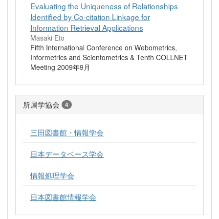
Evaluating the Uniqueness of Relationships
Identified by Co-citation Linkage for
Information Retrieval Applications
Masaki Eto
Fifth International Conference on Webometrics,
Informetrics and Scientometrics & Tenth COLLNET
Meeting 2009年9月
所属学協会
4
三田図書館・情報学会
日本データベース学会
情報処理学会
日本図書館情報学会