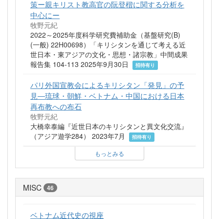
策ー親キリスト教高官の阮登楷に関する分析を
中心にー
牧野元紀
2022～2025年度科学研究費補助金（基盤研究(B)
(一般) 22H00698）「キリシタンを通じて考える近
世日本・東アジアの文化・思想・諸宗教」中間成果
報告集 104-113 2025年9月30日
招待有り
パリ外国宣教会によるキリシタン「発見」の予
見―琉球・朝鮮・ベトナム・中国における日本
再布教への布石
牧野元紀
大橋幸泰編『近世日本のキリシタンと異文化交流』
（アジア遊学284） 2023年7月
招待有り
もっとみる
MISC
46
ベトナム近代史の視座