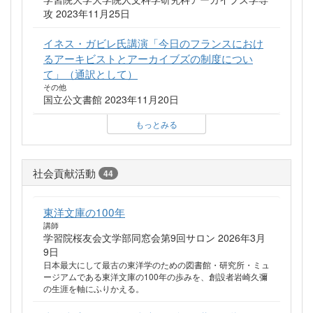
攻 2023年11月25日
イネス・ガビレ氏講演「今日のフランスにおけ
るアーキビストとアーカイブズの制度につい
て」（通訳として）
その他
国立公文書館 2023年11月20日
もっとみる
社会貢献活動
44
東洋文庫の100年
講師
学習院桜友会文学部同窓会第9回サロン 2026年3月
9日
日本最大にして最古の東洋学のための図書館・研究所・ミュ
ージアムである東洋文庫の100年の歩みを、創設者岩崎久彌
の生涯を軸にふりかえる。