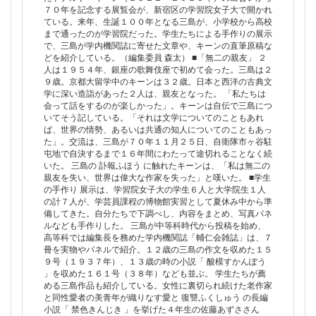
７０年を記念する展覧会が、新宿区の学習院女子大で開かれ
ている。来年、生誕１００年となる三島が、小学校から高校
まで通ったのが学習院だった。学生たちによる手作りの展示
で、三島が学内機関誌に寄せた文章や、キーンの直筆原稿な
どを紹介している。（編集委員 森太） ■「無二の親友」 ２
人は１９５４年、銀座の歌舞伎座で初めて会った。三島は２
９歳。京都大留学中のキーンは３２歳。日本と西洋の古典文
学に深い造詣があった２人は、親友となった。 「私たちは
会って話をするのが楽しかった」。キーンは自伝で三島につ
いてそう記している。「それは文学についてのこともあれ
ば、世界の情勢、あるいは共通の知人についてのこともあっ
た」。交流は、三島が７０年１１月２５日、自衛隊市ヶ谷駐
屯地で自決するまで１６年間にわたって途切れることなく続
いた。 三島の 訃報ふほう に触れたキーンは、「私は無二の
親友を失い、世界は偉大な作家を失った」と嘆いた。 ■学生
の手作り 展示は、学習院女子大の学生６人と大学院生１人
の計７人が、学芸員課程の博物館実習として夏休み中から準
備してきた。自分たちで下調べし、内容をまとめ、写真パネ
ルなども手作りした。 三島が中等科時代から投稿を始め、
高等科では編集長を務めた学内機関誌「輔仁会雑誌」は、７
冊を実物やパネルで紹介。１２歳の三島の作文を収めた１５
９号（１９３７年）、１３歳の時の小説「 酸模すかんぽう
」を収めた１６１号（３８年）なども並ぶ。 学生たちが薦
める三島作品も紹介している。女性に裏切られ続けた老作家
と同性愛者の美青年が織りなす愛と 復讐ふくしゅう の長編
小説「 禁色きんじき 」を挙げた４年生の佐藤あずささん