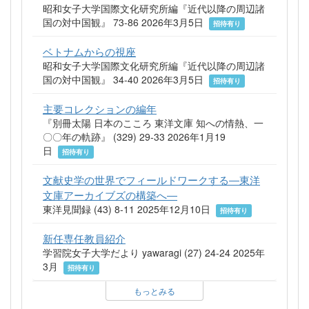
昭和女子大学国際文化研究所編『近代以降の周辺諸
国の対中国観』 73-86 2026年3月5日
招待有り
ベトナムからの視座
昭和女子大学国際文化研究所編『近代以降の周辺諸
国の対中国観』 34-40 2026年3月5日
招待有り
主要コレクションの編年
『別冊太陽 日本のこころ 東洋文庫 知への情熱、一
〇〇年の軌跡』 (329) 29-33 2026年1月19
日
招待有り
文献史学の世界でフィールドワークする―東洋
文庫アーカイブズの構築へ―
東洋見聞録 (43) 8-11 2025年12月10日
招待有り
新任専任教員紹介
学習院女子大学だより yawaragi (27) 24-24 2025年
3月
招待有り
もっとみる