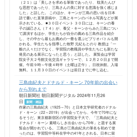
（２１）は「美しさを求める筆致であったり、 耽美たんび
な思想であったり、三島さんの美に対する意識を強く感じま
した」と話した。 このほか、キーンが三島の思い出を日本
語で書いた直筆原稿や、三島とキーンのパネル写真などが展
示されている。 ■３０日イベント ３０日には、キーンの養
子の誠己さん（７４）が、養父・キーンからみた三島につい
て講演するほか、学生たちが自分の薦める三島作品を紹介
し、その中から最もお薦めの一冊を選ぶビブリオバトルも開
かれる。学生たちを指導した牧野 元紀もとのり 教授は「一
般の人々だけでなく、学習院の教職員や学生たちにも新たな
発見のある展示になったと思う」と話した。 展覧会は学習
院女子大２号館文化交流ギャラリーで、１２月２０日まで開
催。午前９時～午後４時半（土曜は正午）。日祝休館。入場
無料。１１月３０日のイベントは前日までに申し込む。
三島由紀夫とドナルド・キーン 70年前の出会い
から別れまで
朝日新聞社 朝日新聞デジタル 2024年11月26
日
新聞・雑誌
作家の三島由紀夫（1925～70）と日本文学研究者のドナル
ド・キーン（22～2019）が出会ってから、今年で70年にな
るそうだ。東京都新宿区の学習院女子大で、「三島由紀夫と
ドナルド・キーン 素晴らしき出会いから70年」と題する展
覧会が開かれている。 三島が三島由紀夫の筆名を初めて使
ったのは、学習院中等科在学中の41年とされる。日本に留