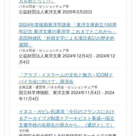
方をめぐって―」
パネル司会・セッションチェア等
公益財団法人東洋文庫 2025年3月22日
2024年度後期東洋学講座 「東洋文庫創立100周
年記念 東洋文庫の東洋学 これまでとこれから」
高田時雄氏「外国文字による漢語表記の歴史的
展開」
パネル司会・セッションチェア等
公益財団法人東洋文庫 2024年12月4日 - 2024年12
月4日
「アラブ・イスラームの文化と魅力－ICOMド
バイ大会に向けて」講演会
企画立案・運営等, パネル司会・セッションチェア等
国立科学博物館、東洋文庫 2024年11月4日 - 2024
年11月4日
イネス・ガビレ氏講演「今日のフランスにおけ
るアーカイブズ制度とアーキビスト養成―国立
文書学校の在籍生の視点から」（通訳として）
その他
学習院大学大学院人文科学研究科アーカイブズ学専