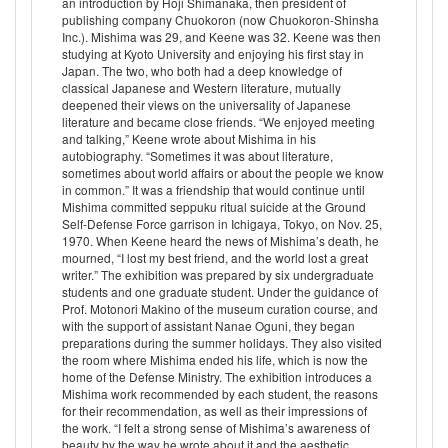
an introduction by Hoji Shimanaka, then president of
publishing company Chuokoron (now Chuokoron-Shinsha
Inc.). Mishima was 29, and Keene was 32. Keene was then
studying at Kyoto University and enjoying his first stay in
Japan. The two, who both had a deep knowledge of
classical Japanese and Western literature, mutually
deepened their views on the universality of Japanese
literature and became close friends. “We enjoyed meeting
and talking,” Keene wrote about Mishima in his
autobiography. “Sometimes it was about literature,
sometimes about world affairs or about the people we know
in common.” It was a friendship that would continue until
Mishima committed seppuku ritual suicide at the Ground
Self-Defense Force garrison in Ichigaya, Tokyo, on Nov. 25,
1970. When Keene heard the news of Mishima’s death, he
mourned, “I lost my best friend, and the world lost a great
writer.” The exhibition was prepared by six undergraduate
students and one graduate student. Under the guidance of
Prof. Motonori Makino of the museum curation course, and
with the support of assistant Nanae Oguni, they began
preparations during the summer holidays. They also visited
the room where Mishima ended his life, which is now the
home of the Defense Ministry. The exhibition introduces a
Mishima work recommended by each student, the reasons
for their recommendation, as well as their impressions of
the work. “I felt a strong sense of Mishima’s awareness of
beauty by the way he wrote about it and the aesthetic