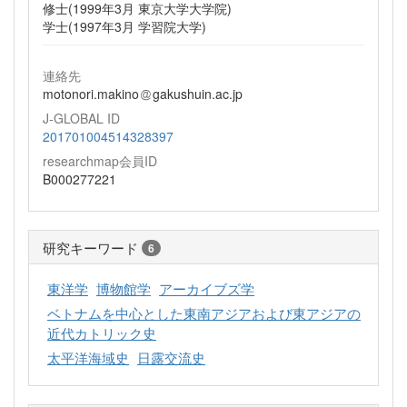
修士(1999年3月 東京大学大学院)
学士(1997年3月 学習院大学)
連絡先
motonori.makino
gakushuin.ac.jp
J-GLOBAL ID
201701004514328397
researchmap会員ID
B000277221
研究キーワード
6
東洋学
博物館学
アーカイブズ学
ベトナムを中心とした東南アジアおよび東アジアの
近代カトリック史
太平洋海域史
日露交流史