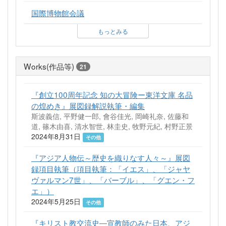
国際博物館会議
もっとみる
Works(作品等)
21
『創立100周年記念 知の大冒険ー東洋文庫 名品
の煌めき』展図録解説執筆・編集
斯波義信, 平野健一郎, 會谷佳光, 岡崎礼奈, 佐藤和
道, 篠木由喜, 清水智世, 林圭史, 牧野元紀, 村野正景
2024年8月31日
その他
『アジア人物伝～歴史を織りなす人々～』展図
録項目執筆（項目執筆：「イエス」、「ジャヤ
ヴァルマン7世」、「バーブル」、「グエン・フ
エ」）
2024年5月25日
その他
『キリスト教交流史―宣教師のみた日本、アジ