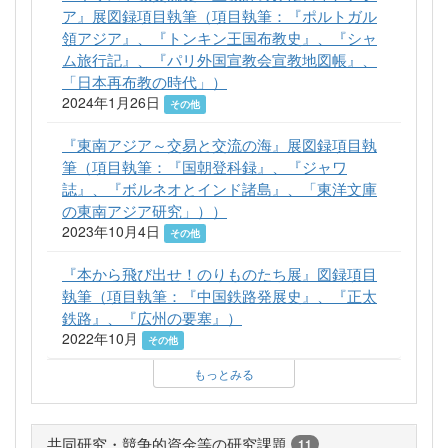
ア』展図録項目執筆（項目執筆：『ポルトガル
領アジア』、『トンキン王国布教史』、『シャ
ム旅行記』、『パリ外国宣教会宣教地図帳』、
「日本再布教の時代」）
2024年1月26日
その他
『東南アジア～交易と交流の海』展図録項目執
筆（項目執筆：『国朝登科録』、『ジャワ
誌』、『ボルネオとインド諸島』、「東洋文庫
の東南アジア研究」））
2023年10月4日
その他
『本から飛び出せ！のりものたち展』図録項目
執筆（項目執筆：『中国鉄路発展史』、『正太
鉄路』、『広州の要塞』）
2022年10月
その他
もっとみる
共同研究・競争的資金等の研究課題
11