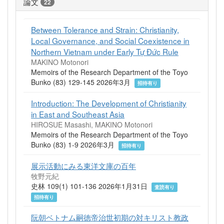
論文
22
Between Tolerance and Strain: Christianity,
Local Governance, and Social Coexistence in
Northern Vietnam under Early Tự Đức Rule
MAKINO Motonori
Memoirs of the Research Department of the Toyo
Bunko (83) 129-145 2026年3月
招待有り
Introduction: The Development of Christianity
in East and Southeast Asia
HIROSUE Masashi, MAKINO Motonori
Memoirs of the Research Department of the Toyo
Bunko (83) 1-9 2026年3月
招待有り
展示活動にみる東洋文庫の百年
牧野元紀
史林 109(1) 101-136 2026年1月31日
査読有り
招待有り
阮朝ベトナム嗣徳帝治世初期の対キリスト教政