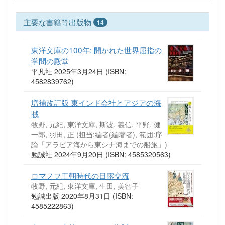
主要な書籍等出版物
14
東洋文庫の100年: 開かれた世界屈指の
学問の殿堂
平凡社 2025年3月24日 (ISBN:
4582839762)
増補改訂版 東インド会社とアジアの海
賊
牧野, 元紀, 東洋文庫, 斯波, 義信, 平野, 健
一郎, 羽田, 正 (担当:編者(編著者), 範囲:序
論「アラビア海から東シナ海までの船旅」)
勉誠社 2024年9月20日 (ISBN: 4585320563)
ロマノフ王朝時代の日露交流
牧野, 元紀, 東洋文庫, 生田, 美智子
勉誠出版 2020年8月31日 (ISBN:
4585222863)