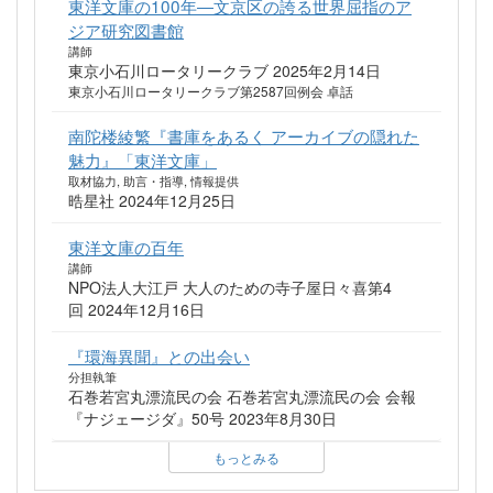
東洋文庫の100年―文京区の誇る世界屈指のア
ジア研究図書館
講師
東京小石川ロータリークラブ 2025年2月14日
東京小石川ロータリークラブ第2587回例会 卓話
南陀楼綾繁『書庫をあるく アーカイブの隠れた
魅力』「東洋文庫」
取材協力, 助言・指導, 情報提供
晧星社 2024年12月25日
東洋文庫の百年
講師
NPO法人大江戸 大人のための寺子屋日々喜第4
回 2024年12月16日
『環海異聞』との出会い
分担執筆
石巻若宮丸漂流民の会 石巻若宮丸漂流民の会 会報
『ナジェージダ』50号 2023年8月30日
もっとみる