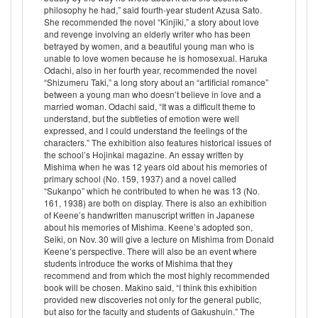
philosophy he had,” said fourth-year student Azusa Sato.
She recommended the novel “Kinjiki,” a story about love
and revenge involving an elderly writer who has been
betrayed by women, and a beautiful young man who is
unable to love women because he is homosexual. Haruka
Odachi, also in her fourth year, recommended the novel
“Shizumeru Taki,” a long story about an “artificial romance”
between a young man who doesn’t believe in love and a
married woman. Odachi said, “It was a difficult theme to
understand, but the subtleties of emotion were well
expressed, and I could understand the feelings of the
characters.” The exhibition also features historical issues of
the school’s Hojinkai magazine. An essay written by
Mishima when he was 12 years old about his memories of
primary school (No. 159, 1937) and a novel called
“Sukanpo” which he contributed to when he was 13 (No.
161, 1938) are both on display. There is also an exhibition
of Keene’s handwritten manuscript written in Japanese
about his memories of Mishima. Keene’s adopted son,
Seiki, on Nov. 30 will give a lecture on Mishima from Donald
Keene’s perspective. There will also be an event where
students introduce the works of Mishima that they
recommend and from which the most highly recommended
book will be chosen. Makino said, “I think this exhibition
provided new discoveries not only for the general public,
but also for the faculty and students of Gakushuin.” The