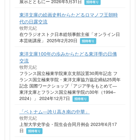
展示とともにー 2026年5月31日
招待有り
東洋文庫の絵画史料からたどるロマノフ王朝時
代の日露交流
牧野元紀
在ウラジオストク日本総領事館主催「オンライン日
本芸術講座」 2025年2月20日
招待有り
東洋文庫100年の歩みからたどる東洋學の日佛
交流
牧野元紀
フランス国立極東学院東京支部設置30周年記念 フ
ランス国立極東学院・東洋文庫協力協定締結25周年
記念 国際ワークショップ「アジア学をもとめて―
東洋文庫とフランス国立極東学院の30年（1994–
2024）」 2024年12月7日
招待有り
「ベトナム―誇り高き南の中華」
牧野元紀
上智大学史学会・院生会合同月例会 2023年6月17
日
招待有り