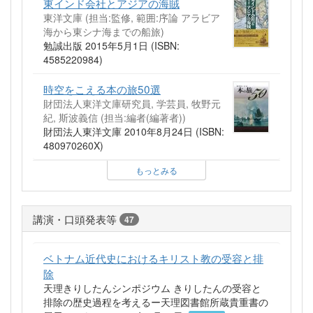
東インド会社とアジアの海賊
東洋文庫 (担当:監修, 範囲:序論 アラビア
海から東シナ海までの船旅)
勉誠出版 2015年5月1日 (ISBN:
4585220984)
時空をこえる本の旅50選
財団法人東洋文庫研究員, 学芸員, 牧野元
紀, 斯波義信 (担当:編者(編著者))
財団法人東洋文庫 2010年8月24日 (ISBN:
480970260X)
もっとみる
講演・口頭発表等
47
ベトナム近代史におけるキリスト教の受容と排
除
天理きりしたんシンポジウム きりしたんの受容と
排除の歴史過程を考えるー天理図書館所蔵貴重書の