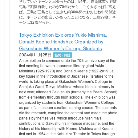
学していたキーンと出会ったのは、54年。 自衛隊市ケ谷駐
屯地で割腹自殺したのが70年だから、ごく大ざっぱに言え
ば、三島が三島として生きた約30年間のおおむね中間付近
に、キーンとの出会いがあったことになる。三島29歳、キ
ーンは32歳だった。
Tokyo Exhibition Explores Yukio Mishima,
Donald Keene friendship; Organized by
Gakushuin Women’s College Students
2024年11月25日
新聞・雑誌
An exhibition to commemorate the 70th anniversary of the
first meeting between Japanese literary giant Yukio
Mishima (1925-1970) and Donald Keene (1922-2019), a
key figure in the introduction of Japanese literature to the
world, is taking place at Gakushuin Women’s College in
Shinjuku Ward, Tokyo. Mishima, whose birth centenary is
next year, attended Gakushuin (formerly the Peers’ School)
from elementary through high schools. The exhibition was
organized by students from Gakushuin Women’s College
as part of a museum curation training course. The students
did the research, compiled the content and made the photo
panels by themselves, which introduce Mishima’s
contributions to Gakushuin’s in-house magazine, and the
history of his friendship with Keene. Mishima and Keene
first met in 1954 at the Kabukiza Theatre in Tokyo through