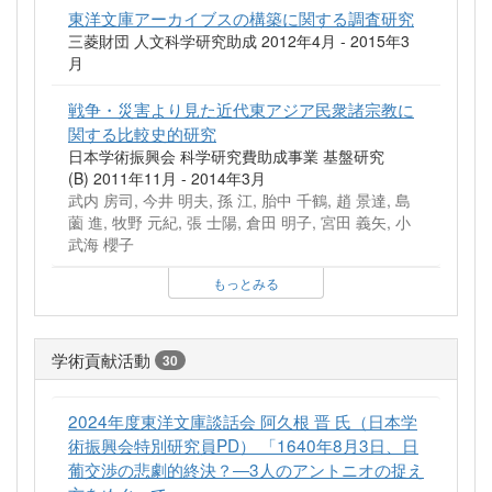
東洋文庫アーカイブスの構築に関する調査研究
三菱財団 人文科学研究助成 2012年4月 - 2015年3
月
戦争・災害より見た近代東アジア民衆諸宗教に
関する比較史的研究
日本学術振興会 科学研究費助成事業 基盤研究
(B) 2011年11月 - 2014年3月
武内 房司, 今井 明夫, 孫 江, 胎中 千鶴, 趙 景達, 島
薗 進, 牧野 元紀, 張 士陽, 倉田 明子, 宮田 義矢, 小
武海 櫻子
もっとみる
学術貢献活動
30
2024年度東洋文庫談話会 阿久根 晋 氏（日本学
術振興会特別研究員PD） 「1640年8月3日、日
葡交渉の悲劇的終決？―3人のアントニオの捉え