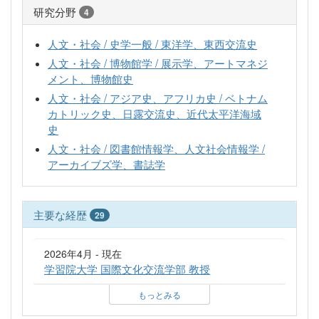
研究分野
4
人文・社会 / 史学一般 / 東洋学、東西交流史
人文・社会 / 博物館学 / 展示学、アートマネジ
メント、博物館史
人文・社会 / アジア史、アフリカ史 / ベトナム
カトリック史、日露交流史、近代太平洋海域
史
人文・社会 / 図書館情報学、人文社会情報学 /
アーカイブズ学、書誌学
主要な経歴
29
2026年4月 - 現在
学習院大学 国際文化交流学部 教授
もっとみる