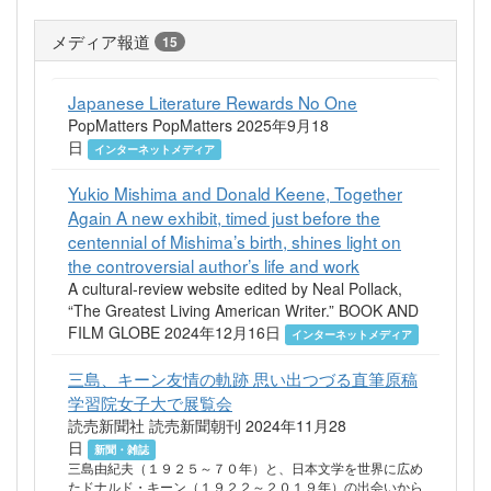
メディア報道
15
Japanese Literature Rewards No One
PopMatters PopMatters 2025年9月18
日
インターネットメディア
Yukio Mishima and Donald Keene, Together
Again A new exhibit, timed just before the
centennial of Mishima’s birth, shines light on
the controversial author’s life and work
A cultural-review website edited by Neal Pollack,
“The Greatest Living American Writer.” BOOK AND
FILM GLOBE 2024年12月16日
インターネットメディア
三島、キーン友情の軌跡 思い出つづる直筆原稿
学習院女子大で展覧会
読売新聞社 読売新聞朝刊 2024年11月28
日
新聞・雑誌
三島由紀夫（１９２５～７０年）と、日本文学を世界に広め
たドナルド・キーン（１９２２～２０１９年）の出会いから