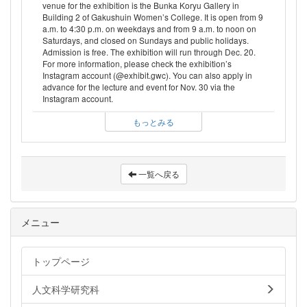
venue for the exhibition is the Bunka Koryu Gallery in
Building 2 of Gakushuin Women’s College. It is open from 9
a.m. to 4:30 p.m. on weekdays and from 9 a.m. to noon on
Saturdays, and closed on Sundays and public holidays.
Admission is free. The exhibition will run through Dec. 20.
For more information, please check the exhibition’s
Instagram account (@exhibit.gwc). You can also apply in
advance for the lecture and event for Nov. 30 via the
Instagram account.
もっとみる
一覧へ戻る
メニュー
トップページ
人文科学研究科