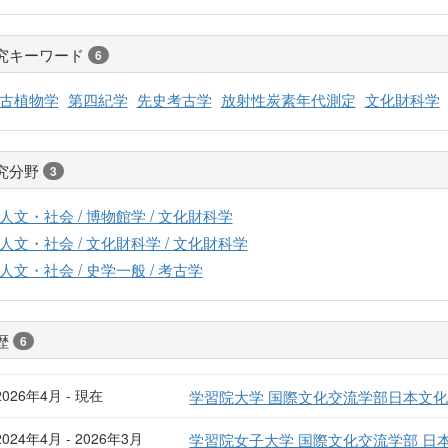
究キーワード
6
古植物学
第四紀学
先史考古学
放射性炭素年代測定
文化財科学
究分野
3
人文・社会 / 博物館学 / 文化財科学
人文・社会 / 文化財科学 / 文化財科学
人文・社会 / 史学一般 / 考古学
歴
6
2026年4月 - 現在
学習院大学 国際文化交流学部日本文化
2024年4月 - 2026年3月
学習院女子大学 国際文化交流学部 日