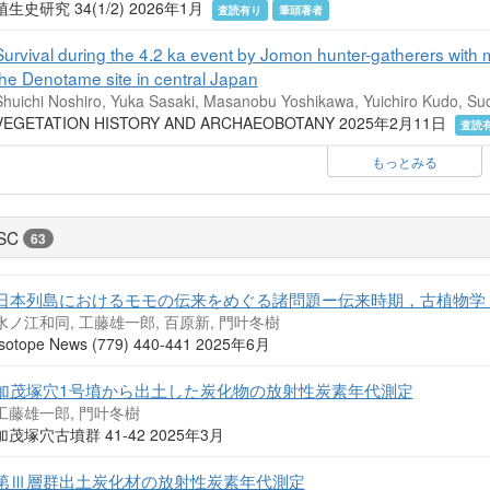
植生史研究 34(1/2) 2026年1月
査読有り
筆頭著者
Survival during the 4.2 ka event by Jomon hunter-gatherers with
the Denotame site in central Japan
Shuichi Noshiro, Yuka Sasaki, Masanobu Yoshikawa, Yuichiro Kudo, Su
VEGETATION HISTORY AND ARCHAEOBOTANY 2025年2月11日
査読
もっとみる
SC
63
日本列島におけるモモの伝来をめぐる諸問題ー伝来時期，古植物学
水ノ江和同, 工藤雄一郎, 百原新, 門叶冬樹
Isotope News (779) 440-441 2025年6月
加茂塚穴1号墳から出土した炭化物の放射性炭素年代測定
工藤雄一郎, 門叶冬樹
加茂塚穴古墳群 41-42 2025年3月
第Ⅲ層群出土炭化材の放射性炭素年代測定