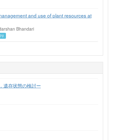
 management and use of plant resources at
darshan Bhandari
有り
，遺存状態の検討ー