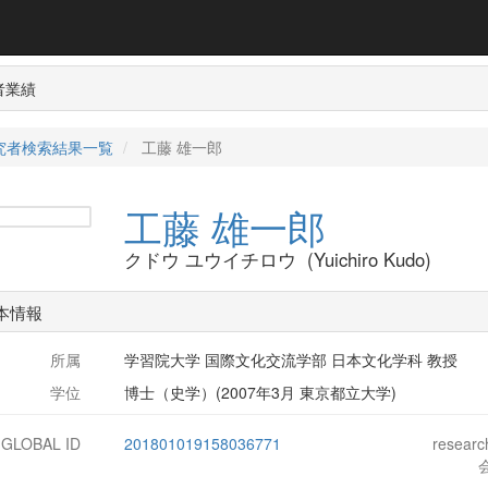
者業績
究者検索結果一覧
工藤 雄一郎
工藤 雄一郎
クドウ ユウイチロウ (Yuichiro Kudo)
本情報
所属
学習院大学 国際文化交流学部 日本文化学科 教授
学位
博士（史学）(2007年3月 東京都立大学)
-GLOBAL ID
201801019158036771
resear