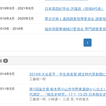
2019年9月 - 2021年8月
日本第四紀学会 評議員（領域4代表）
2016年4月 - 2020年3月
墨古沢南１遺跡調査指導委員会 調査
2010年 - 2016年
福井洞窟整備検討委員会 専門調査委
1
賞
3
2014年9月
2014年大会若手・学生発表賞 縄文時代草創期
工藤雄一郎
2011年5月
第1回論文賞 栃木県小山市寺野東遺跡から出土
代測定」『植生史研究』17-1, 13-25 日本植生
工藤雄一郎, 小林謙一, 江原 英, 中村俊夫