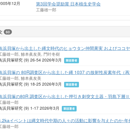
2005年12月
第3回学会奨励賞 日本植生史学会
工藤雄一郎
文
60
鳥浜貝塚から出土した縄文時代のヒョウタン仲間果実 およびココ
工藤雄一郎, 鯵本眞友美, 門叶冬樹
鳥浜貝塚研究 (9) 26-54 2026年3月
筆頭著者
鳥浜貝塚の 80R調査区から出土した縄 1037 の放射性炭素年代（
工藤雄一郎, 鯵本眞友美
鳥浜貝塚研究 (9) 18-25 2026年3月
筆頭著者
鳥浜貝塚の80R 調査区から出土した押引き刺突文土器・羽島下層
工藤雄一郎
鳥浜貝塚研究 (9) 1-17 2026年3月
筆頭著者
4.2kaイベントは縄文時代中期の人々の活動に影響を与えたのか-年
工藤雄一郎