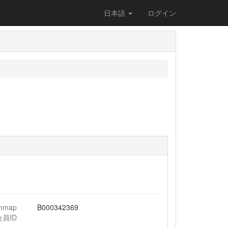
日本語
ログイン
chmap
B000342369
会員ID