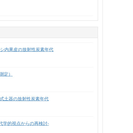
ヤシ内果皮の放射性炭素年代
再測定）
Ⅱ式土器の放射性炭素年代
代学的視点からの再検討-