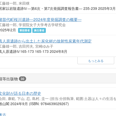
工藤雄一郎, 米田穣
居家以岩陰遺跡Ⅳ―第6次・第7次発掘調査報告書― 235-239 2025年3
猪苗代町桜川遺跡―2024年度発掘調査の概要―
工藤雄一郎, 学習院女子大学考古学研究会
2025年2月
筆頭著者
責任著者
真人原遺跡から出土した炭化材の放射性炭素年代測定
工藤雄一郎, 吉田邦夫, 宮崎ゆみ子
真人原遺跡Ⅳ165-173 165-173 2024年8月
もっとみる
籍等出版物
30
文化財が語る日本の歴史
会田, 康範, 下山, 忍, 島村, 圭一 (担当:分担執筆, 範囲:土器は人々の生活
雄山閣 2024年9月 (ISBN: 9784639029267)
考古