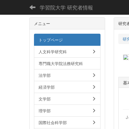
学習院大学 研究者情報
メニュー
研究
研
トップページ
人文科学研究科
専門職大学院法務研究科
法学部
基
経済学部
文学部
理学部
J
国際社会科学部