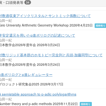
演・口頭発表等
34
対数過収束アイソクリスタルとサントミック係数について
山田一紀
Keio University Arithmetic Geometry Workshop 2026年4月23日
招待有り
半安定還元を用いたp進ポリログの記述について
山田一紀
日本数学会2026年度年会 2026年3月24日
対数リジッド基本群のホモトピー完全列と兵頭-加藤同型について
山田一紀
日本数学会2026年度年会 2026年3月24日
p進ポリログとp進レギュレーター
山田一紀
プロジェクト研究集会2025 2026年3月17日
A semistable approach to p-adic polylogarithms
山田一紀
Number theory and p-adic methods 2025年11月22日
招待有り