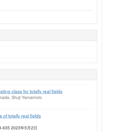
ng class for totally real fields
Yamada, Shuji Yamamoto
f totally real fields
9) 613-635 2023年5月2日