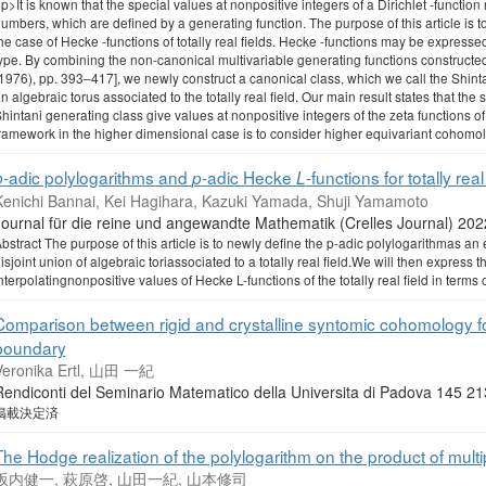
p>It is known that the special values at nonpositive integers of a Dirichlet -functi
umbers, which are defined by a generating function. The purpose of this article is to 
he case of Hecke -functions of totally real fields. Hecke -functions may be expressed
ype. By combining the non-canonical multivariable generating functions constructed 
1976), pp. 393–417], we newly construct a canonical class, which we call the Shint
n algebraic torus associated to the totally real field. Our main result states that the s
hintani generating class give values at nonpositive integers of the zeta functions of 
ramework in the higher dimensional case is to consider higher equivariant cohomol
-adic polylogarithms and
-adic Hecke
-functions for totally real
p
p
L
Kenichi Bannai, Kei Hagihara, Kazuki Yamada, Shuji Yamamoto
Journal für die reine und angewandte Mathematik (Crelles Journal
bstract The purpose of this article is to newly define the p-adic polylogarithmas an 
isjoint union of algebraic toriassociated to a totally real field.We will then express 
nterpolatingnonpositive values of Hecke L-functions of the totally real field in terms
Comparison between rigid and crystalline syntomic cohomology for
boundary
Veronika Ertl, 山田 一紀
Rendiconti del Seminario Matematico della Universita di Padova 14
掲載決定済
The Hodge realization of the polylogarithm on the product of multi
坂内健一, 萩原啓, 山田一紀, 山本修司