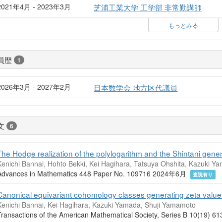
2021年4月 - 2023年3月
芝浦工業大学 工学部 非常勤講師
もっとみる
員歴
1
2026年3月 - 2027年2月
日本数学会 地方区代議員
文
6
The Hodge realization of the polylogarithm and the Shintani generati
Kenichi Bannai, Hohto Bekki, Kei Hagihara, Tatsuya Ohshita, Kazuki 
Advances in Mathematics 448 Paper No. 109716 2024年6月
査読有り
Canonical equivariant cohomology classes generating zeta values o
Kenichi Bannai, Kei Hagihara, Kazuki Yamada, Shuji Yamamoto
Transactions of the American Mathematical Society, Series B 10(1