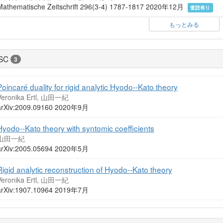
Mathematische Zeitschrift 296(3-4) 1787-1817 2020年12月
査読有り
もっとみる
SC
3
Poincaré duality for rigid analytic Hyodo--Kato theory
Veronika Ertl, 山田一紀
arXiv:2009.09160 2020年9月
Hyodo--Kato theory with syntomic coefficients
山田一紀
arXiv:2005.05694 2020年5月
Rigid analytic reconstruction of Hyodo--Kato theory
Veronika Ertl, 山田一紀
arXiv:1907.10964 2019年7月