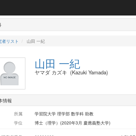
科
究者リスト
山田 一紀
山田 一紀
ヤマダ カズキ (Kazuki Yamada)
本情報
所属
学習院大学 理学部 数学科 助教
学位
博士（理学）(2020年3月 慶應義塾大学)