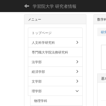
学習院大学 研究者情報
メニュー
数学
研
トップページ
人文科学研究科
専門職大学院法務研究科
法学部
経済学部
基
文学部
理学部
物理学科