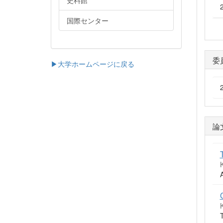
史料館
国際センター
委
▶大学ホームページに戻る
論