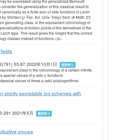
on may be expressed using the generalized Bernoulli
consider the generalization of this classical result to
 canonically as a finite sum of zeta functions of Lerch
by Shintani [J. Fac. Sci. Univ. Tokyo Sect. IA Math. 23
ani generating class, in the equivariant cohomology of
pecializations at torsion points of the derivatives of the
Lerch type. This result gives the insight that the correct
ogy classes instead of functions.</p>
 fields
) 2022(791) 53-87 2022年10月1日
査読有り
equivariant class in the cohomology of a certain infinite
the special values of p-adic L-functions
 ofspecial values of these p-adic polylogarithms.
 strictly semistable log schemes with
5 213-291 2021年5月
査読有り
plicative groups