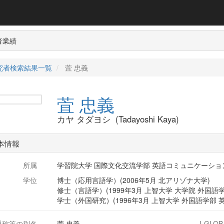
者業績
究者検索結果一覧
萓 忠義
萓 忠義
カヤ タダヨシ (Tadayoshi Kaya)
本情報
所属
学習院大学 国際文化交流学部 英語コミュニケーション
学位
博士（応用言語学）(2006年5月 北アリゾナ大学)
修士（言語学）(1999年3月 上智大学 大学院 外国語
学士（外国研究）(1996年3月 上智大学 外国語学部 
通称等の別名
萱 忠義
J-GLOB