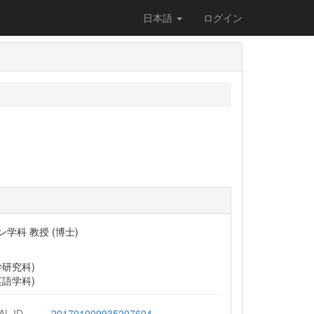
日本語
ログイン
学科 教授 (博士)
学研究科)
英語学科)
AL ID
201701009935207604