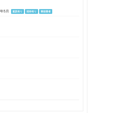
2026年5月
査読有り
招待有り
筆頭著者