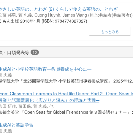
やさしい英語のことわざ (2) くらしで使える英語のことわざ
安藤 邦男, 萓 忠義, Cuong Huynh, James Wang (担当:共編者(共編著者))
くもん出版 2018年1月 (ISBN: 9784774327327)
もっとみる
演・口頭発表等
10
生成AIと小学校英語教育―教員養成を中心に―
萓 忠義
聖学院大学「第25回聖学院大学 小学校英語指導者養成講座」 2025年12
From Classroom Learners to Real-life Users: Part 2─Open 
授業と話題階層化（広がりと深み）の理論と実践─
吉田 研作, 藤田保, 萓 忠義, 他
京都文英堂 「Open Seas for Global Friendships 第３回英語セミナー」
生成AIと英語学習
萓 忠義