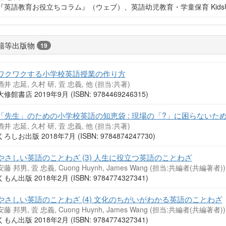
『英語教育お役立ちコラム』（ウェブ）、英語幼児教育・学童保育 KidsUP
籍等出版物
19
ワクワクする小学校英語授業の作り方
酒井 志延, 久村 研, 萓 忠義, 他 (担当:共著)
大修館書店 2019年9月 (ISBN: 9784469246315)
「先生」のための小学校英語の知恵袋 : 現場の「?」に困らないた
酒井 志延, 久村 研, 萓 忠義, 他 (担当:共著)
くろしお出版 2018年7月 (ISBN: 9784874247730)
やさしい英語のことわざ (3) 人生に役立つ英語のことわざ
安藤 邦男, 萓 忠義, Cuong Huynh, James Wang (担当:共編者(共編著者))
くもん出版 2018年2月 (ISBN: 9784774327341)
やさしい英語のことわざ (4) 文化のちがいがわかる英語のことわざ
安藤 邦男, 萓 忠義, Cuong Huynh, James Wang (担当:共編者(共編著者))
くもん出版 2018年2月 (ISBN: 9784774327341)