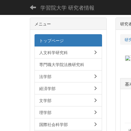
学習院大学 研究者情報
メニュー
研究
研
トップページ
人文科学研究科
専門職大学院法務研究科
法学部
基
経済学部
文学部
理学部
国際社会科学部