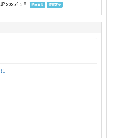
 2025年3月
招待有り
筆頭著者
めに