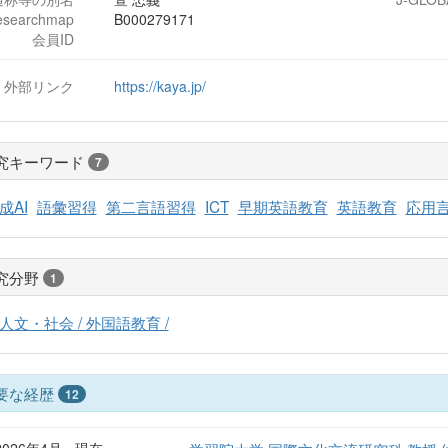
esearchmap
B000279171
会員ID
外部リンク
https://kaya.jp/
究キーワード
7
成AI
語彙習得
第二言語習得
ICT
早期英語教育
英語教育
応用
究分野
1
人文・社会 / 外国語教育 /
要な経歴
12