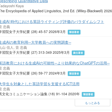
Describing Quantitative Data
Tadayoshi Kaya
The Encyclopedia of Applied Linguistics, 2nd Ed. (Wiley-Blackwell) 
生成AI 時代における英語ライティング評価のパラダイムシフト
萓 忠義
学習院女子大学紀要 (28) 45-57 2026年3月
筆頭著者
生成AIの教育利用─大学教員への実態調査─
丸山 信人, 萓 忠義
学習院女子大学紀要 (27) 313-349 2025年3月
責任著者
英語教育における生成AIの可能性─より効果的なChatGPTの活用─
萓 忠義
学習院女子大学紀要 (26) 59-77 2024年3月
筆頭著者
大学生を対象とした英語学習を支援するICT活用
萓 忠義
異文化コミュニケーション論集 (18) 91-104 2020年
筆頭著者
もっとみる