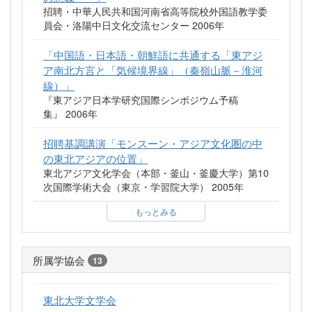
招聘・中華人民共和国河南省高等院校外国語教学委
員会・洛陽中日文化交流センター 2006年
「中国語・日本語・朝鮮語に共通する「東アジ
ア南北方言と「気候境界線」（秦嶺山脈－淮河
線）」
『東アジア日本学研究国際シンポジウム予稿
集』 2006年
招聘基調講演「モンスーン・アジア文化圏の中
の東北アジアの位置」
東北アジア文化学会（本部・釜山・釜慶大学）第10
次国際学術大会（東京・学習院大学） 2005年
もっとみる
所属学協会
13
東北大学文学会