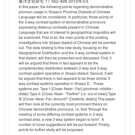
東洋文化研究 17 562-498 2015年3月
In this paper, the following points regarding demonstrative
pronoun usage in Shaanxi Province Dialects of Chinese
Language will be considered. In particular, those points of
the 3-way contrast system of demonstrative pronouns
expressing distance contrasts present in Chinese
Language that are of interest to geographical linguistics will
be examined. First of all, the main points of the existing
investigations into Shaaxi dialect of Chinese will be pointed
out. The data relating to this new study, focusing on the
Geographical Distribution and the 3-way contrast system in
that dialect, will then be presented and discussed. First, it
will be argued that there in fact appears to be the
complementary distribution between 2-way and 3-way
contrast system operative in Shaaxi dialect. Second, it will
be argued that there in fact appears to be three similar 3-
way contrast systems operative in Shaaxi D. . These
systems are; Type I: [Close–Near– Far] (proximal–middle–
distal) Type II: [Close–Near– "Farther" (i.e. out of view)] Type
III: [Close–Near–Far–Around? (Outskirts, distal)] This paper
will then look at the currently most prominent theory on
Chinese demonstrative pronouns, i.e. that "through the
meeting of some differing contrast systems in 2-way
contrast area, a new 3-way system began to form". A
number of novel suggestions will be put forward. Finally,
points for further study will be proposed.