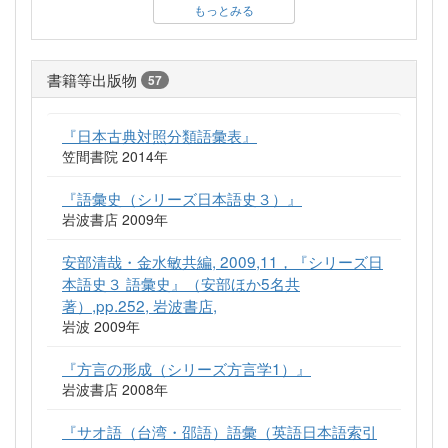
もっとみる
書籍等出版物
57
『日本古典対照分類語彙表』
笠間書院 2014年
『語彙史（シリーズ日本語史３）』
岩波書店 2009年
安部清哉・金水敏共編, 2009,11，『シリーズ日
本語史３ 語彙史』（安部ほか5名共
著）,pp.252, 岩波書店,
岩波 2009年
『方言の形成（シリーズ方言学1）』
岩波書店 2008年
『サオ語（台湾・邵語）語彙（英語日本語索引