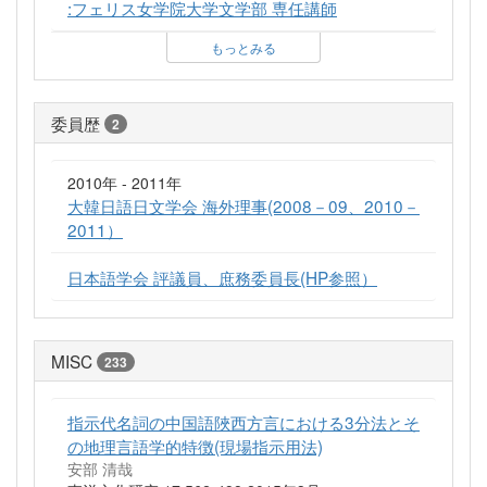
:フェリス女学院大学文学部 専任講師
もっとみる
委員歴
2
2010年 - 2011年
大韓日語日文学会 海外理事(2008－09、2010－
2011）
日本語学会 評議員、庶務委員長(HP参照）
MISC
233
指示代名詞の中国語陜西方言における3分法とそ
の地理言語学的特徴(現場指示用法)
安部 清哉