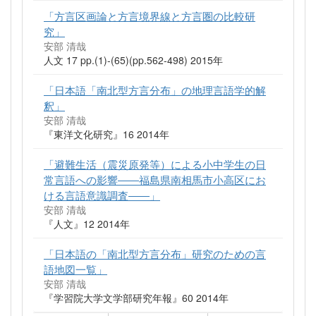
「方言区画論と方言境界線と方言圏の比較研
究」
安部 清哉
人文 17 pp.(1)-(65)(pp.562-498) 2015年
「日本語「南北型方言分布」の地理言語学的解
釈」
安部 清哉
『東洋文化研究』16 2014年
「避難生活（震災原発等）による小中学生の日
常言語への影響――福島県南相馬市小高区にお
ける言語意識調査――」
安部 清哉
『人文』12 2014年
「日本語の「南北型方言分布」研究のための言
語地図一覧」
安部 清哉
『学習院大学文学部研究年報』60 2014年