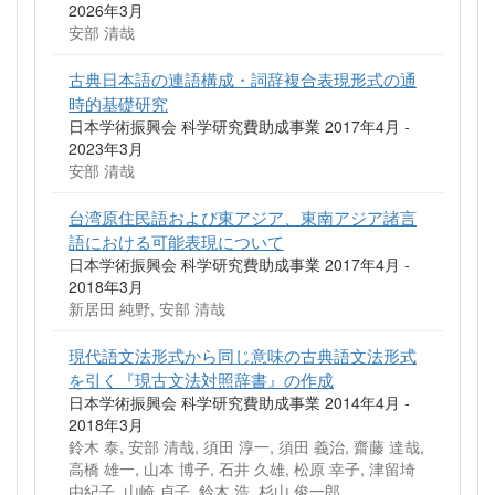
2026年3月
安部 清哉
古典日本語の連語構成・詞辞複合表現形式の通
時的基礎研究
日本学術振興会 科学研究費助成事業 2017年4月 -
2023年3月
安部 清哉
台湾原住民語および東アジア、東南アジア諸言
語における可能表現について
日本学術振興会 科学研究費助成事業 2017年4月 -
2018年3月
新居田 純野, 安部 清哉
現代語文法形式から同じ意味の古典語文法形式
を引く『現古文法対照辞書』の作成
日本学術振興会 科学研究費助成事業 2014年4月 -
2018年3月
鈴木 泰, 安部 清哉, 須田 淳一, 須田 義治, 齋藤 達哉,
高橋 雄一, 山本 博子, 石井 久雄, 松原 幸子, 津留埼
由紀子, 山崎 貞子, 鈴木 浩, 杉山 俊一郎