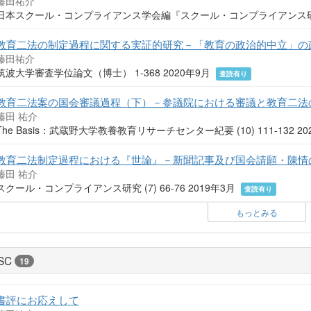
藤田祐介
日本スクール・コンプライアンス学会編『スクール・コンプライアンス研究の現
教育二法の制定過程に関する実証的研究－「教育の政治的中立」の
藤田祐介
筑波大学審査学位論文（博士） 1-368 2020年9月
査読有り
教育二法案の国会審議過程（下）－参議院における審議と教育二法
藤田 祐介
The Basis：武蔵野大学教養教育リサーチセンター紀要 (10) 111-132 2
教育二法制定過程における『世論』－新聞記事及び国会請願・陳情
藤田 祐介
スクール・コンプライアンス研究 (7) 66-76 2019年3月
査読有り
もっとみる
SC
19
書評にお応えして