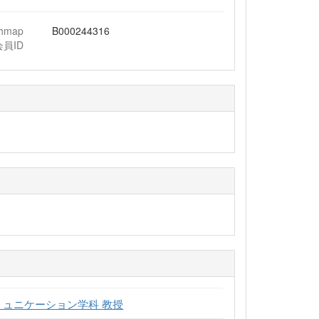
chmap
B000244316
会員ID
ミュニケーション学科 教授