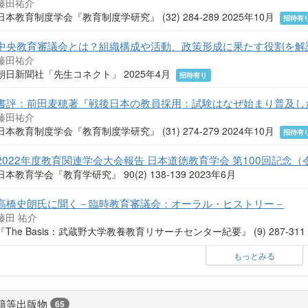
藤田祐介
日本教育制度学会『教育制度学研究』 (32) 284-289 2025年10月
招待有
中央教育審議会とは？組織構成や活動、政策形成に果たす役割を解
藤田祐介
朝日新聞社「先生コネクト」 2025年4月
招待有り
書評：前田麦穂著『戦後日本の教員採用：試験はなぜ始まり普及し
藤田祐介
日本教育制度学会『教育制度学研究』 (31) 274-279 2024年10月
招待有
2022年度教育関連学会大会報告 日本道徳教育学会 第100回記念
日本教育学会『教育学研究』 90(2) 138-139 2023年6月
高橋史朗氏に聞く－臨時教育審議会：オーラル・ヒストリー－
藤田 祐介
『The Basis：武蔵野大学教養教育リサーチセンター紀要』 (9) 287-311
もっとみる
籍等出版物
65