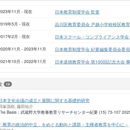
2023年11月 - 現在
日本教育制度学会 監査
2019年5月 - 現在
品川区教育委員会 戸越小学校校区教育
2017年2月 - 現在
日本スクール・コンプライアンス学会
2020年11月 - 2023年11月
日本教育制度学会 紀要編集委員会委
2021年10月 - 2022年11月
日本道徳教育学会 第100回記念大会 
文
19
日本文化会議の成立と展開に関する基礎的研究
貝塚茂樹, 藤田祐介
The Basis：武蔵野大学教養教育リサーチセンター紀要 (15) 73-107 20
「教育の政治的中立」をめぐる動向と課題－主権者教育を中心に－