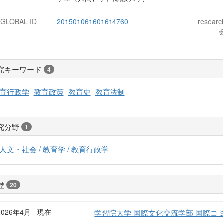
-GLOBAL ID
201501061601614760
resear
究キーワード
4
育行政学
教育政策
教育史
教育法制
究分野
1
人文・社会 / 教育学 / 教育行政学
歴
20
2026年4月 - 現在
学習院大学 国際文化交流学部 国際コ