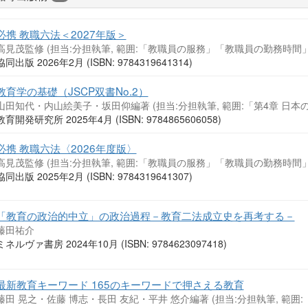
必携 教職六法＜2027年版＞
高見茂監修 (担当:分担執筆, 範囲:「教職員の服務」「教職員の勤務時間
協同出版 2026年2月 (ISBN: 9784319641314)
教育学の基礎（JSCP双書No.2）
山田知代・内山絵美子・坂田仰編著 (担当:分担執筆, 範囲:「第4章 日本
教育開発研究所 2025年4月 (ISBN: 9784865606058)
必携 教職六法〈2026年度版〉
高見茂監修 (担当:分担執筆, 範囲:「教職員の服務」「教職員の勤務時間
協同出版 2025年2月 (ISBN: 9784319641307)
「教育の政治的中立」の政治過程－教育二法成立史を再考する－
藤田祐介
ミネルヴァ書房 2024年10月 (ISBN: 9784623097418)
最新教育キーワード 165のキーワードで押さえる教育
藤田 晃之・佐藤 博志・長田 友紀・平井 悠介編著 (担当:分担執筆, 範