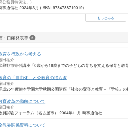
育公務員特例法」)
時事通信社 2024年3月 (ISBN: 9784788719019)
もっとみる
演・口頭発表等
6
教育を行政から考える
藤田祐介
武蔵野市寄付講座「0歳から18歳までの子どもの育ちを支える保育と教育」 
教育の「自由化」と公教育の揺らぎ
藤田祐介
平成25年度熊本学園大学秋期公開講座「社会の変容と教育－『学校』の揺ら
教育改革の動向について
藤田祐介
教員試験フォーラム（名古屋市） 2004年11月 時事通信社
全教委関係資料について