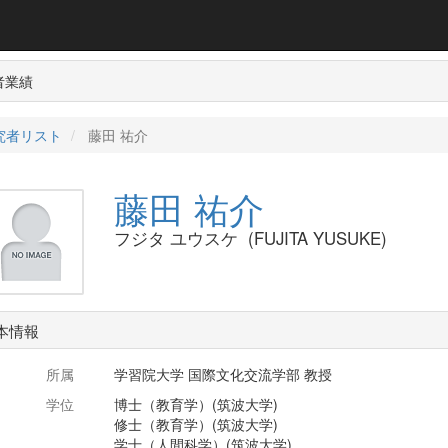
者業績
究者リスト
藤田 祐介
藤田 祐介
フジタ ユウスケ (FUJITA YUSUKE)
本情報
所属
学習院大学 国際文化交流学部 教授
学位
博士（教育学）(筑波大学)
修士（教育学）(筑波大学)
学士（人間科学）(筑波大学)