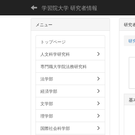
学習院大学 研究者情報
メニュー
研究
研
トップページ
人文科学研究科
専門職大学院法務研究科
法学部
経済学部
基
文学部
理学部
国際社会科学部