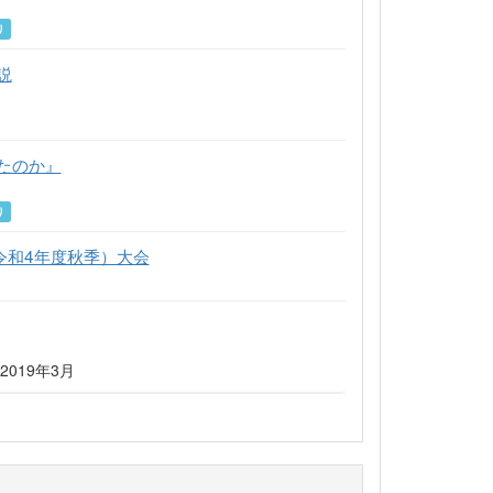
り
説
たのか』
り
（令和4年度秋季）大会
 2019年3月