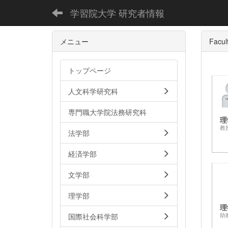
学習院大学 研究者情報
メニュー
Facul
トップページ
人文科学研究科
専門職大学院法務研究科
理
教
法学部
経済学部
文学部
理学部
理
国際社会科学部
助