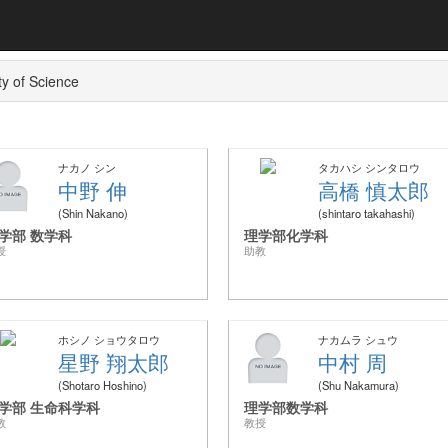
ty of Science
ナカノ シン
タカハシ シンタロウ
中野 伸
高橋 慎太郎
Shin Nakano
shintaro takahashi
学部 数学科
理学部化学科
授
助教
ホシノ ショウタロウ
ナカムラ シュウ
星野 翔太郎
中村 周
Shotaro Hoshino
Shu Nakamura
学部 生命科学科
理学部数学科
教
教授