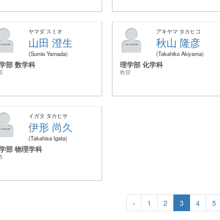
ヤマダ スミオ
アキヤマ タカヒコ
山田 澄生
秋山 隆彦
Sumio Yamada
Takahiko Akiyama
学部 数学科
理学部 化学科
授
教授
イガタ タカヒサ
伊形 尚久
Takahisa Igata
学部 物理学科
教
‹
1
2
3
4
5