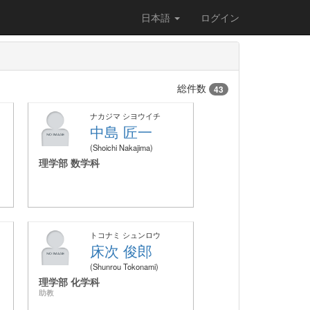
日本語
ログイン
総件数
43
ナカジマ シヨウイチ
中島 匠一
Shoichi Nakajima
理学部 数学科
トコナミ シュンロウ
床次 俊郎
Shunrou Tokonami
理学部 化学科
助教