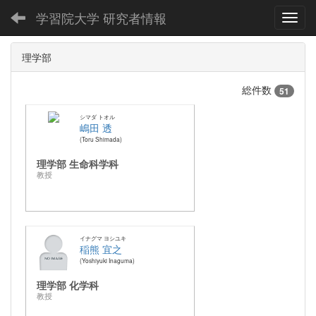
学習院大学 研究者情報
Toggl
理学部
総件数
51
シマダ トオル
嶋田 透
Toru Shimada
理学部 生命科学科
教授
イナグマ ヨシユキ
稲熊 宜之
Yoshiyuki Inaguma
理学部 化学科
教授