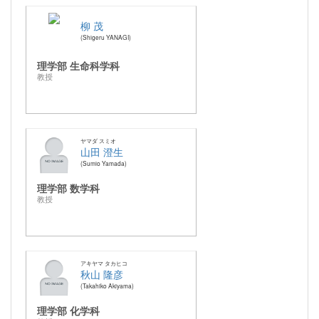
柳 茂
Shigeru YANAGI
理学部 生命科学科
教授
ヤマダ スミオ
山田 澄生
Sumio Yamada
理学部 数学科
教授
アキヤマ タカヒコ
秋山 隆彦
Takahiko Akiyama
理学部 化学科