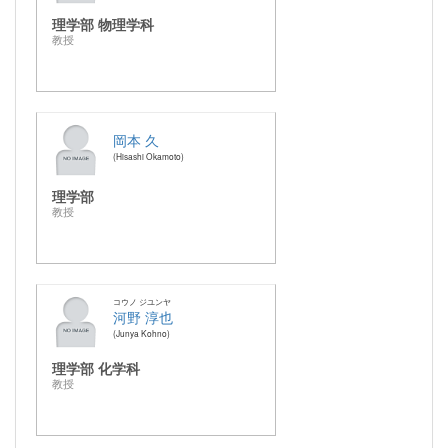
理学部 物理学科
教授
岡本 久
Hisashi Okamoto
理学部
教授
コウノ ジユンヤ
河野 淳也
Junya Kohno
理学部 化学科
教授