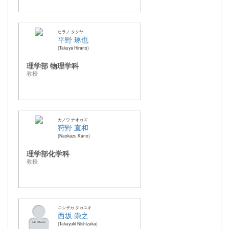
ヒラノ タクヤ
平野 琢也
Takuya Hirano
理学部 物理学科
教授
カノウ ナオカズ
狩野 直和
Naokazu Kano
理学部化学科
教授
ニシザカ タカユキ
西坂 崇之
Takayuki Nishizaka