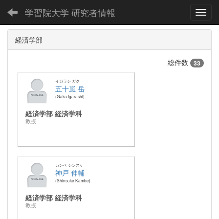
学習院大学 研究者情報
Toggl
経済学部
総件数
33
イガラシ ガク
五十嵐 岳
Gaku Igarashi
経済学部 経済学科
教授
カンベ シンスケ
神戸 伸輔
Shinsuke Kambe
経済学部 経済学科
教授