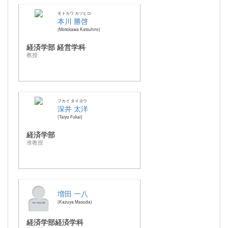
モトカワ カツヒロ
本川 勝啓
Motokawa Katsuhiro
経済学部 経営学科
教授
フカイ タイヨウ
深井 太洋
Taiyo Fukai
経済学部
准教授
増田 一八
Kazuya Masuda
経済学部経済学科