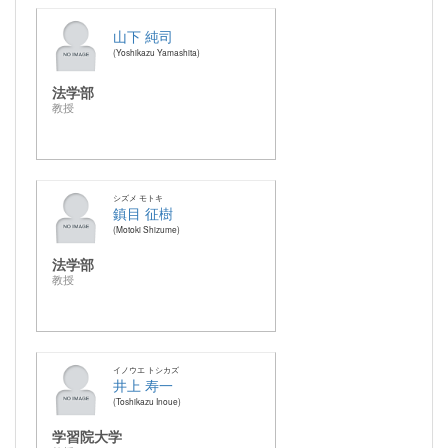
山下 純司
Yoshikazu Yamashita
法学部
教授
シズメ モトキ
鎮目 征樹
Motoki Shizume
法学部
教授
イノウエ トシカズ
井上 寿一
Toshikazu Inoue
学習院大学