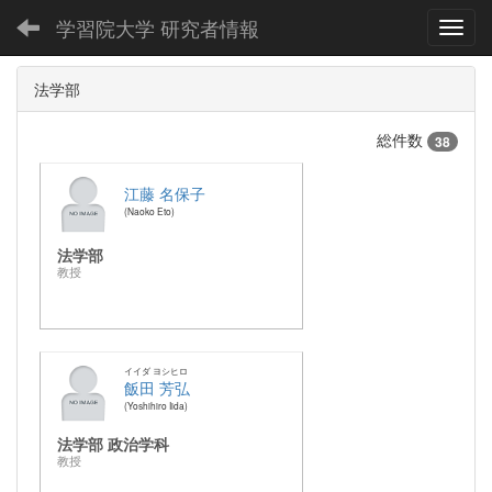
学習院大学 研究者情報
Toggl
法学部
総件数
38
江藤 名保子
Naoko Eto
法学部
教授
イイダ ヨシヒロ
飯田 芳弘
Yoshihiro Iida
法学部 政治学科
教授