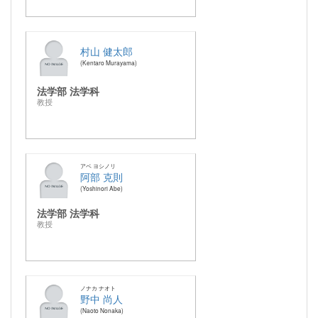
村山 健太郎
Kentaro Murayama
法学部 法学科
教授
アベ ヨシノリ
阿部 克則
Yoshinori Abe
法学部 法学科
教授
ノナカ ナオト
野中 尚人
Naoto Nonaka