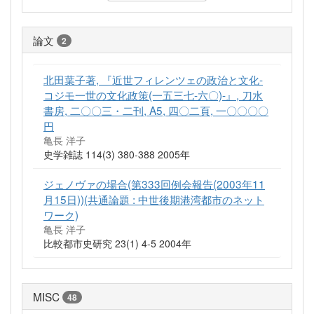
論文
2
北田葉子著, 『近世フィレンツェの政治と文化-
コジモ一世の文化政策(一五三七-六〇)-』, 刀水
書房, 二〇〇三・二刊, A5, 四〇二頁, 一〇〇〇〇
円
亀長 洋子
史学雑誌 114(3) 380-388 2005年
ジェノヴァの場合(第333回例会報告(2003年11
月15日))(共通論題 : 中世後期港湾都市のネット
ワーク)
亀長 洋子
比較都市史研究 23(1) 4-5 2004年
MISC
48