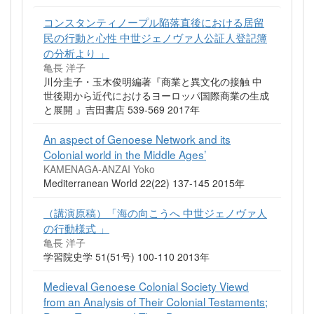
コンスタンティノープル陥落直後における居留
民の行動と心性 中世ジェノヴァ人公証人登記簿
の分析より 」
亀長 洋子
川分圭子・玉木俊明編著『商業と異文化の接触 中
世後期から近代におけるヨーロッパ国際商業の生成
と展開 』吉田書店 539-569 2017年
An aspect of Genoese Network and its
Colonial world in the Middle Ages’
KAMENAGA-ANZAI Yoko
Mediterranean World 22(22) 137-145 2015年
（講演原稿）「海の向こうへ 中世ジェノヴァ人
の行動様式 」
亀長 洋子
学習院史学 51(51号) 100-110 2013年
Medieval Genoese Colonial Society Viewd
from an Analysis of Their Colonial Testaments;