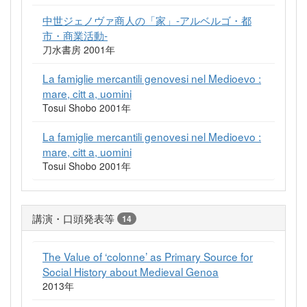
中世ジェノヴァ商人の「家」-アルベルゴ・都
市・商業活動-
刀水書房 2001年
La famiglie mercantili genovesi nel Medioevo :
mare, citt a, uomini
Tosui Shobo 2001年
La famiglie mercantili genovesi nel Medioevo :
mare, citt a, uomini
Tosui Shobo 2001年
講演・口頭発表等
14
The Value of ‘colonne’ as Primary Source for
Social History about Medieval Genoa
2013年