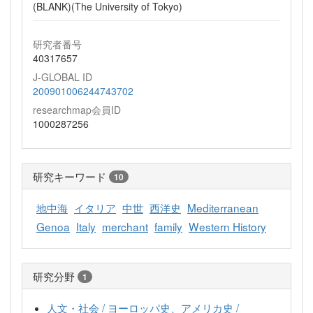
(BLANK)(The University of Tokyo)
研究者番号
40317657
J-GLOBAL ID
200901006244743702
researchmap会員ID
1000287256
研究キーワード
10
地中海
イタリア
中世
西洋史
Mediterranean
Genoa
Italy
merchant
family
Western History
研究分野
1
人文・社会 / ヨーロッパ史、アメリカ史 /