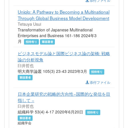
添付ファイル
Uniqlo: A Pathway to Becoming a Multinational
Through Global Business Model Development
Tetsuya Usui
Transformation of Japanese Multinational
Enterprises and Business 161-186 2024年3
月
招待有り
筆頭著者
ビジネスモデル論と国際ビジネス論の架橋: 戦略
論の分析視角
臼井哲也
明大商学論叢 105(3) 23-43 2023年3月
招待有り
筆頭著者
添付ファイル
日本企業研究の戦略的方向性−国際的な発信を目
指して −
臼井哲也
組織科学 53(4) 4-17 2020年6月20日
招待有り
筆頭著者
組織学会