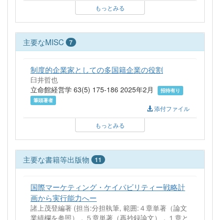
もっとみる
主要なMISC
7
制度的企業家としての多国籍企業の役割
臼井哲也
立命館経営学 63(5) 175-186 2025年2月
招待有り
筆頭著者
添付ファイル
もっとみる
主要な書籍等出版物
11
国際マーケティング・ケイパビリティー戦略計
画から実行能力へー
諸上茂登編著 (担当:分担執筆, 範囲:４章単著（論文
業績欄を参照），５章単著（再抄録論文），１章と