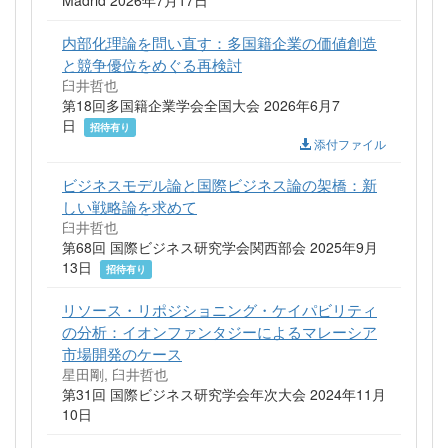
Madrid 2026年7月17日
内部化理論を問い直す：多国籍企業の価値創造
と競争優位をめぐる再検討
臼井哲也
第18回多国籍企業学会全国大会 2026年6月7
日
招待有り
添付ファイル
ビジネスモデル論と国際ビジネス論の架橋：新
しい戦略論を求めて
臼井哲也
第68回 国際ビジネス研究学会関西部会 2025年9月
13日
招待有り
リソース・リポジショニング・ケイパビリティ
の分析：イオンファンタジーによるマレーシア
市場開発のケース
星田剛, 臼井哲也
第31回 国際ビジネス研究学会年次大会 2024年11月
10日