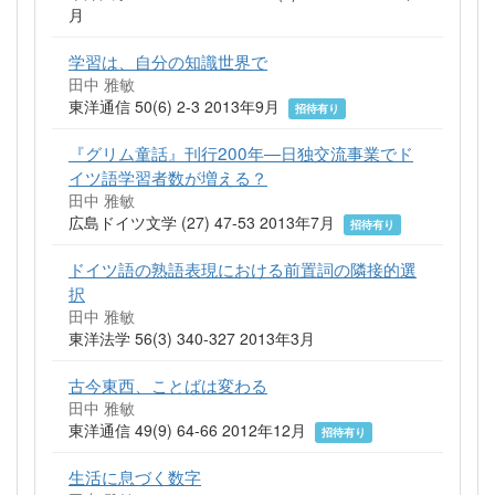
月
学習は、自分の知識世界で
田中 雅敏
東洋通信 50(6) 2-3 2013年9月
招待有り
『グリム童話』刊行200年―日独交流事業でド
イツ語学習者数が増える？
田中 雅敏
広島ドイツ文学 (27) 47-53 2013年7月
招待有り
ドイツ語の熟語表現における前置詞の隣接的選
択
田中 雅敏
東洋法学 56(3) 340-327 2013年3月
古今東西、ことばは変わる
田中 雅敏
東洋通信 49(9) 64-66 2012年12月
招待有り
生活に息づく数字