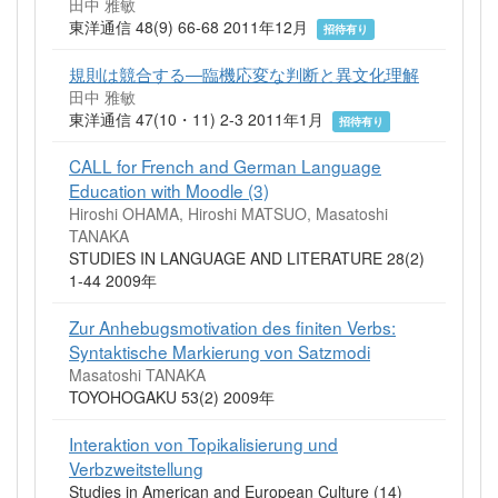
田中 雅敏
東洋通信 48(9) 66-68 2011年12月
招待有り
規則は競合する―臨機応変な判断と異文化理解
田中 雅敏
東洋通信 47(10・11) 2-3 2011年1月
招待有り
CALL for French and German Language
Education with Moodle (3)
Hiroshi OHAMA, Hiroshi MATSUO, Masatoshi
TANAKA
STUDIES IN LANGUAGE AND LITERATURE 28(2)
1-44 2009年
Zur Anhebugsmotivation des finiten Verbs:
Syntaktische Markierung von Satzmodi
Masatoshi TANAKA
TOYOHOGAKU 53(2) 2009年
Interaktion von Topikalisierung und
Verbzweitstellung
Studies in American and European Culture (14)