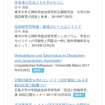
学習者の文法メモを手がかりに
田中 雅敏
東洋大学人間科学総合研究所公開研究会「大学の外
国語教育の現状と未来」 2019年7月6日
自由研究型研修：最後のピースはドイツで
田中 雅敏
東洋大学人間科学総合研究所シンポジウム「学生の
モビリティの可能性と問題点ー特に海外研修科目を
めぐって」 2018年12月2日
Verbstellung und Satzmodus im Deutschen
und Japanischen (kontrastiv)
Linguistisches Kolloquium / Universität Mainz 2017
年4月26日
招待有り
定動詞後置を伴わないドイツ語従属節にみる定
動詞位置の動機づけ
広島大学大学院総合科学研究科「言語と情報研究」
第 36回公開セミナー 2011年12月20日
招待有り
文法再発見 － ドイツ語文法丸暗記からの脱却を