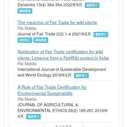
Dynamics 13(4) 384-394 2022年9月
査読有り
筆頭著者
The meaning of Fair Trade for wild plants
Rie Makita
Journal of Fair Trade 2(2) 1-4 2021年6月
査読有り
招待有り
筆頭著者
Application of Fair Trade certification for wild
plants: Lessons from a FairWild project in India
Rie Makita
International Journal of Sustainable Development
and World Ecology 2018年2月
査読有り
A Role of Fair Trade Certification for
Environmental Sustainability
Rie Makita
JOURNAL OF AGRICULTURAL &
ENVIRONMENTAL ETHICS 29(2) 185-201 2016年
4月
査読有り
もっとみる