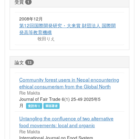
受賞
1
2008年12月
第12回国際開発研究・大来賞 財団法人 国際開
発高等教育機構
牧田りえ
論文
13
Community forest users in Nepal encountering
ethical consumerism from the Global North
Rie Makita
Journal of Fair Trade 6(1) 25-49 2025年5
月
査読有り
筆頭著者
Untangling the confluence of two alternative
food movements: local and organic
Rie Makita
International Journal on Food System