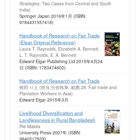
Strategies: Two Cases from Central and South
India)
Springer Japan 2016年1月 (ISBN:
9784431557418)
Handbook of Research on Fair Trade
(Elgar Original Reference)
Laura T. Raynolds, Elizabeth A. Bennett,
L. T. Raynolds, E. A. Bennett
Edward Elgar Publishing Ltd 2015年4月24
日 (ISBN: 1783474602)
Handbook of Research on Fair Trade
牧田 りえ (担当:分担執筆, 範囲:28. Fair trade and
Plantation Workers in Asia)
Edward Elgar 2015年3月
Livelihood Diversification and
Landlessness in Rural Bangladesh
Rie Makita
University Press 2007年 (ISBN:
984051783X)