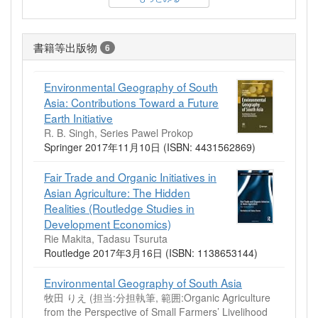
書籍等出版物
6
Environmental Geography of South
Asia: Contributions Toward a Future
Earth Initiative
R. B. Singh, Series Pawel Prokop
Springer 2017年11月10日 (ISBN: 4431562869)
Fair Trade and Organic Initiatives in
Asian Agriculture: The Hidden
Realities (Routledge Studies in
Development Economics)
Rie Makita, Tadasu Tsuruta
Routledge 2017年3月16日 (ISBN: 1138653144)
Environmental Geography of South Asia
牧田 りえ (担当:分担執筆, 範囲:Organic Agriculture
from the Perspective of Small Farmers’ Livelihood