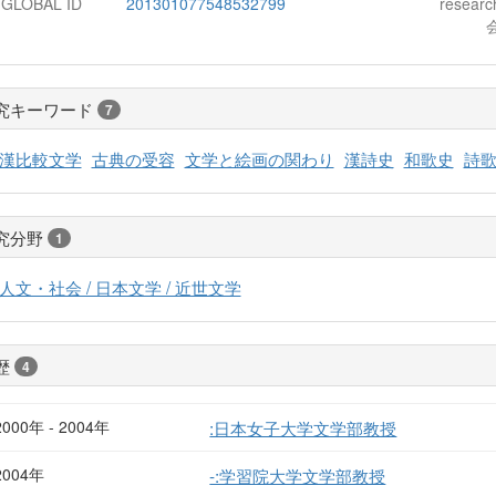
-GLOBAL ID
201301077548532799
resear
究キーワード
7
漢比較文学
古典の受容
文学と絵画の関わり
漢詩史
和歌史
詩
究分野
1
人文・社会 / 日本文学 / 近世文学
歴
4
2000年 - 2004年
:日本女子大学文学部教授
2004年
-:学習院大学文学部教授