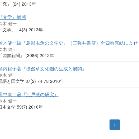
「究」 (24) 2013年
『文学』雑感
鈴木 健一
「文学」 14(3) 2013年
鈴木健一編『鳥獣虫魚の文学史』（三弥井書店）全四巻完結によせ
鈴木 健一
「図書新聞」 (3086) 2012年
島内裕子著『徒然草文化圏の生成と展開』
鈴木 健一
国語と国文学 87(2) 74-78 2010年
田中康二著『江戸派の研究』
鈴木 健一
日本文学 59(7) 2010年
1