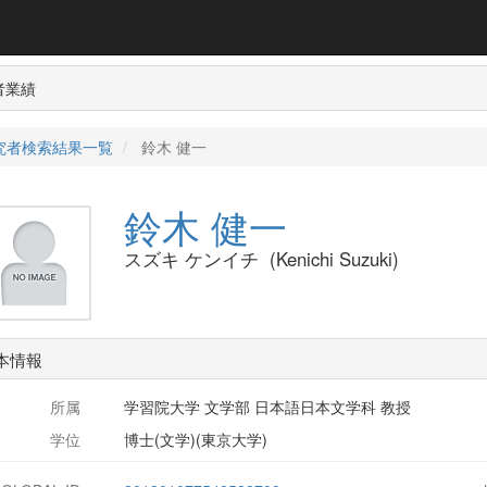
者業績
究者検索結果一覧
鈴木 健一
鈴木 健一
スズキ ケンイチ (Kenichi Suzuki)
本情報
所属
学習院大学 文学部 日本語日本文学科 教授
学位
博士(文学)(東京大学)