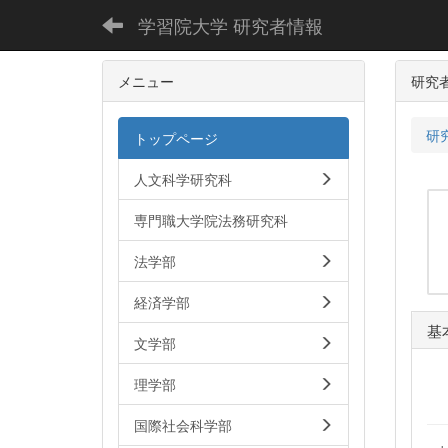
学習院大学 研究者情報
メニュー
研究
研
トップページ
人文科学研究科
専門職大学院法務研究科
法学部
経済学部
基
文学部
理学部
国際社会科学部