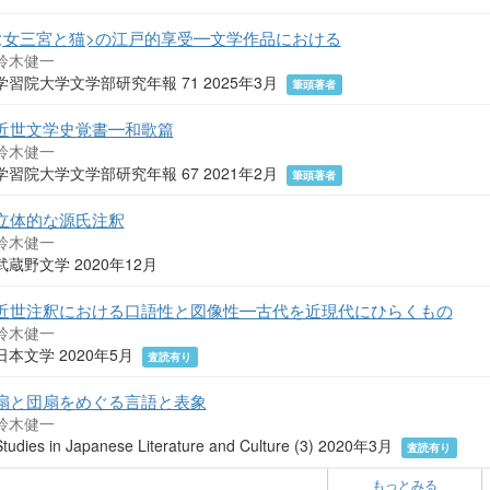
<女三宮と猫>の江戸的享受━文学作品における
鈴木健一
学習院大学文学部研究年報 71 2025年3月
筆頭著者
近世文学史覚書━和歌篇
鈴木健一
学習院大学文学部研究年報 67 2021年2月
筆頭著者
立体的な源氏注釈
鈴木健一
武蔵野文学 2020年12月
近世注釈における口語性と図像性━古代を近現代にひらくもの
鈴木健一
日本文学 2020年5月
査読有り
扇と団扇をめぐる言語と表象
鈴木健一
Studies in Japanese Literature and Culture (3) 2020年3月
査読有り
もっとみる