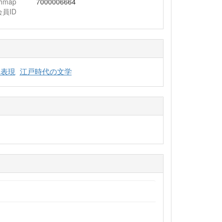
chmap
7000006664
会員ID
歌表現
江戸時代の文学