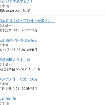
不忍池を体感すること
鈴木 健一
図書 (842) 2019年2月
日本近世文学の可能性━覚書として
鈴木健一
文学語学 (218) 2017年3月
名所絵の<型>を読み解く
鈴木健一
本 41(5) 23-25 2016年5月
高橋睦郎と日本古典
鈴木健一
現代詩手帖 58(6) 2015年6月
翻刻の未来━歌文・漢詩
鈴木健一
近世文藝 (101) 2015年5月
私の羅山像
鈴木 健一