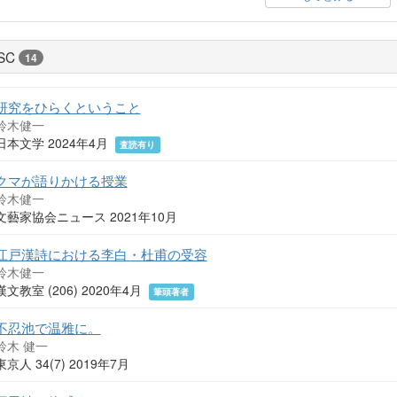
SC
14
研究をひらくということ
鈴木健一
日本文学 2024年4月
査読有り
クマが語りかける授業
鈴木健一
文藝家協会ニュース 2021年10月
江戸漢詩における李白・杜甫の受容
鈴木健一
漢文教室 (206) 2020年4月
筆頭著者
不忍池で温雅に。
鈴木 健一
東京人 34(7) 2019年7月