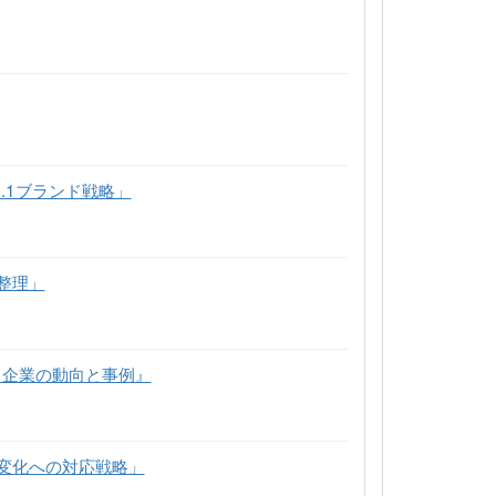
.1ブランド戦略」
整理」
力企業の動向と事例』
変化への対応戦略」