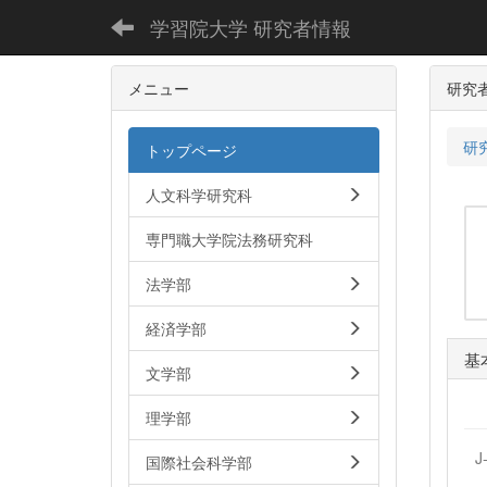
学習院大学 研究者情報
メニュー
研究
研
トップページ
人文科学研究科
専門職大学院法務研究科
法学部
経済学部
基
文学部
理学部
J
国際社会科学部