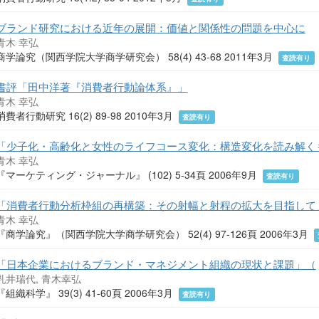
ブランド研究における近年の展開：価値と関係性の問題を中心に
青木 幸弘
商学論究（関西学院大学商学研究会） 58(4) 43-68 2011年3月
査読有り
書評「田中洋著『消費者行動論体系』」
青木 幸弘
消費者行動研究 16(2) 89-98 2010年3月
査読有り
「少子化・高齢化と女性のライフコース変化：構造変化を読み解く
青木 幸弘
『マーケティング・ジャーナル』 (102) 5-34頁 2006年9月
査読有り
「消費者行動分析枠組の再構築：その射幅と射程の拡大を目指して
青木 幸弘
『商学論究』（関西学院大学商学研究会） 52(4) 97-126頁 2006年3月
「日本企業におけるブランド・マネジメント組織の現状と課題」（
乳井瑞代, 青木幸弘
『組織科学』 39(3) 41-60頁 2006年3月
査読有り