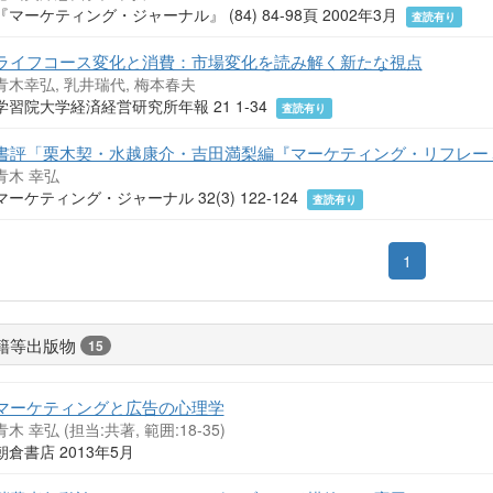
『マーケティング・ジャーナル』 (84) 84-98頁 2002年3月
査読有り
ライフコース変化と消費：市場変化を読み解く新たな視点
青木幸弘, 乳井瑞代, 梅本春夫
学習院大学経済経営研究所年報 21 1-34
査読有り
書評「栗木契・水越康介・吉田満梨編『マーケティング・リフレー
青木 幸弘
マーケティング・ジャーナル 32(3) 122-124
査読有り
1
籍等出版物
15
マーケティングと広告の心理学
青木 幸弘 (担当:共著, 範囲:18-35)
朝倉書店 2013年5月