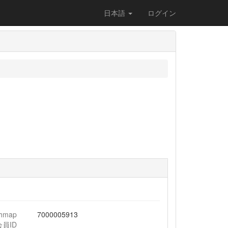
日本語
ログイン
chmap
7000005913
会員ID