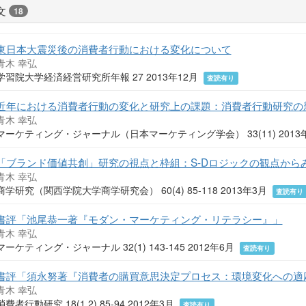
文
18
東日本大震災後の消費者行動における変化について
青木 幸弘
学習院大学経済経営研究所年報 27 2013年12月
査読有り
近年における消費者行動の変化と研究上の課題：消費者行動研究の
青木 幸弘
マーケティング・ジャーナル（日本マーケティング学会） 33(11) 2013
「ブランド価値共創」研究の視点と枠組：S-Dロジックの観点から
青木 幸弘
商学研究（関西学院大学商学研究会） 60(4) 85-118 2013年3月
査読有り
書評「池尾恭一著『モダン・マーケティング・リテラシー』」
青木 幸弘
マーケティング・ジャーナル 32(1) 143-145 2012年6月
査読有り
書評「須永努著『消費者の購買意思決定プロセス：環境変化への適
青木 幸弘
消費者行動研究 18(1.2) 85-94 2012年3月
査読有り