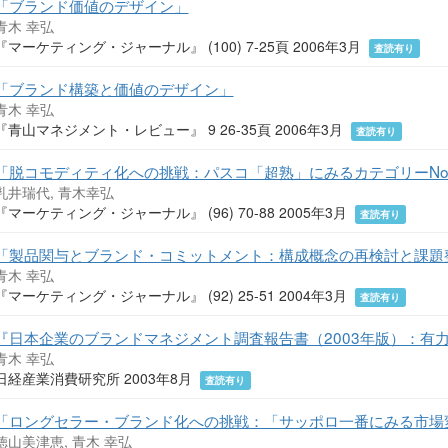
「ブランド価値のデザイン」
青木 幸弘
『マーケティング・ジャーナル』 (100) 7-25頁 2006年3月
査読有り
「ブランド構築と価値のデザイン」
青木 幸弘
『青山マネジメント・レビュー』 9 26-35頁 2006年3月
査読有り
「脱コモディティ化への挑戦：パスコ「超熟」にみるカテゴリーNo
乳井瑞代, 青木幸弘
『マーケティング・ジャーナル』 (96) 70-88 2005年3月
査読有り
「製品関与とブランド・コミットメント：構成概念の再検討と課題
青木 幸弘
『マーケティング・ジャーナル』 (92) 25-51 2004年3月
査読有り
『日本企業のブランドマネジメント調査報告書（2003年版）：有
青木 幸弘
日経産業消費研究所 2003年8月
査読有り
「ロングセラー・ブランド化への挑戦：「サッポロ一番にみる市場
徳山美津恵, 青木 幸弘