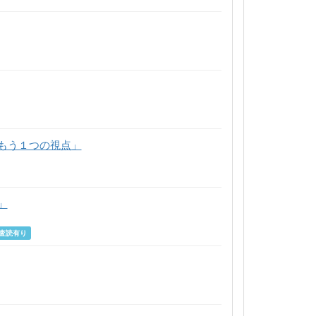
もう１つの視点」
」
査読有り