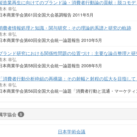
製造業再生に向けてのブランド論・消費者行動論の貢献：脱コモデ
青木 幸弘
日本商業学会第61回全国大会基調報告 2011年5月
消費者情報処理と知識・関与研究：その理論的系譜と研究の軌跡
青木 幸弘
日本商業学会第60回全国大会統一論題報告 2010年5月
ブランド研究における関係性問題の位置づけ：主要な論点整理と研
青木 幸弘
日本商業学会第58回全国大会統一論題報告 2008年5月
「消費者行動分析枠組の再構築：その射幅と射程の拡大を目指して
青木 幸弘
日本商業学会第56回全国大会統一論題「消費者行動と流通・マーケティング
属学協会
5
日本学術会議