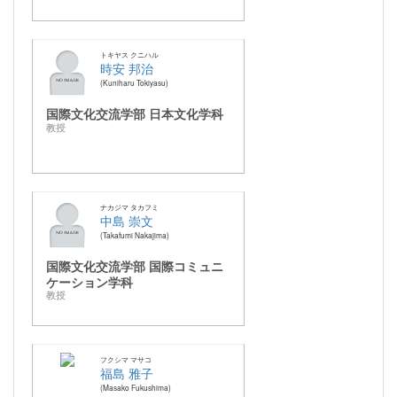
トキヤス クニハル
時安 邦治
Kuniharu Tokiyasu
国際文化交流学部 日本文化学科
教授
ナカジマ タカフミ
中島 崇文
Takafumi Nakajima
国際文化交流学部 国際コミュニ
ケーション学科
教授
フクシマ マサコ
福島 雅子
Masako Fukushima