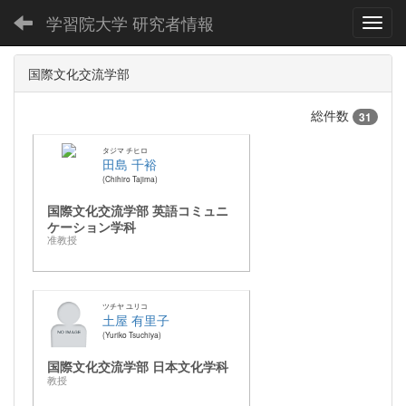
学習院大学 研究者情報
Toggl
国際文化交流学部
総件数
31
タジマ チヒロ
田島 千裕
Chihiro Tajima
国際文化交流学部 英語コミュニ
ケーション学科
准教授
ツチヤ ユリコ
土屋 有里子
Yuriko Tsuchiya
国際文化交流学部 日本文化学科
教授